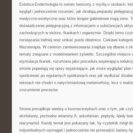
Estetica-Endermologia to serwis tworzony z myślą o osobach, kt
wygląd i jednocześnie rozumieć, jak działają preparaty pielęgnac
medyczno-estetyczne oraz które terapie gabinetowe mają sens. T
doświadczenie pielęgnacyjną z informacjami o substancjach akty
zachodzących w skórze, tkankach i organizmie. Dzięki temu czy
rozwiązania trafniej oraz unikać puste obietnice. Ciekawe kategor
Mezoterapia. W centrum zainteresowania znajduje się dbanie o skó
tematy związane z modelowaniem sylwetki. Szczególne miejsce
stymulacja tkanek, rozumiana jako procedura wspierająca redukcję
stronie pojawiają się opisy wyjaśniające, jak może wyglądać plan 
spodziewać po regularnych spotkaniach oraz jak wydłużać działa
tekstach nie chodzi o natychmiastową metamorfozę, lecz o realis
zrozumienie procesów.
Strona porządkuje wiedzę o kosmeceutykach oraz o tym, jak czy
eksfolianty, pochodne witaminy A, askorbinian, peptydy, lipidy bari
niacynamid. Każdy temat jest pokazany tak, by czytelnik mógł d
indywidualnych wymagań i jednocześnie nie przesadzić bariery hy