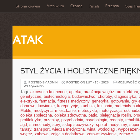
Archiwum
Czarne
Przerwa
Strona główna
Piątek
Spis Tre
ATAK
STYL ŻYCIA I HOLISTYCZNE PIĘ
POSTED BY ADMIN
POSTED ON LUT - 15 - 2026
MOŻLIWOŚĆ 
WYŁĄCZONA
Tagi:
akcesoria kuchenne
,
apteka
,
aranżacja wnętrz
,
architektura
genetyczne
,
biotechnologia
,
budownictwo
,
choroby
,
diagnostyka
,
elektryka
,
farmacja
,
fitness medyczny
,
genetyka
,
gotowanie
,
gry 
domowe
,
kawiarnie
,
korepetycje
,
kuchnia
,
kulinaria
,
materiały bud
Meble
,
medycyna
,
mieszkanie
,
motocykle
,
motoryzacja
,
odchudz
opieka społeczna
,
opieka zdrowotna
,
patio
,
pielęgnacja roślin
,
pro
profilaktyka
,
przepisy
,
przychodnia
,
psychologia
,
recepty
,
rehabili
agd
,
samochody
,
sery
,
sklep spożywczy
,
sprzęt medyczny
,
super
tarasy
,
transport
,
wiedza medyczna
,
wina
,
wodociągi
,
wyposażeni
wnętrz
,
zabawa
,
zajęcia dodatkowe
,
zdrowe żywienie
,
zdrowie