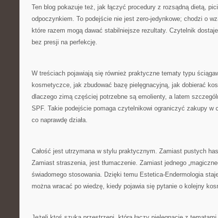
Ten blog pokazuje też, jak łączyć procedury z rozsądną dietą, pic
odpoczynkiem. To podejście nie jest zero-jedynkowe; chodzi o wz
które razem mogą dawać stabilniejsze rezultaty. Czytelnik dostaje
bez presji na perfekcję.
W treściach pojawiają się również praktyczne tematy typu ściąga
kosmetyczce, jak zbudować bazę pielęgnacyjną, jak dobierać kosm
dlaczego zimą częściej potrzebne są emolienty, a latem szczegól
SPF. Takie podejście pomaga czytelnikowi ograniczyć zakupy w c
co naprawdę działa.
Całość jest utrzymana w stylu praktycznym. Zamiast pustych has
Zamiast straszenia, jest tłumaczenie. Zamiast jednego „magiczne
świadomego stosowania. Dzięki temu Estetica-Endermologia staje
można wracać po wiedzę, kiedy pojawia się pytanie o kolejny ko
Jeżeli ktoś szuka przestrzeni, która łączy pielęgnację z tematami