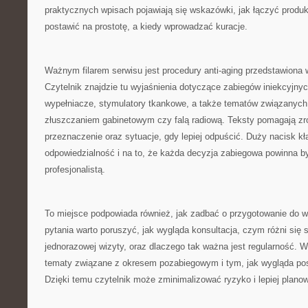
praktycznych wpisach pojawiają się wskazówki, jak łączyć produk
postawić na prostotę, a kiedy wprowadzać kuracje.
Ważnym filarem serwisu jest procedury anti-aging przedstawiona 
Czytelnik znajdzie tu wyjaśnienia dotyczące zabiegów iniekcyjnyc
wypełniacze, stymulatory tkankowe, a także tematów związanych z
złuszczaniem gabinetowym czy falą radiową. Teksty pomagają zr
przeznaczenie oraz sytuacje, gdy lepiej odpuścić. Duży nacisk kł
odpowiedzialność i na to, że każda decyzja zabiegowa powinna 
profesjonalistą.
To miejsce podpowiada również, jak zadbać o przygotowanie do wi
pytania warto poruszyć, jak wygląda konsultacja, czym różni się st
jednorazowej wizyty, oraz dlaczego tak ważna jest regularność. W 
tematy związane z okresem pozabiegowym i tym, jak wygląda po
Dzięki temu czytelnik może zminimalizować ryzyko i lepiej planow