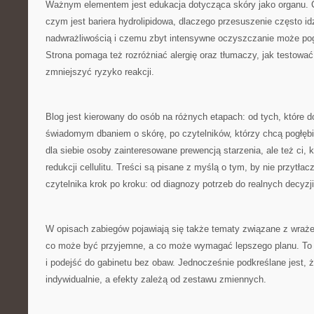
Ważnym elementem jest edukacja dotycząca skóry jako organu. C
czym jest bariera hydrolipidowa, dlaczego przesuszenie często id
nadwrażliwością i czemu zbyt intensywne oczyszczanie może pog
Strona pomaga też rozróżniać alergię oraz tłumaczy, jak testowa
zmniejszyć ryzyko reakcji.
Blog jest kierowany do osób na różnych etapach: od tych, które 
świadomym dbaniem o skórę, po czytelników, którzy chcą pogłębić
dla siebie osoby zainteresowane prewencją starzenia, ale też ci, k
redukcji cellulitu. Treści są pisane z myślą o tym, by nie przytłac
czytelnika krok po kroku: od diagnozy potrzeb do realnych decyzji
W opisach zabiegów pojawiają się także tematy związane z wraż
co może być przyjemne, a co może wymagać lepszego planu. T
i podejść do gabinetu bez obaw. Jednocześnie podkreślane jest, 
indywidualnie, a efekty zależą od zestawu zmiennych.