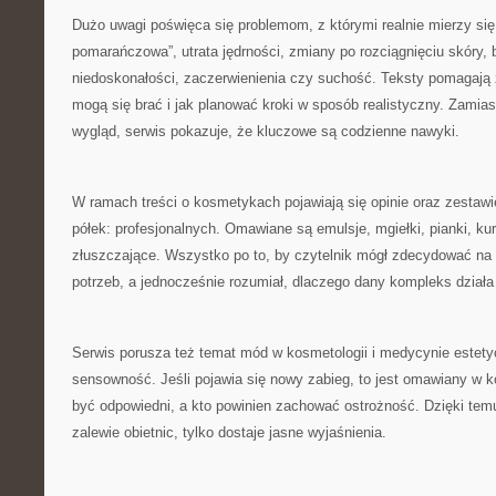
Dużo uwagi poświęca się problemom, z którymi realnie mierzy się
pomarańczowa”, utrata jędrności, zmiany po rozciągnięciu skóry, b
niedoskonałości, zaczerwienienia czy suchość. Teksty pomagają
mogą się brać i jak planować kroki w sposób realistyczny. Zamia
wygląd, serwis pokazuje, że kluczowe są codzienne nawyki.
W ramach treści o kosmetykach pojawiają się opinie oraz zestaw
półek: profesjonalnych. Omawiane są emulsje, mgiełki, pianki, ku
złuszczające. Wszystko po to, by czytelnik mógł zdecydować na
potrzeb, a jednocześnie rozumiał, dlaczego dany kompleks działa
Serwis porusza też temat mód w kosmetologii i medycynie estetyczn
sensowność. Jeśli pojawia się nowy zabieg, to jest omawiany w 
być odpowiedni, a kto powinien zachować ostrożność. Dzięki temu 
zalewie obietnic, tylko dostaje jasne wyjaśnienia.