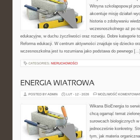
Witryna szkolapopow.pl prz
akcentuje misję działań wy
historia o zdobywaniu wied
wczesnoszkolnego aż po n
edukacyjne, w duchu życzliwości oraz rozwoju. Dobre kategorie t
Reforma edukacji. W centrum aktywności znajduje się dziecko or
wczesnoszkolna jest tu rozumiana jako podstawa do pewnego […
CATEGORIES:
NIERUCHOMOŚCI
ENERGIA WIATROWA
POSTED BY ADMIN
LUT - 12 - 2026
MOŻLIWOŚĆ KOMENTOWA
Wikana BioEnergia to serwi
chcą ogarnąć temat zielonej
surowcach biologicznych w 
jednocześnie konkretny. St
tym, jak materia organiczn