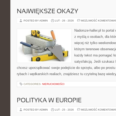
NAJWIĘKSZE OKAZY
POSTED BY ADMIN
LUT - 26 - 2026
MOŻLIWOŚĆ KOMENTOWA
Nadorsze-haller.pl to portal
z myślą o osobach, dla któ
więcej niż tylko weekendo
którym terenowe obserwacje
każdy tekst ma pomagać łow
satysfakcją. Jeśli szukas
chcesz uporządkować swoje podejście do sprzętu, albo po prostu 
rybach i wędkarskich realiach, znajdziesz tu czytelną bazę wiedz
CATEGORIES:
NIERUCHOMOŚCI
POLITYKA W EUROPIE
POSTED BY ADMIN
LUT - 25 - 2026
MOŻLIWOŚĆ KOMENTOWA