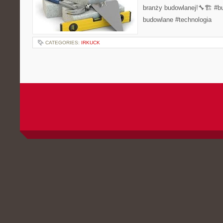
branży budowlanej!🔧🏗️ #b
budowlane #technologia
CATEGORIES:
IRKUCK