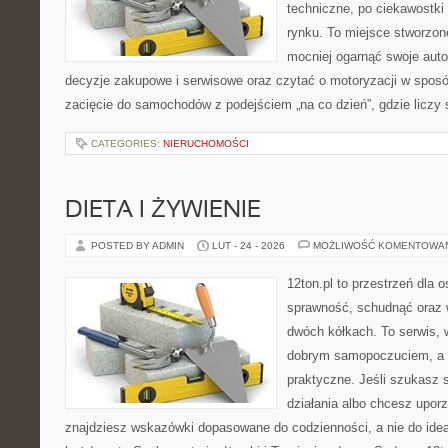
techniczne, po ciekawostki
rynku. To miejsce stworzon
mocniej ogarnąć swoje auto
decyzje zakupowe i serwisowe oraz czytać o motoryzacji w sposó
zacięcie do samochodów z podejściem „na co dzień”, gdzie liczy si
CATEGORIES:
NIERUCHOMOŚCI
DIETA I ŻYWIENIE
POSTED BY ADMIN
LUT - 24 - 2026
MOŻLIWOŚĆ KOMENTOWA
12ton.pl to przestrzeń dla 
sprawność, schudnąć oraz w
dwóch kółkach. To serwis, w
dobrym samopoczuciem, a p
praktyczne. Jeśli szukasz
działania albo chcesz upor
znajdziesz wskazówki dopasowane do codzienności, a nie do ideał