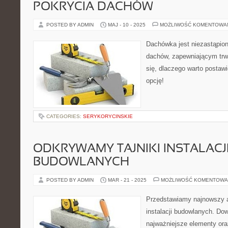
POKRYCIA DACHÓW
POSTED BY ADMIN
MAJ - 10 - 2025
MOŻLIWOŚĆ KOMENTOWA
Dachówka jest niezastąpio
dachów, zapewniającym trw
się, dlaczego warto postaw
opcję!
CATEGORIES:
SERYKORYCINSKIE
ODKRYWAMY TAJNIKI INSTALACJ
BUDOWLANYCH
POSTED BY ADMIN
MAR - 21 - 2025
MOŻLIWOŚĆ KOMENTOWA
Przedstawiamy najnowszy ar
instalacji budowlanych. Dow
najważniejsze elementy or