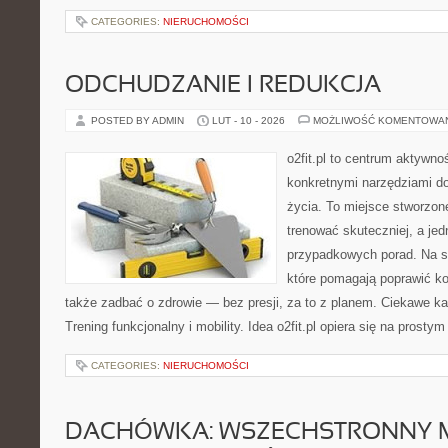
CATEGORIES:
NIERUCHOMOŚCI
ODCHUDZANIE I REDUKCJA
POSTED BY ADMIN
LUT - 10 - 2026
MOŻLIWOŚĆ KOMENTOWA
o2fit.pl to centrum aktywno
konkretnymi narzędziami do
życia. To miejsce stworzon
trenować skuteczniej, a jed
przypadkowych porad. Na st
które pomagają poprawić ko
także zadbać o zdrowie — bez presji, za to z planem. Ciekawe kat
Trening funkcjonalny i mobility. Idea o2fit.pl opiera się na prostym
CATEGORIES:
NIERUCHOMOŚCI
DACHÓWKA: WSZECHSTRONNY M