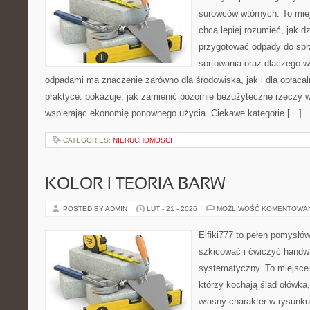
surowców wtórnych. To miejs
chcą lepiej rozumieć, jak d
przygotować odpady do sprz
sortowania oraz dlaczego w
odpadami ma znaczenie zarówno dla środowiska, jak i dla opłacal
praktyce: pokazuje, jak zamienić pozornie bezużyteczne rzeczy 
wspierając ekonomię ponownego użycia. Ciekawe kategorie […]
CATEGORIES:
NIERUCHOMOŚCI
KOLOR I TEORIA BARW
POSTED BY ADMIN
LUT - 21 - 2026
MOŻLIWOŚĆ KOMENTOWA
Elfiki777 to pełen pomysłów
szkicować i ćwiczyć handwr
systematyczny. To miejsce 
którzy kochają ślad ołówka
własny charakter w rysunku