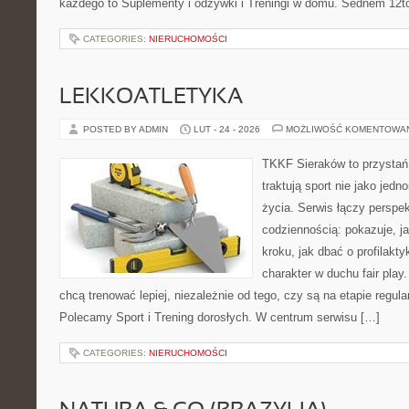
każdego to Suplementy i odżywki i Treningi w domu. Sednem 12to
CATEGORIES:
NIERUCHOMOŚCI
LEKKOATLETYKA
POSTED BY ADMIN
LUT - 24 - 2026
MOŻLIWOŚĆ KOMENTOWA
TKKF Sieraków to przystań i
traktują sport nie jako jedn
życia. Serwis łączy perspe
codziennością: pokazuje, j
kroku, jak dbać o profilakty
charakter w duchu fair play.
chcą trenować lepiej, niezależnie od tego, czy są na etapie regula
Polecamy Sport i Trening dorosłych. W centrum serwisu […]
CATEGORIES:
NIERUCHOMOŚCI