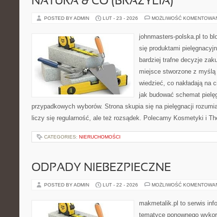
NATURA & CO (BRAZYLIA)
POSTED BY ADMIN
LUT - 23 - 2026
MOŻLIWOŚĆ KOMENTOWA
johnmasters-polska.pl to blo
się produktami pielęgnacyj
bardziej trafne decyzje zak
miejsce stworzone z myślą o
wiedzieć, co nakładają na cia
jak budować schemat pielę
przypadkowych wyborów. Strona skupia się na pielęgnacji rozumia
liczy się regularność, ale też rozsądek. Polecamy Kosmetyki i T
CATEGORIES:
NIERUCHOMOŚCI
ODPADY NIEBEZPIECZNE
POSTED BY ADMIN
LUT - 22 - 2026
MOŻLIWOŚĆ KOMENTOWA
makmetalik.pl to serwis in
tematyce ponownego wykor