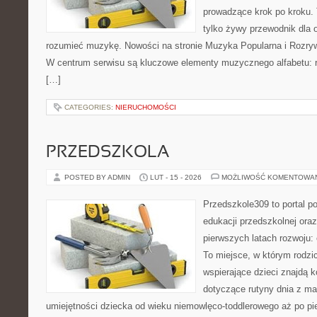
prowadzące krok po kroku. T
tylko żywy przewodnik dla o
rozumieć muzykę. Nowości na stronie Muzyka Popularna i Rozry
W centrum serwisu są kluczowe elementy muzycznego alfabetu: r
[…]
CATEGORIES:
NIERUCHOMOŚCI
PRZEDSZKOLA
POSTED BY ADMIN
LUT - 15 - 2026
MOŻLIWOŚĆ KOMENTOWA
Przedszkole309 to portal p
edukacji przedszkolnej ora
pierwszych latach rozwoju:
To miejsce, w którym rodz
wspierające dzieci znajdą 
dotyczące rutyny dnia z ma
umiejętności dziecka od wieku niemowlęco-toddlerowego aż po pi