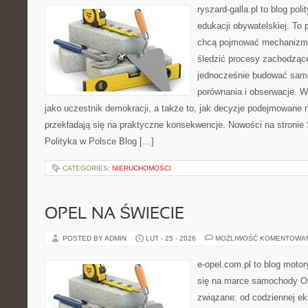
ryszard-galla.pl to blog pol
edukacji obywatelskiej. To 
chcą pojmować mechanizmy
śledzić procesy zachodzące
jednocześnie budować samo
porównania i obserwacje. W
jako uczestnik demokracji, a także to, jak decyzje podejmowane
przekładają się na praktyczne konsekwencje. Nowości na stronie 
Polityka w Polsce Blog […]
CATEGORIES:
NIERUCHOMOŚCI
OPEL NA ŚWIECIE
POSTED BY ADMIN
LUT - 25 - 2026
MOŻLIWOŚĆ KOMENTOWA
e-opel.com.pl to blog motor
się na marce samochody Op
związane: od codziennej eks