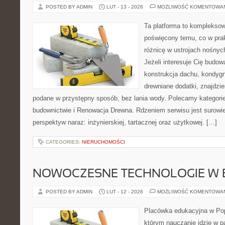
POSTED BY ADMIN
LUT - 13 - 2026
MOŻLIWOŚĆ KOMENTOWA
Ta platforma to kompleksow
poświęcony temu, co w prak
różnicę w ustrojach nośnyc
Jeżeli interesuje Cię budow
konstrukcja dachu, kondygn
drewniane dodatki, znajdzi
podane w przystępny sposób, bez lania wody. Polecamy kategorie 
budownictwie i Renowacja Drewna. Rdzeniem serwisu jest surowie
perspektyw naraz: inżynierskiej, tartacznej oraz użytkowej. […]
CATEGORIES:
NIERUCHOMOŚCI
NOWOCZESNE TECHNOLOGIE W 
POSTED BY ADMIN
LUT - 12 - 2026
MOŻLIWOŚĆ KOMENTOWA
Placówka edukacyjna w Pop
którym nauczanie idzie w 