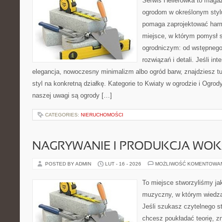
Serwis Hellerówka to maga
ogrodom w określonym styl
pomaga zaprojektować harm
miejsce, w którym pomysł 
ogrodniczym: od wstępnego 
rozwiązań i detali. Jeśli in
elegancja, nowoczesny minimalizm albo ogród barw, znajdziesz t
styl na konkretną działkę. Kategorie to Kwiaty w ogrodzie i Ogr
naszej uwagi są ogrody […]
CATEGORIES:
NIERUCHOMOŚCI
NAGRYWANIE I PRODUKCJA WO
POSTED BY ADMIN
LUT - 16 - 2026
MOŻLIWOŚĆ KOMENTOWA
To miejsce stworzyliśmy ja
muzyczny, w którym wiedza
Jeśli szukasz czytelnego s
chcesz poukładać teorię, zn