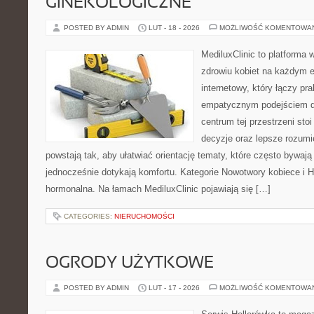
GINEKOLOGICZNE
POSTED BY ADMIN
LUT - 18 - 2026
MOŻLIWOŚĆ KOMENTOWA
MediluxClinic to platforma 
zdrowiu kobiet na każdym et
internetowy, który łączy pr
empatycznym podejściem dl
centrum tej przestrzeni sto
decyzje oraz lepsze rozumi
powstają tak, aby ułatwiać orientację tematy, które często bywaj
jednocześnie dotykają komfortu. Kategorie Nowotwory kobiece i
hormonalna. Na łamach MediluxClinic pojawiają się […]
CATEGORIES:
NIERUCHOMOŚCI
OGRODY UŻYTKOWE
POSTED BY ADMIN
LUT - 17 - 2026
MOŻLIWOŚĆ KOMENTOWA