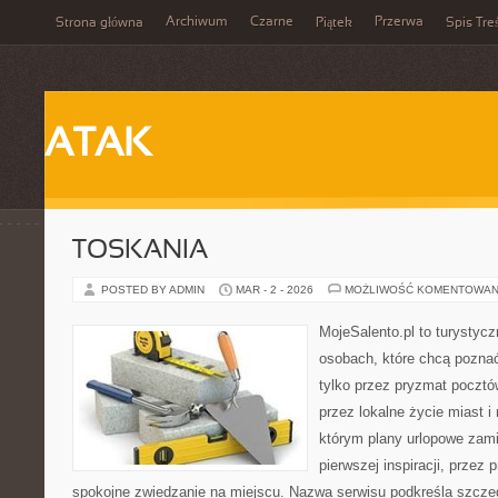
Archiwum
Czarne
Przerwa
Strona główna
Piątek
Spis Tre
ATAK
TOSKANIA
POSTED BY ADMIN
MAR - 2 - 2026
MOŻLIWOŚĆ KOMENTOWAN
MojeSalento.pl to turystyc
osobach, które chcą pozna
tylko przez pryzmat pocztó
przez lokalne życie miast i
którym plany urlopowe zami
pierwszej inspiracji, przez 
spokojne zwiedzanie na miejscu. Nazwa serwisu podkreśla szczeg