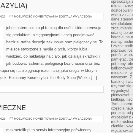
sprawdzają s
AZYLIA)
rukola, szcz
dostosowani
walka z natur
NATURA
2026
MOŻLIWOŚĆ KOMENTOWANIA
ZOSTAŁA WYŁĄCZONA
dane stanow
&
CO
światłolubne
(BRAZYLIA)
johnmasters-polska.pl to blog dla osób, które interesują
zrozumienie 
udanej upraw
się produktami pielęgnacyjnymi i chcą podejmować
bardziej na 
rosnąć rośli
bardziej trafne decyzje zakupowe oraz pielęgnacyjne. To
i żyzne pod
miejsce stworzone z myślą o tych, którzy lubią
poprawić roz
pomóc w utrz
wiedzieć, co nakładają na ciało, jak działają składniki i
pamiętać, że
jak budować schemat pielęgnacji bez chaosu oraz bez
potrzeby, a
balkonowych
pia się na pielęgnacji rozumianej jako droga, w którym
mieszanki w
nawozem. Z
zsądek. Polecamy Kosmetyki i The Body Shop (Wielka […]
bardziej świ
trzymać się 
wygodnych. W
pierwszych 
kiełkują, liś
Tymczasem t
PIECZNE
częścią nauk
perfekcji od
wniosków z o
ODPADY
2026
MOŻLIWOŚĆ KOMENTOWANIA
ZOSTAŁA WYŁĄCZONA
może roślin
NIEBEZPIECZNE
cienkie i wy
makmetalik.pl to serwis informacyjny poświęcony
więcej świat