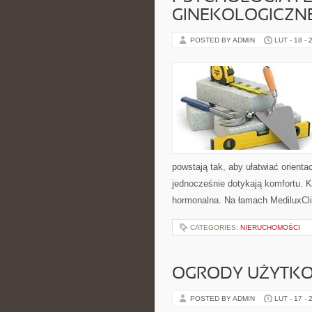
GINEKOLOGICZN
POSTED BY ADMIN
LUT - 18 - 
powstają tak, aby ułatwiać orient
jednocześnie dotykają komfortu. 
hormonalna. Na łamach MediluxClin
CATEGORIES:
NIERUCHOMOŚCI
OGRODY UŻYTK
POSTED BY ADMIN
LUT - 17 - 