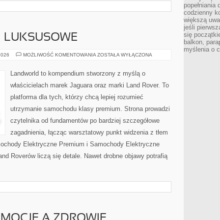
popełniania 
codzienny ko
większą uwa
jeśli pierws
się początki
 I LUKSUSOWE
balkon, para
myślenia o 
MARKI
2026
MOŻLIWOŚĆ KOMENTOWANIA
ZOSTAŁA WYŁĄCZONA
PREMIUM
I
LUKSUSOWE
Landworld to kompendium stworzony z myślą o
właścicielach marek Jaguara oraz marki Land Rover. To
platforma dla tych, którzy chcą lepiej rozumieć
utrzymanie samochodu klasy premium. Strona prowadzi
czytelnika od fundamentów po bardziej szczegółowe
zagadnienia, łącząc warsztatowy punkt widzenia z tłem
amochody Elektryczne Premium i Samochody Elektryczne
nd Roverów liczą się detale. Nawet drobne objawy potrafią
EMOCJE A ZDROWIE