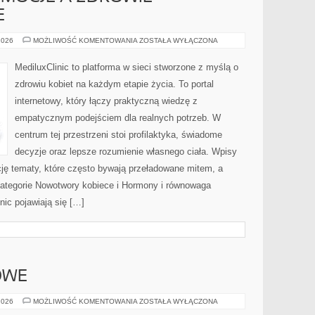
E
PSYCHOLOGIA
2026
MOŻLIWOŚĆ KOMENTOWANIA
ZOSTAŁA WYŁĄCZONA
I
EMOCJE
A
MediluxClinic to platforma w sieci stworzone z myślą o
ZDROWIE
GINEKOLOGICZNE
zdrowiu kobiet na każdym etapie życia. To portal
internetowy, który łączy praktyczną wiedzę z
empatycznym podejściem dla realnych potrzeb. W
centrum tej przestrzeni stoi profilaktyka, świadome
decyzje oraz lepsze rozumienie własnego ciała. Wpisy
ację tematy, które często bywają przeładowane mitem, a
Kategorie Nowotwory kobiece i Hormony i równowaga
ic pojawiają się […]
OWE
OGRODY
2026
MOŻLIWOŚĆ KOMENTOWANIA
ZOSTAŁA WYŁĄCZONA
UŻYTKOWE