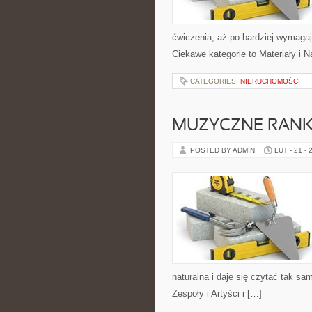
ćwiczenia, aż po bardziej wymaga
Ciekawe kategorie to Materiały i N
CATEGORIES:
NIERUCHOMOŚCI
MUZYCZNE RANKI
POSTED BY ADMIN
LUT - 21 - 
naturalna i daje się czytać tak sa
Zespoły i Artyści i […]