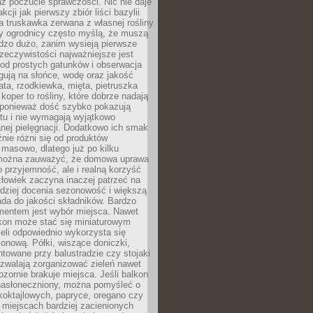
az poczucie sprawczości. Nic nie daje
akcji jak pierwszy zbiór liści bazylii
a truskawka zerwana z własnej rośliny.
y ogrodnicy często myślą, że muszą
dzo dużo, zanim wysieją pierwsze
zeczywistości najważniejsze jest
od prostych gatunków i obserwacja
agują na słońce, wodę oraz jakość
ata, rzodkiewka, mięta, pietruszka
koper to rośliny, które dobrze nadają
, ponieważ dość szybko pokazują
tu i nie wymagają wyjątkowo
nej pielęgnacji. Dodatkowo ich smak
nie różni się od produktów
masowo, dlatego już po kilku
można zauważyć, że domowa uprawa
ko przyjemność, ale i realną korzyść
złowiek zaczyna inaczej patrzeć na
rdziej docenia sezonowość i większą
da do jakości składników. Bardzo
entem jest wybór miejsca. Nawet
lkon może stać się miniaturowym
eli odpowiednio wykorzysta się
ionową. Półki, wiszące doniczki,
towane przy balustradzie czy stojaki
ozwalają zorganizować zieleń nawet
ozornie brakuje miejsca. Jeśli balkon
 nasłoneczniony, można pomyśleć o
koktajlowych, papryce, oregano czy
miejscach bardziej zacienionych