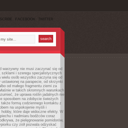
SCRIBE
FACEBOOK
TWITTER
d warzywny nie musi zaczynać się od
, szklarni i szeregu specjalistycznych
a wielu osób wszystko zaczyna się od
y ustawionej na parapecie, od skrzynki
albo od małego fragmentu ziemi za
łaśnie w takich skromnych warunkach
rozumieć, że uprawa roślin jadalnych nie
nie sposobem na zdobycie świeżych
 także formą codziennego kontaktu z
obem na uspokojenie myśli i
hobby, które daje widoczne efekty. W
piechu i nadmiaru bodźców coraz
odkrywa, że pielęgnowanie pomidorów,
ypiorku czy ziół pozwala odzyskać