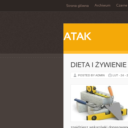
Archiwum
Czarne
Strona główna
ATAK
DIETA I ŻYWIENIE
POSTED BY ADMIN
LUT - 24 - 
znajdziesz wskazówki dopasowane d