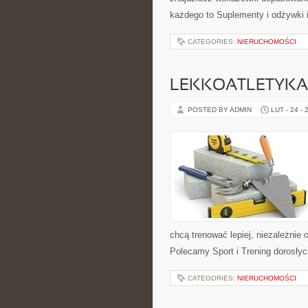
każdego to Suplementy i odżywki 
CATEGORIES:
NIERUCHOMOŚCI
LEKKOATLETYKA
POSTED BY ADMIN
LUT - 24 - 
chcą trenować lepiej, niezależnie 
Polecamy Sport i Trening dorosły
CATEGORIES:
NIERUCHOMOŚCI