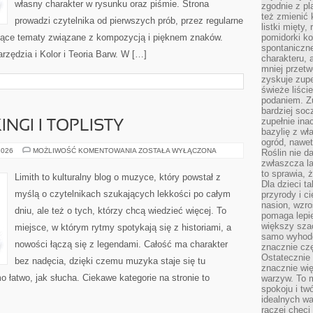
własny charakter w rysunku oraz piśmie. Strona
zgodnie z pl
też zmienić 
prowadzi czytelnika od pierwszych prób, przez regularne
listki mięty,
jące tematy związane z kompozycją i pięknem znaków.
pomidorki ko
spontaniczne
arzędzia i Kolor i Teoria Barw. W […]
charakteru, 
mniej przet
zyskuje zupe
świeże liście
podaniem. Zu
bardziej so
zupełnie ina
NGI I TOPLISTY
bazylię z wł
ogród, nawet
MUZYCZNE
2026
MOŻLIWOŚĆ KOMENTOWANIA
ZOSTAŁA WYŁĄCZONA
Roślin nie d
RANKINGI
zwłaszcza la
I
to sprawia,
TOPLISTY
Limith to kulturalny blog o muzyce, który powstał z
Dla dzieci ta
myślą o czytelnikach szukających lekkości po całym
przyrody i c
nasion, wzr
dniu, ale też o tych, którzy chcą wiedzieć więcej. To
pomaga lepie
większy szac
miejsce, w którym rytmy spotykają się z historiami, a
samo wyhodo
nowości łączą się z legendami. Całość ma charakter
znacznie czę
Ostatecznie
bez nadęcia, dzięki czemu muzyka staje się tu
znacznie wi
mo łatwo, jak słucha. Ciekawe kategorie na stronie to
warzyw. To m
spokoju i tw
idealnych w
raczej chęci