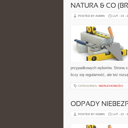
NATURA & CO (BR
POSTED BY ADMIN
LUT - 23 - 
przypadkowych wyborów. Strona sku
liczy się regularność, ale też ro
CATEGORIES:
NIERUCHOMOŚCI
ODPADY NIEBEZ
POSTED BY ADMIN
LUT - 22 - 