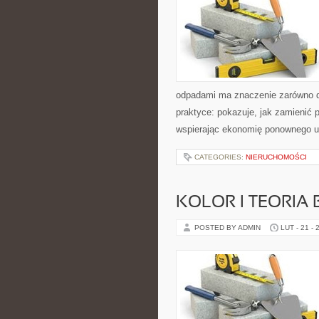
odpadami ma znaczenie zarówno dla
praktyce: pokazuje, jak zamienić
wspierając ekonomię ponownego u
CATEGORIES:
NIERUCHOMOŚCI
KOLOR I TEORIA
POSTED BY ADMIN
LUT - 21 - 