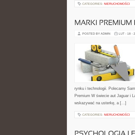
CATEGORIES:
NIERUCHOMOŚCI
MARKI PREMIUM
POSTED BY ADMIN
LUT - 18 - 
rynku i technologii. Polecamy S
Premium W świecie aut Jaguar i La
wskazywać na usterkę, a […]
CATEGORIES:
NIERUCHOMOŚCI
PSYCHOLOGIA I 