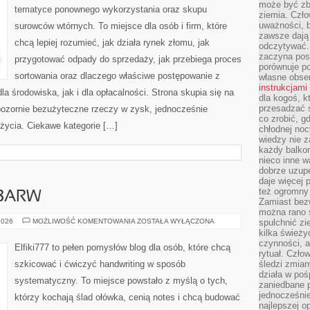
może być zb
tematyce ponownego wykorzystania oraz skupu
ziemia. Czło
uważności, b
surowców wtórnych. To miejsce dla osób i firm, które
zawsze dają 
chcą lepiej rozumieć, jak działa rynek złomu, jak
odczytywać.
zaczyna pos
przygotować odpady do sprzedaży, jak przebiega proces
porównuje po
sortowania oraz dlaczego właściwe postępowanie z
własne obse
instrukcjami
 środowiska, jak i dla opłacalności. Strona skupia się na
dla kogoś, k
przesadzać 
 pozornie bezużyteczne rzeczy w zysk, jednocześnie
co zrobić, g
życia. Ciekawe kategorie […]
chłodnej noc
wiedzy nie z
każdy balkon
nieco inne w
dobrze uzupe
daje więcej
też ogromny
 BARW
Zamiast bezw
można rano s
KOLOR
2026
MOŻLIWOŚĆ KOMENTOWANIA
ZOSTAŁA WYŁĄCZONA
spulchnić zi
I
kilka świeży
TEORIA
czynności, a
BARW
Elfiki777 to pełen pomysłów blog dla osób, które chcą
rytuał. Czło
szkicować i ćwiczyć handwriting w sposób
śledzi zmian
działa w poś
systematyczny. To miejsce powstało z myślą o tych,
zaniedbane p
jednocześnie
którzy kochają ślad ołówka, cenią notes i chcą budować
najlepszej o