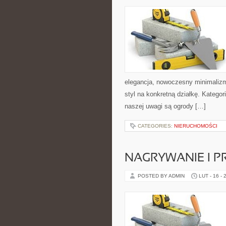
elegancja, nowoczesny minimalizm 
styl na konkretną działkę. Katego
naszej uwagi są ogrody […]
CATEGORIES:
NIERUCHOMOŚCI
NAGRYWANIE I 
POSTED BY ADMIN
LUT - 16 - 