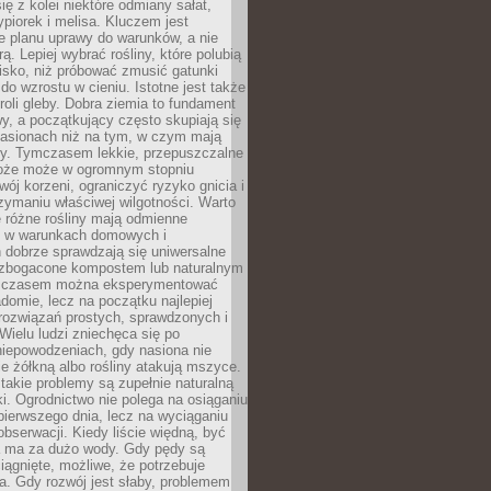
ię z kolei niektóre odmiany sałat,
ypiorek i melisa. Kluczem jest
e planu uprawy do warunków, a nie
ą. Lepiej wybrać rośliny, które polubią
isko, niż próbować zmusić gatunki
 do wzrostu w cieniu. Istotne jest także
roli gleby. Dobra ziemia to fundament
y, a początkujący często skupiają się
nasionach niż na tym, w czym mają
ny. Tymczasem lekkie, przepuszczalne
łoże może w ogromnym stopniu
wój korzeni, ograniczyć ryzyko gnicia i
ymaniu właściwej wilgotności. Warto
 różne rośliny mają odmienne
le w warunkach domowych i
 dobrze sprawdzają się uniwersalne
zbogacone kompostem lub naturalnym
 czasem można eksperymentować
adomie, lecz na początku najlepiej
rozwiązań prostych, sprawdzonych i
ielu ludzi zniechęca się po
niepowodzeniach, gdy nasiona nie
cie żółkną albo rośliny atakują mszyce.
akie problemy są zupełnie naturalną
i. Ogrodnictwo nie polega na osiąganiu
 pierwszego dnia, lecz na wyciąganiu
bserwacji. Kiedy liście więdną, być
a ma za dużo wody. Gdy pędy są
ciągnięte, możliwe, że potrzebuje
ła. Gdy rozwój jest słaby, problemem