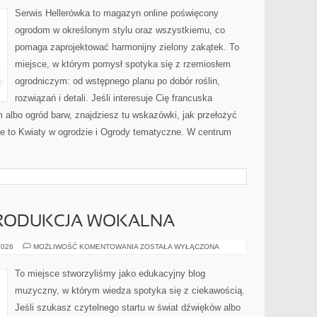
Serwis Hellerówka to magazyn online poświęcony
ogrodom w określonym stylu oraz wszystkiemu, co
pomaga zaprojektować harmonijny zielony zakątek. To
miejsce, w którym pomysł spotyka się z rzemiosłem
ogrodniczym: od wstępnego planu po dobór roślin,
rozwiązań i detali. Jeśli interesuje Cię francuska
albo ogród barw, znajdziesz tu wskazówki, jak przełożyć
rie to Kwiaty w ogrodzie i Ogrody tematyczne. W centrum
PRODUKCJA WOKALNA
NAGRYWANIE
2026
MOŻLIWOŚĆ KOMENTOWANIA
ZOSTAŁA WYŁĄCZONA
I
PRODUKCJA
WOKALNA
To miejsce stworzyliśmy jako edukacyjny blog
muzyczny, w którym wiedza spotyka się z ciekawością.
Jeśli szukasz czytelnego startu w świat dźwięków albo