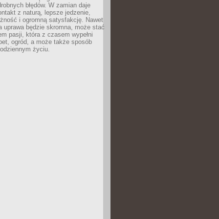
drobnych błędów. W zamian daje
ntakt z naturą, lepsze jedzenie,
żność i ogromną satysfakcję. Nawet
za uprawa będzie skromna, może stać
em pasji, która z czasem wypełni
pet, ogród, a może także sposób
codziennym życiu.