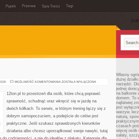
Przerwa
Tagi
Piątek
Spis Treści
SUB
Własny ogró
dużej działki
DIETA
2026
MOŻLIWOŚĆ KOMENTOWANIA
ZOSTAŁA WYŁĄCZONA
narzędzi. Dl
I
jednej donic
ŻYWIENIE
na balkonie 
12ton.pl to przestrzeń dla osób, które chcą poprawić
domem. To w
sprawność, schudnąć oraz wkręcić się w jazdę na
najłatwiej z
jest wyłącz
dwóch kółkach. To serwis, w którym trening łączy się z
warzyw, lecz
dobrym samopoczuciem, a podejście do celów jest
naturą, spos
praktycznym 
praktyczne. Jeśli szukasz sprawdzonych kierunków
czasach poś
więcej osób 
działania albo chcesz uporządkować swoje nawyki, tutaj
sałaty, szcz
o codzienności, a nie do ideałów z plakatu. Kategorie dla