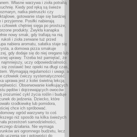
anem. Własne warzywa i zioła potrafią
kuchnię. Kiedy pod ręką są świeże
 rozmaryn, natka pietruszki czy
ktajlowe, gotowanie staje się bardziej
 i przyjemne. Posiłki nabierają
a człowiek chętniej sięga po prostsze,
worzone produkty. Zwykła kanapka
łnie nowy smak, gdy trafiają na nią
 rukoli i zioła zerwane tuż przed
pa nabiera aromatu, sałatka staje się
czysta, a domowa pizza smakuje
czej, gdy dodaje się do niej oregano lub
asnej uprawy. Trzeba też pamiętać, że
 najmniejszy, uczy odpowiedzialności.
a się zostawić bez opieki na długi czas,
tem. Wymagają regularności i uwagi, a
 że człowiek ćwiczy systematyczność.
ka uprawa jest z kolei świetną lekcją
ierpliwości. Obserwowanie kiełkujących
ostu pędów i dojrzewających owoców
j zrozumieć cykl życia roślin i buduje
unek do jedzenia. Dziecko, które
wało rzodkiewkę lub pomidora,
ściej chce ich spróbować.
 domowy ogród warzywny to coś
ększego niż sposób na kilka świeżych
ała przestrzeń samodzielności,
órczego działania. Nie wymaga
arunków ani ogromnego budżetu, lecz
 do uczenia się i gotowości do