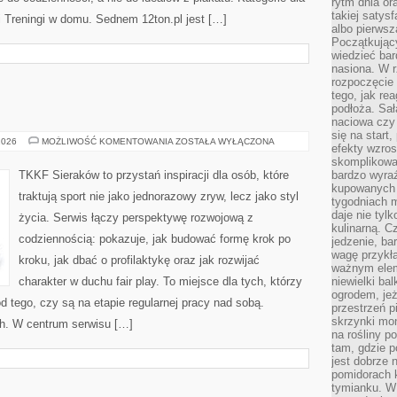
rytm dnia or
takiej satysf
i Treningi w domu. Sednem 12ton.pl jest […]
albo pierwsz
Początkując
wiedzieć bar
nasiona. W r
rozpoczęcie 
tego, jak re
podłoża. Sał
naciowa czy 
się na start
LEKKOATLETYKA
2026
MOŻLIWOŚĆ KOMENTOWANIA
ZOSTAŁA WYŁĄCZONA
efekty wzros
skomplikowa
TKKF Sieraków to przystań inspiracji dla osób, które
bardzo wyraź
kupowanych 
traktują sport nie jako jednorazowy zryw, lecz jako styl
tygodniach 
daje nie tyl
życia. Serwis łączy perspektywę rozwojową z
kulinarną. C
codziennością: pokazuje, jak budować formę krok po
jedzenie, ba
wagę przykła
kroku, jak dbać o profilaktykę oraz jak rozwijać
ważnym elem
charakter w duchu fair play. To miejsce dla tych, którzy
niewielki ba
ogrodem, jeż
od tego, czy są na etapie regularnej pracy nad sobą.
przestrzeń p
skrzynki mon
ch. W centrum serwisu […]
na rośliny p
tam, gdzie p
jest dobrze
pomidorach 
tymianku. W 