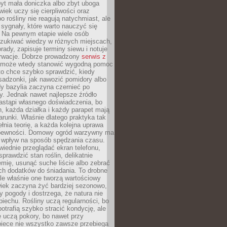
yt mała doniczka albo zbyt uboga
wiek uczy się cierpliwości oraz
o rośliny nie reagują natychmiast, ale
sygnały, które warto nauczyć się
 Na pewnym etapie wiele osób
zukiwać wiedzy w różnych miejscach,
rady, zapisuje terminy siewu i notuje
rwacje. Dobrze prowadzony
serwis z
może wtedy stanowić wygodną pomoc
to chce szybko sprawdzić, kiedy
sadzonki, jak nawozić pomidory albo
dy bazylia zaczyna czernieć po
y. Jednak nawet najlepsze źródło
astąpi własnego doświadczenia, bo
, każda działka i każdy parapet mają
arunki. Właśnie dlatego praktyka tak
łnia teorię, a każda kolejna uprawa
 pewności. Domowy ogród warzywny ma
 wpływ na sposób spędzania czasu.
iednie przeglądać ekran telefonu,
prawdzić stan roślin, delikatnie
emię, usunąć suche liście albo zebrać
ch dodatków do śniadania. To drobne
le właśnie one tworzą wartościowy
wiek zaczyna żyć bardziej sezonowo,
y pogody i dostrzega, że natura nie
piechu. Rośliny uczą regularności, bo
otrafią szybko stracić kondycję, ale
 uczą pokory, bo nawet przy
piece nie wszystko zawsze przebiega