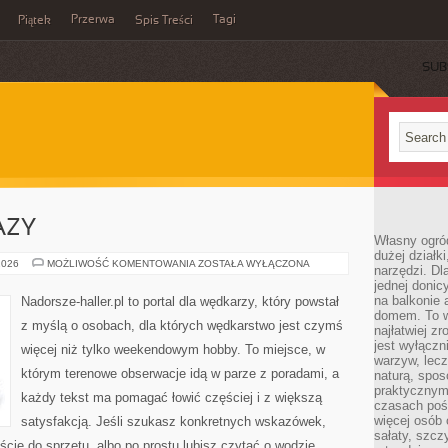
Przerwa
Tagi
Piątek
Spis Treści
SUB
AZY
Własny ogró
dużej działki
NAJWIĘKSZE
2026
MOŻLIWOŚĆ KOMENTOWANIA
ZOSTAŁA WYŁĄCZONA
narzędzi. Dl
OKAZY
jednej donic
na balkonie 
Nadorsze-haller.pl to portal dla wędkarzy, który powstał
domem. To w
z myślą o osobach, dla których wędkarstwo jest czymś
najłatwiej z
jest wyłącz
więcej niż tylko weekendowym hobby. To miejsce, w
warzyw, lecz
którym terenowe obserwacje idą w parze z poradami, a
naturą, spos
praktycznym 
każdy tekst ma pomagać łowić częściej i z większą
czasach poś
więcej osób 
satysfakcją. Jeśli szukasz konkretnych wskazówek,
sałaty, szcz
ie do sprzętu, albo po prostu lubisz czytać o wodzie,