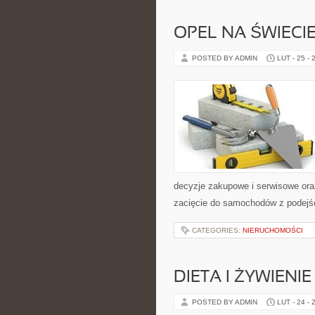
OPEL NA ŚWIECI
POSTED BY ADMIN
LUT - 25 - 
decyzje zakupowe i serwisowe ora
zacięcie do samochodów z podejście
CATEGORIES:
NIERUCHOMOŚCI
DIETA I ŻYWIENIE
POSTED BY ADMIN
LUT - 24 - 