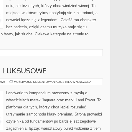
dniu, ale też o tych, którzy chcą wiedzieć więcej. To
miejsce, w którym rytmy spotykają się z historiami, a
nowości łączą się z legendami. Całość ma charakter
bez nadęcia, dzięki czemu muzyka staje się tu
mo łatwo, jak słucha. Ciekawe kategorie na stronie to
 I LUKSUSOWE
MARKI
2026
MOŻLIWOŚĆ KOMENTOWANIA
ZOSTAŁA WYŁĄCZONA
PREMIUM
I
LUKSUSOWE
Landworld to kompendium stworzony z myślą o
właścicielach marek Jaguara oraz marki Land Rover. To
platforma dla tych, którzy chcą lepiej rozumieć
utrzymanie samochodu klasy premium. Strona prowadzi
czytelnika od fundamentów po bardziej szczegółowe
zagadnienia, łącząc warsztatowy punkt widzenia z tłem