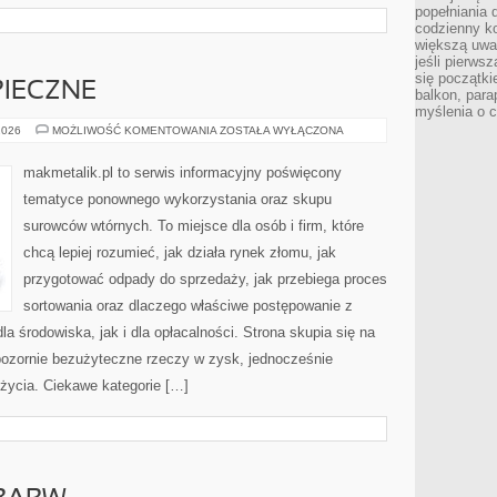
popełniania 
codzienny ko
większą uwa
jeśli pierws
się początki
PIECZNE
balkon, para
myślenia o 
ODPADY
2026
MOŻLIWOŚĆ KOMENTOWANIA
ZOSTAŁA WYŁĄCZONA
NIEBEZPIECZNE
makmetalik.pl to serwis informacyjny poświęcony
tematyce ponownego wykorzystania oraz skupu
surowców wtórnych. To miejsce dla osób i firm, które
chcą lepiej rozumieć, jak działa rynek złomu, jak
przygotować odpady do sprzedaży, jak przebiega proces
sortowania oraz dlaczego właściwe postępowanie z
 środowiska, jak i dla opłacalności. Strona skupia się na
 pozornie bezużyteczne rzeczy w zysk, jednocześnie
życia. Ciekawe kategorie […]