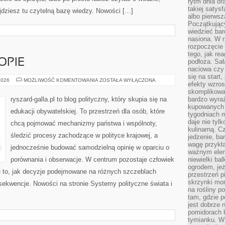
rytm dnia or
takiej satysf
ajdziesz tu czytelną bazę wiedzy. Nowości […]
albo pierwsz
Początkując
wiedzieć bar
nasiona. W r
rozpoczęcie 
tego, jak re
OPIE
podłoża. Sał
naciowa czy 
się na start
POLITYKA
2026
MOŻLIWOŚĆ KOMENTOWANIA
ZOSTAŁA WYŁĄCZONA
efekty wzros
W
EUROPIE
skomplikowa
ryszard-galla.pl to blog polityczny, który skupia się na
bardzo wyraź
kupowanych 
edukacji obywatelskiej. To przestrzeń dla osób, które
tygodniach 
daje nie tyl
chcą pojmować mechanizmy państwa i wspólnoty,
kulinarną. C
śledzić procesy zachodzące w polityce krajowej, a
jedzenie, ba
wagę przykła
jednocześnie budować samodzielną opinię w oparciu o
ważnym elem
porównania i obserwacje. W centrum pozostaje człowiek
niewielki ba
ogrodem, jeż
że to, jak decyzje podejmowane na różnych szczeblach
przestrzeń p
skrzynki mon
sekwencje. Nowości na stronie Systemy polityczne świata i
na rośliny p
tam, gdzie p
jest dobrze
pomidorach 
tymianku. W 