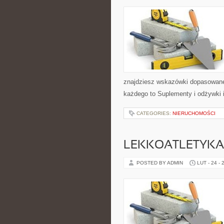
znajdziesz wskazówki dopasowane d
każdego to Suplementy i odżywki 
CATEGORIES:
NIERUCHOMOŚCI
LEKKOATLETYKA
POSTED BY ADMIN
LUT - 24 - 