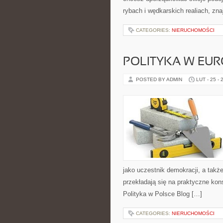
rybach i wędkarskich realiach, zn
CATEGORIES:
NIERUCHOMOŚCI
POLITYKA W EUR
POSTED BY ADMIN
LUT - 25 - 
jako uczestnik demokracji, a tak
przekładają się na praktyczne kon
Polityka w Polsce Blog […]
CATEGORIES:
NIERUCHOMOŚCI