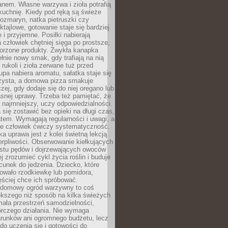
anem. Własne warzywa i zioła potrafią
kuchnię. Kiedy pod ręką są świeże
 rozmaryn, natka pietruszki czy
ktajlowe, gotowanie staje się bardziej
 i przyjemne. Posiłki nabierają
a człowiek chętniej sięga po prostsze,
worzone produkty. Zwykła kanapka
łnie nowy smak, gdy trafiają na nią
 rukoli i zioła zerwane tuż przed
pa nabiera aromatu, sałatka staje się
czysta, a domowa pizza smakuje
czej, gdy dodaje się do niej oregano lub
asnej uprawy. Trzeba też pamiętać, że
 najmniejszy, uczy odpowiedzialności.
a się zostawić bez opieki na długi czas,
tem. Wymagają regularności i uwagi, a
 że człowiek ćwiczy systematyczność.
ka uprawa jest z kolei świetną lekcją
ierpliwości. Obserwowanie kiełkujących
ostu pędów i dojrzewających owoców
j zrozumieć cykl życia roślin i buduje
unek do jedzenia. Dziecko, które
wało rzodkiewkę lub pomidora,
ściej chce ich spróbować.
 domowy ogród warzywny to coś
ększego niż sposób na kilka świeżych
ała przestrzeń samodzielności,
órczego działania. Nie wymaga
arunków ani ogromnego budżetu, lecz
 do uczenia się i gotowości do