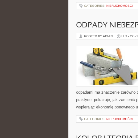
CATEGORIES:
NIERUCHOMOŚCI
ODPADY NIEBEZ
POSTED BY ADMIN
LUT - 22 - 
odpadami ma znaczenie zarówno dla
praktyce: pokazuje, jak zamienić
wspierając ekonomię ponownego u
CATEGORIES:
NIERUCHOMOŚCI