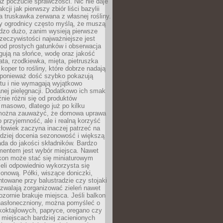
az poczucie sprawczości. Nic nie daje
akcji jak pierwszy zbiór liści bazylii
a truskawka zerwana z własnej rośliny.
y ogrodnicy często myślą, że muszą
dzo dużo, zanim wysieją pierwsze
zeczywistości najważniejsze jest
od prostych gatunków i obserwacja
agują na słońce, wodę oraz jakość
ata, rzodkiewka, mięta, pietruszka
koper to rośliny, które dobrze nadają
, ponieważ dość szybko pokazują
tu i nie wymagają wyjątkowo
nej pielęgnacji. Dodatkowo ich smak
nie różni się od produktów
masowo, dlatego już po kilku
można zauważyć, że domowa uprawa
ko przyjemność, ale i realną korzyść
złowiek zaczyna inaczej patrzeć na
rdziej docenia sezonowość i większą
da do jakości składników. Bardzo
entem jest wybór miejsca. Nawet
lkon może stać się miniaturowym
eli odpowiednio wykorzysta się
ionową. Półki, wiszące doniczki,
towane przy balustradzie czy stojaki
ozwalają zorganizować zieleń nawet
ozornie brakuje miejsca. Jeśli balkon
 nasłoneczniony, można pomyśleć o
koktajlowych, papryce, oregano czy
miejscach bardziej zacienionych