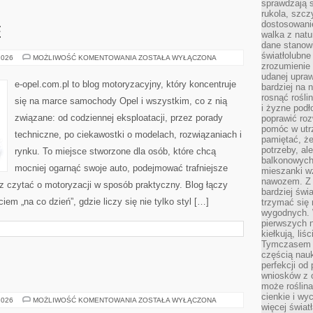
sprawdzają s
rukola, szcz
dostosowani
E
walka z natur
dane stanow
światłolubne
OPEL
2026
MOŻLIWOŚĆ KOMENTOWANIA
ZOSTAŁA WYŁĄCZONA
NA
zrozumienie 
ŚWIECIE
udanej upraw
e-opel.com.pl to blog motoryzacyjny, który koncentruje
bardziej na 
rosnąć rośli
się na marce samochody Opel i wszystkim, co z nią
i żyzne pod
związane: od codziennej eksploatacji, przez porady
poprawić roz
pomóc w utrz
techniczne, po ciekawostki o modelach, rozwiązaniach i
pamiętać, że
potrzeby, a
rynku. To miejsce stworzone dla osób, które chcą
balkonowych
mocniej ogarnąć swoje auto, podejmować trafniejsze
mieszanki w
nawozem. Z
z czytać o motoryzacji w sposób praktyczny. Blog łączy
bardziej świ
m „na co dzień”, gdzie liczy się nie tylko styl […]
trzymać się 
wygodnych. W
pierwszych 
kiełkują, liś
Tymczasem t
częścią nauk
perfekcji od
wniosków z o
może roślin
cienkie i wy
DIETA
2026
MOŻLIWOŚĆ KOMENTOWANIA
ZOSTAŁA WYŁĄCZONA
więcej świat
I