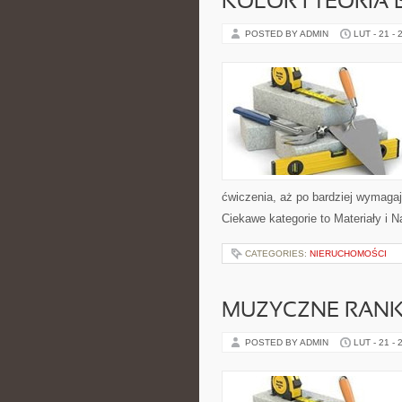
KOLOR I TEORIA
POSTED BY ADMIN
LUT - 21 - 
ćwiczenia, aż po bardziej wymaga
Ciekawe kategorie to Materiały i N
CATEGORIES:
NIERUCHOMOŚCI
MUZYCZNE RANKI
POSTED BY ADMIN
LUT - 21 - 