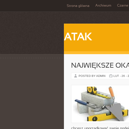
Archiwum
Czarne
Strona główna
ATAK
NAJWIĘKSZE OK
POSTED BY ADMIN
LUT - 26 - 
chcesz uporządkować swoje podejśc