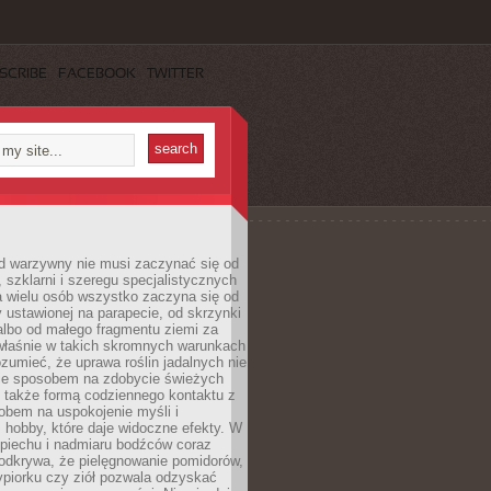
SCRIBE
FACEBOOK
TWITTER
d warzywny nie musi zaczynać się od
, szklarni i szeregu specjalistycznych
a wielu osób wszystko zaczyna się od
y ustawionej na parapecie, od skrzynki
albo od małego fragmentu ziemi za
łaśnie w takich skromnych warunkach
rozumieć, że uprawa roślin jadalnych nie
nie sposobem na zdobycie świeżych
 także formą codziennego kontaktu z
obem na uspokojenie myśli i
hobby, które daje widoczne efekty. W
piechu i nadmiaru bodźców coraz
odkrywa, że pielęgnowanie pomidorów,
ypiorku czy ziół pozwala odzyskać