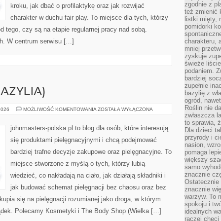
zgodnie z pl
kroku, jak dbać o profilaktykę oraz jak rozwijać
też zmienić 
charakter w duchu fair play. To miejsce dla tych, którzy
listki mięty,
pomidorki ko
od tego, czy są na etapie regularnej pracy nad sobą.
spontaniczne
ch. W centrum serwisu […]
charakteru, 
mniej przet
zyskuje zupe
świeże liście
podaniem. Zu
bardziej so
zupełnie ina
AZYLIA)
bazylię z wł
ogród, nawet
Roślin nie d
NATURA
2026
MOŻLIWOŚĆ KOMENTOWANIA
ZOSTAŁA WYŁĄCZONA
&
zwłaszcza la
CO
to sprawia,
(BRAZYLIA)
johnmasters-polska.pl to blog dla osób, które interesują
Dla dzieci ta
przyrody i c
się produktami pielęgnacyjnymi i chcą podejmować
nasion, wzr
bardziej trafne decyzje zakupowe oraz pielęgnacyjne. To
pomaga lepie
większy szac
miejsce stworzone z myślą o tych, którzy lubią
samo wyhodo
znacznie czę
wiedzieć, co nakładają na ciało, jak działają składniki i
Ostatecznie
jak budować schemat pielęgnacji bez chaosu oraz bez
znacznie wi
warzyw. To m
pia się na pielęgnacji rozumianej jako droga, w którym
spokoju i tw
zsądek. Polecamy Kosmetyki i The Body Shop (Wielka […]
idealnych w
raczej chęci