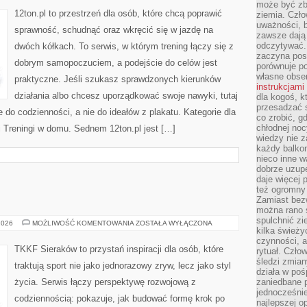
ŻYWIENIE
może być zb
12ton.pl to przestrzeń dla osób, które chcą poprawić
ziemia. Czło
uważności, b
sprawność, schudnąć oraz wkręcić się w jazdę na
zawsze dają 
odczytywać.
dwóch kółkach. To serwis, w którym trening łączy się z
zaczyna pos
dobrym samopoczuciem, a podejście do celów jest
porównuje po
własne obse
praktyczne. Jeśli szukasz sprawdzonych kierunków
instrukcjami
działania albo chcesz uporządkować swoje nawyki, tutaj
dla kogoś, k
przesadzać 
o codzienności, a nie do ideałów z plakatu. Kategorie dla
co zrobić, g
chłodnej noc
i Treningi w domu. Sednem 12ton.pl jest […]
wiedzy nie z
każdy balkon
nieco inne w
dobrze uzupe
daje więcej
też ogromny
Zamiast bezw
można rano s
spulchnić zi
LEKKOATLETYKA
2026
MOŻLIWOŚĆ KOMENTOWANIA
ZOSTAŁA WYŁĄCZONA
kilka świeży
czynności, a
TKKF Sieraków to przystań inspiracji dla osób, które
rytuał. Czło
śledzi zmian
traktują sport nie jako jednorazowy zryw, lecz jako styl
działa w poś
życia. Serwis łączy perspektywę rozwojową z
zaniedbane p
jednocześnie
codziennością: pokazuje, jak budować formę krok po
najlepszej o