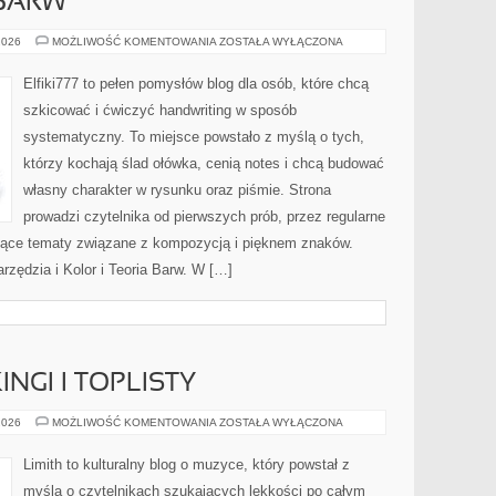
 BARW
KOLOR
2026
MOŻLIWOŚĆ KOMENTOWANIA
ZOSTAŁA WYŁĄCZONA
I
TEORIA
BARW
Elfiki777 to pełen pomysłów blog dla osób, które chcą
szkicować i ćwiczyć handwriting w sposób
systematyczny. To miejsce powstało z myślą o tych,
którzy kochają ślad ołówka, cenią notes i chcą budować
własny charakter w rysunku oraz piśmie. Strona
prowadzi czytelnika od pierwszych prób, przez regularne
jące tematy związane z kompozycją i pięknem znaków.
arzędzia i Kolor i Teoria Barw. W […]
NGI I TOPLISTY
MUZYCZNE
2026
MOŻLIWOŚĆ KOMENTOWANIA
ZOSTAŁA WYŁĄCZONA
RANKINGI
I
TOPLISTY
Limith to kulturalny blog o muzyce, który powstał z
myślą o czytelnikach szukających lekkości po całym