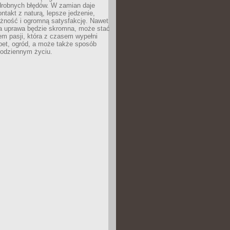
drobnych błędów. W zamian daje
ntakt z naturą, lepsze jedzenie,
żność i ogromną satysfakcję. Nawet
za uprawa będzie skromna, może stać
em pasji, która z czasem wypełni
pet, ogród, a może także sposób
codziennym życiu.