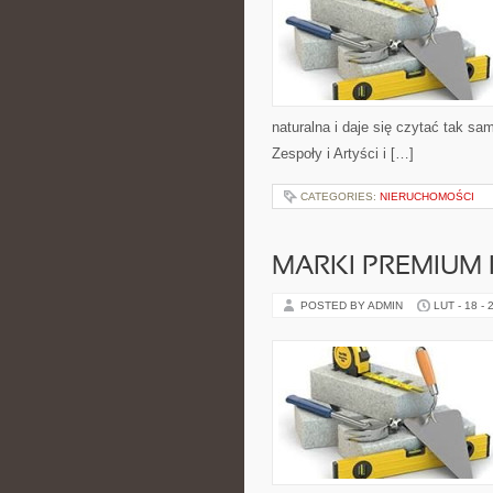
naturalna i daje się czytać tak sa
Zespoły i Artyści i […]
CATEGORIES:
NIERUCHOMOŚCI
MARKI PREMIUM
POSTED BY ADMIN
LUT - 18 - 