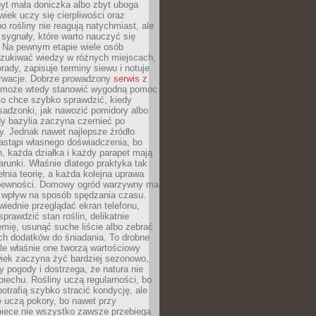
yt mała doniczka albo zbyt uboga
wiek uczy się cierpliwości oraz
o rośliny nie reagują natychmiast, ale
sygnały, które warto nauczyć się
 Na pewnym etapie wiele osób
zukiwać wiedzy w różnych miejscach,
rady, zapisuje terminy siewu i notuje
rwacje. Dobrze prowadzony
serwis z
może wtedy stanowić wygodną pomoc
to chce szybko sprawdzić, kiedy
sadzonki, jak nawozić pomidory albo
dy bazylia zaczyna czernieć po
y. Jednak nawet najlepsze źródło
astąpi własnego doświadczenia, bo
, każda działka i każdy parapet mają
arunki. Właśnie dlatego praktyka tak
łnia teorię, a każda kolejna uprawa
 pewności. Domowy ogród warzywny ma
 wpływ na sposób spędzania czasu.
iednie przeglądać ekran telefonu,
prawdzić stan roślin, delikatnie
emię, usunąć suche liście albo zebrać
ch dodatków do śniadania. To drobne
le właśnie one tworzą wartościowy
wiek zaczyna żyć bardziej sezonowo,
y pogody i dostrzega, że natura nie
piechu. Rośliny uczą regularności, bo
otrafią szybko stracić kondycję, ale
 uczą pokory, bo nawet przy
piece nie wszystko zawsze przebiega