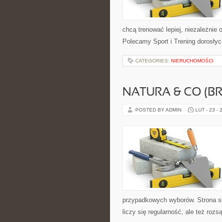
chcą trenować lepiej, niezależnie 
Polecamy Sport i Trening dorosły
CATEGORIES:
NIERUCHOMOŚCI
NATURA & CO (BR
POSTED BY ADMIN
LUT - 23 - 
przypadkowych wyborów. Strona sku
liczy się regularność, ale też ro