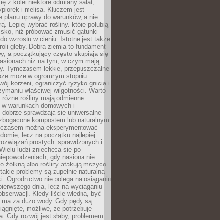
ię z kolei niektóre odmiany sałat,
ypiorek i melisa. Kluczem jest
e planu uprawy do warunków, a nie
ą. Lepiej wybrać rośliny, które polubią
isko, niż próbować zmusić gatunki
 do wzrostu w cieniu. Istotne jest także
roli gleby. Dobra ziemia to fundament
y, a początkujący często skupiają się
nasionach niż na tym, w czym mają
ny. Tymczasem lekkie, przepuszczalne
łoże może w ogromnym stopniu
wój korzeni, ograniczyć ryzyko gnicia i
ymaniu właściwej wilgotności. Warto
 różne rośliny mają odmienne
le w warunkach domowych i
 dobrze sprawdzają się uniwersalne
zbogacone kompostem lub naturalnym
 czasem można eksperymentować
adomie, lecz na początku najlepiej
rozwiązań prostych, sprawdzonych i
ielu ludzi zniechęca się po
niepowodzeniach, gdy nasiona nie
cie żółkną albo rośliny atakują mszyce.
akie problemy są zupełnie naturalną
i. Ogrodnictwo nie polega na osiąganiu
 pierwszego dnia, lecz na wyciąganiu
bserwacji. Kiedy liście więdną, być
a ma za dużo wody. Gdy pędy są
ciągnięte, możliwe, że potrzebuje
ła. Gdy rozwój jest słaby, problemem