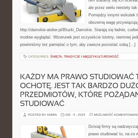
nim staramy się ich ocenia
ale przez wielu niestety ta
Pomiędzy innymi wskutek t
obszerną wagę przywiązują
http://damskie-atelier.pl/Bluzki_Damskie. Starają się ładnie, cud
modnie wyglądać. Wizerunek jest oczywiście istotny, niemniej je
powinniśmy też pamiętać o tym, aby zawsze pozostać sobą […]
CATEGORIES:
ŚWIĘTA, TRADYCJE I MIĘDZYKULTUROWOŚĆ
KAŻDY MA PRAWO STUDIOWAĆ T
OCHOTĘ. JEST TAK BARDZO DUŻ
PRZEDMIOTÓW, KTÓRE POŻĄDA
STUDIOWAĆ
POSTED BY ADMIN
SIE - 5 - 2025
MOŻLIWOŚĆ KOMENTOWAN
Dzisiaj firmy są nadzwyc
prawo studiować to, na co m