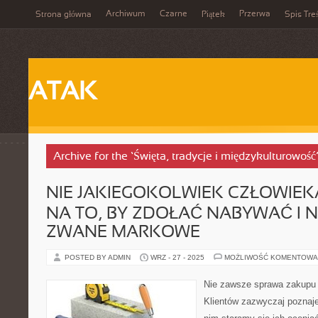
Archiwum
Czarne
Przerwa
Strona główna
Piątek
Spis Tre
ATAK
Archive for the ‘Święta, tradycje i międzykulturowość
NIE JAKIEGOKOLWIEK CZŁOWIEKA
NA TO, BY ZDOŁAĆ NABYWAĆ I 
ZWANE MARKOWE
POSTED BY ADMIN
WRZ - 27 - 2025
MOŻLIWOŚĆ KOMENTOWA
Nie zawsze sprawa zakupu u
Klientów zazwyczaj poznaj