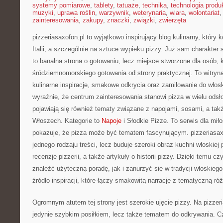
systemy pomiarowe
,
tablety
,
tatuaże
,
technika
,
technologia produk
muzyki
,
uprawa roślin
,
warzywnik
,
weterynaria
,
wiara
,
wolontariat
zainteresowania
,
zakupy
,
znaczki
,
związki
,
zwierzęta
pizzeriasaxofon.pl to wyjątkowo inspirujący blog kulinarny, który
Italii, a szczególnie na sztuce wypieku pizzy. Już sam charakter s
to banalna strona o gotowaniu, lecz miejsce stworzone dla osób,
śródziemnomorskiego gotowania od strony praktycznej. To witryna
kulinarne inspiracje, smakowe odkrycia oraz zamiłowanie do włosk
wyraźnie, że centrum zainteresowania stanowi pizza w wielu odsło
pojawiają się również tematy związane z napojami, sosami, a takż
Włoszech. Kategorie to
Napoje
i Słodkie Pizze. To serwis dla mił
pokazuje, że pizza może być tematem fascynującym. pizzeriasaxo
jednego rodzaju treści, lecz buduje szeroki obraz kuchni włoskiej 
recenzje pizzerii, a także artykuły o historii pizzy. Dzięki temu c
znaleźć użyteczną poradę, jak i zanurzyć się w tradycji włoskiego
źródło inspiracji, które łączy smakowitą narrację z tematyczną r
Ogromnym atutem tej strony jest szerokie ujęcie pizzy. Na pizzeri
jedynie szybkim posiłkiem, lecz także tematem do odkrywania. Czyt