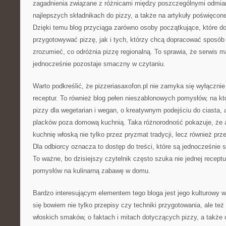
zagadnienia związane z różnicami między poszczególnymi odmian
najlepszych składnikach do pizzy, a także na artykuły poświęcon
Dzięki temu blog przyciąga zarówno osoby początkujące, które do
przygotowywać pizzę, jak i tych, którzy chcą dopracować sposób p
zrozumieć, co odróżnia pizzę regionalną. To sprawia, że serwis m
jednocześnie pozostaje smaczny w czytaniu.
Warto podkreślić, że pizzeriasaxofon.pl nie zamyka się wyłączni
receptur. To również blog pełen nieszablonowych pomysłów, na któ
pizzy dla wegetarian i wegan, o kreatywnym podejściu do ciasta,
placków poza domową kuchnią. Taka różnorodność pokazuje, że a
kuchnię włoską nie tylko przez pryzmat tradycji, lecz również p
Dla odbiorcy oznacza to dostęp do treści, które są jednocześnie 
To ważne, bo dzisiejszy czytelnik często szuka nie jednej receptu
pomysłów na kulinarną zabawę w domu.
Bardzo interesującym elementem tego bloga jest jego kulturowy wy
się bowiem nie tylko przepisy czy techniki przygotowania, ale też
włoskich smaków, o faktach i mitach dotyczących pizzy, a także 