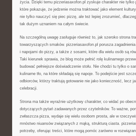
życia. Dzięki temu pizzeriasaxofon.pl zyskuje charakter nie tylko
które pokazuje, że jedzenie można traktować jako element kultur
nie tylko nauczyć się piec pizzę, ale też lepiej zrozumieć, dlacz
tak dużym uznaniem na całym świecie.
Na szczególną uwagę zasługuje również to, jak szeroko strona tra
towarzyszących smaków. pizzeriasaxofon.pl porusza zagadnienia
i napojami do pizzy, a także z sosami, które dla wielu osób są ró
Taki kierunek sprawia, że blog może pełnić rolę kulinarnego prz
budować pełniejsze doświadczenie stołu. Nie chodzi tu tylko o sa
kulinarne tło, na które składają się napoje. To podejście jest szcz
odbiorców, którzy traktują gotowanie nie jako konieczność, lecz j
celebracji.
Strona ma także wyraźnie użytkowy charakter, co widać po obecn
dotyczących pytań zadawanych przez czytelników. To ważne, pon
zwłaszcza pizza, wydaje się wielu osobom prosta, ale w rzeczywis
mnóstwo niuansów związanych z mąką, strukturą ciasta. pizzeria
potrzeby, oferując treści, które mogą pomóc zarówno w rozwiązan