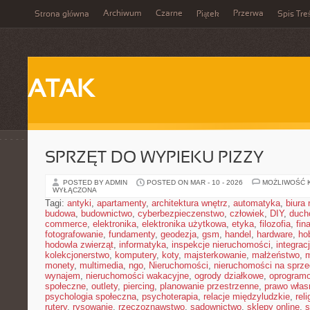
Archiwum
Czarne
Przerwa
Strona główna
Piątek
Spis Tre
ATAK
SPRZĘT DO WYPIEKU PIZZY
POSTED BY ADMIN
POSTED ON MAR - 10 - 2026
MOŻLIWOŚĆ 
WYŁĄCZONA
Tagi:
antyki
,
apartamenty
,
architektura wnętrz
,
automatyka
,
biura
budowa
,
budownictwo
,
cyberbezpieczenstwo
,
człowiek
,
DIY
,
duch
commerce
,
elektronika
,
elektronika użytkowa
,
etyka
,
filozofia
,
fin
fotografowanie
,
fundamenty
,
geodezja
,
gsm
,
handel
,
hardware
,
ho
hodowla zwierząt
,
informatyka
,
inspekcje nieruchomości
,
integrac
kolekcjonerstwo
,
komputery
,
koty
,
majsterkowanie
,
małżeństwo
,
m
monety
,
multimedia
,
ngo
,
Nieruchomości
,
nieruchomości na sprz
wynajem
,
nieruchomości wakacyjne
,
ogrody działkowe
,
oprogram
społeczne
,
outlety
,
piercing
,
planowanie przestrzenne
,
prawo włas
psychologia społeczna
,
psychoterapia
,
relacje międzyludzkie
,
reli
rutery
,
rysowanie
,
rzeczoznawstwo
,
sadownictwo
,
sklepy online
,
s