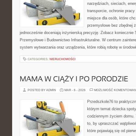
narzędziach, sieciach, ener
transporcie, ochronie pracy 
miejsce dla osób, które ch
przemysłowe bez zbędnej ża
jednocześnie doceniają inżynierską precyzję. Zobacz koniecznie 
Przemysłowe i Budownictwo Infrastrukturalne. W centrum zaintere
system wytwarzania oraz urządzenia, które robią robotę w środ
CATEGORIES:
NIERUCHOMOŚCI
MAMA W CIĄŻY I PO PORODZIE
POSTED BY ADMIN
MAR - 6 - 2026
MOŻLIWOŚĆ KOMENTOWAN
Przedszkole76 to praktyczn
którym temat dziecka spot
codziennym życiem domu. T
to, by upraszczać wątpliwoś
które pojawiają się od pie