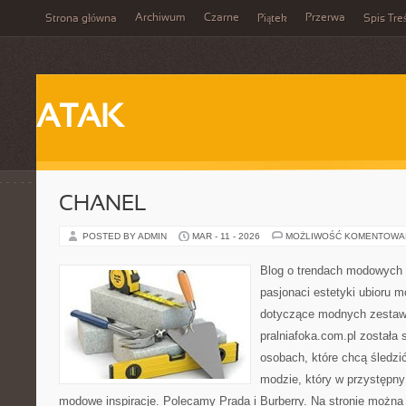
Archiwum
Czarne
Przerwa
Strona główna
Piątek
Spis Tre
ATAK
CHANEL
POSTED BY ADMIN
MAR - 11 - 2026
MOŻLIWOŚĆ KOMENTOWA
Blog o trendach modowych 
pasjonaci estetyki ubioru 
dotyczące modnych zestaw
pralniafoka.com.pl została
osobach, które chcą śledzić 
modzie, który w przystępn
modowe inspiracje. Polecamy Prada i Burberry. Na stronie możn