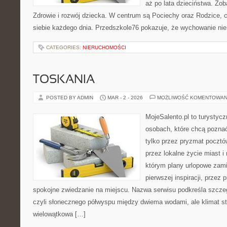
aż po lata dzieciństwa. Zob
Zdrowie i rozwój dziecka. W centrum są Pociechy oraz Rodzice, cz
siebie każdego dnia. Przedszkole76 pokazuje, że wychowanie nie
CATEGORIES:
NIERUCHOMOŚCI
TOSKANIA
POSTED BY ADMIN
MAR - 2 - 2026
MOŻLIWOŚĆ KOMENTOWAN
MojeSalento.pl to turystyc
osobach, które chcą pozna
tylko przez pryzmat pocztó
przez lokalne życie miast i
którym plany urlopowe zami
pierwszej inspiracji, przez 
spokojne zwiedzanie na miejscu. Nazwa serwisu podkreśla szczeg
czyli słonecznego półwyspu między dwiema wodami, ale klimat st
wielowątkowa […]