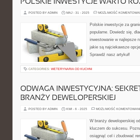
POLSKIE INWESTYCJE WARTO R
POSTED BY ADMIN
MAJ - 31 - 2025
MOŻLIWOŚĆ KOMENTOWA
Polskie inwestycje za granic
popularne. Dowiedz się, dl
inwestowanie w najlepsze n
jakie są najciekawsze opcje
Sprawdź nasz artykuł!
CATEGORIES:
WETERYNARIA OD KUCHNI
ODWAGA INWESTYCYJNA: SEKRE
BRANŻY DEWELOPERSKIEJ
POSTED BY ADMIN
KWI - 6 - 2025
MOŻLIWOŚĆ KOMENTOWAN
W branży deweloperskiej od
kluczem do sukcesu. Pozna
osiągnąć cel i zbudować ren