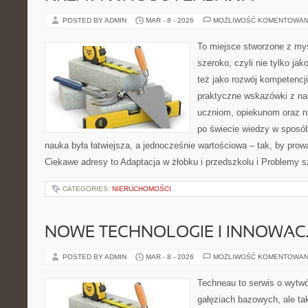
POSTED BY ADMIN
MAR - 8 - 2026
MOŻLIWOŚĆ KOMENTOWAN
To miejsce stworzone z myś
szeroko, czyli nie tylko jak
też jako rozwój kompetencj
praktyczne wskazówki z na
uczniom, opiekunom oraz n
po świecie wiedzy w sposó
nauka była łatwiejsza, a jednocześnie wartościowa – tak, by prowa
Ciekawe adresy to Adaptacja w żłobku i przedszkolu i Problemy 
CATEGORIES:
NIERUCHOMOŚCI
NOWE TECHNOLOGIE I INNOWAC
POSTED BY ADMIN
MAR - 8 - 2026
MOŻLIWOŚĆ KOMENTOWAN
Techneau to serwis o wytw
gałęziach bazowych, ale ta