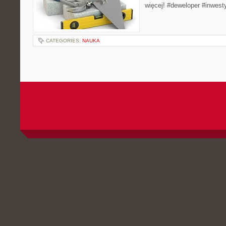
więcej! #deweloper #inwes
CATEGORIES:
NAUKA