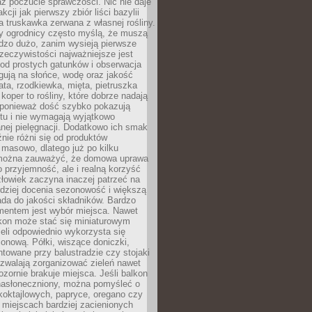
az poczucie sprawczości. Nic nie daje
akcji jak pierwszy zbiór liści bazylii
a truskawka zerwana z własnej rośliny.
y ogrodnicy często myślą, że muszą
dzo dużo, zanim wysieją pierwsze
zeczywistości najważniejsze jest
od prostych gatunków i obserwacja
agują na słońce, wodę oraz jakość
ata, rzodkiewka, mięta, pietruszka
koper to rośliny, które dobrze nadają
, ponieważ dość szybko pokazują
tu i nie wymagają wyjątkowo
nej pielęgnacji. Dodatkowo ich smak
nie różni się od produktów
masowo, dlatego już po kilku
można zauważyć, że domowa uprawa
ko przyjemność, ale i realną korzyść
złowiek zaczyna inaczej patrzeć na
rdziej docenia sezonowość i większą
da do jakości składników. Bardzo
entem jest wybór miejsca. Nawet
lkon może stać się miniaturowym
eli odpowiednio wykorzysta się
ionową. Półki, wiszące doniczki,
towane przy balustradzie czy stojaki
ozwalają zorganizować zieleń nawet
ozornie brakuje miejsca. Jeśli balkon
 nasłoneczniony, można pomyśleć o
koktajlowych, papryce, oregano czy
miejscach bardziej zacienionych