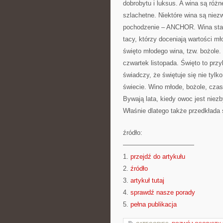
dobrobytu i luksus. A wina są różn
szlachetne. Niektóre wina są niez
pochodzenie – ANCHOR. Wina stare
tacy, którzy doceniają wartości mł
święto młodego wina, tzw. bożole.
czwartek listopada. Święto to prz
świadczy, że świętuje się nie tylk
świecie. Wino młode, bożole, czase
Bywają lata, kiedy owoc jest niez
Właśnie dlatego także przedkłada 
źródło:
———————————
1.
przejdź do artykułu
2.
źródło
3.
artykuł tutaj
4.
sprawdź nasze porady
5.
pełna publikacja