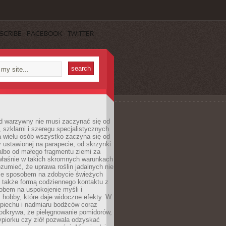
SCRIBE
FACEBOOK
TWITTER
d warzywny nie musi zaczynać się od
, szklarni i szeregu specjalistycznych
a wielu osób wszystko zaczyna się od
y ustawionej na parapecie, od skrzynki
albo od małego fragmentu ziemi za
łaśnie w takich skromnych warunkach
rozumieć, że uprawa roślin jadalnych nie
nie sposobem na zdobycie świeżych
 także formą codziennego kontaktu z
obem na uspokojenie myśli i
hobby, które daje widoczne efekty. W
piechu i nadmiaru bodźców coraz
odkrywa, że pielęgnowanie pomidorów,
ypiorku czy ziół pozwala odzyskać