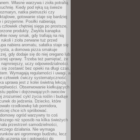
anem. Własne warzywa i zioła potrafią
kuchnię. Kiedy pod ręką są świeże
 rozmaryn, natka pietruszki czy
ktajlowe, gotowanie staje się bardziej
 i przyjemne. Posiłki nabierają
a człowiek chętniej sięga po prostsze,
worzone produkty. Zwykła kanapka
łnie nowy smak, gdy trafiają na nią
 rukoli i zioła zerwane tuż przed
pa nabiera aromatu, sałatka staje się
czysta, a domowa pizza smakuje
czej, gdy dodaje się do niej oregano lub
asnej uprawy. Trzeba też pamiętać, że
 najmniejszy, uczy odpowiedzialności.
a się zostawić bez opieki na długi czas,
tem. Wymagają regularności i uwagi, a
 że człowiek ćwiczy systematyczność.
ka uprawa jest z kolei świetną lekcją
ierpliwości. Obserwowanie kiełkujących
ostu pędów i dojrzewających owoców
j zrozumieć cykl życia roślin i buduje
unek do jedzenia. Dziecko, które
wało rzodkiewkę lub pomidora,
ściej chce ich spróbować.
 domowy ogród warzywny to coś
ększego niż sposób na kilka świeżych
ała przestrzeń samodzielności,
órczego działania. Nie wymaga
arunków ani ogromnego budżetu, lecz
 do uczenia się i gotowości do