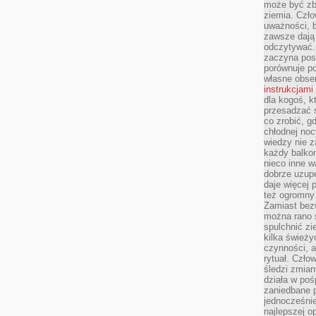
może być zb
ziemia. Czło
uważności, b
zawsze dają 
odczytywać.
zaczyna pos
porównuje po
własne obse
instrukcjami
dla kogoś, k
przesadzać 
co zrobić, g
chłodnej noc
wiedzy nie z
każdy balkon
nieco inne w
dobrze uzupe
daje więcej
też ogromny
Zamiast bezw
można rano s
spulchnić zi
kilka świeży
czynności, a
rytuał. Czło
śledzi zmian
działa w poś
zaniedbane p
jednocześnie
najlepszej o