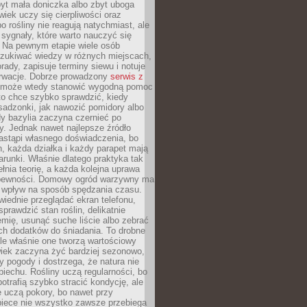
yt mała doniczka albo zbyt uboga
wiek uczy się cierpliwości oraz
o rośliny nie reagują natychmiast, ale
sygnały, które warto nauczyć się
 Na pewnym etapie wiele osób
zukiwać wiedzy w różnych miejscach,
rady, zapisuje terminy siewu i notuje
rwacje. Dobrze prowadzony
serwis z
może wtedy stanowić wygodną pomoc
to chce szybko sprawdzić, kiedy
sadzonki, jak nawozić pomidory albo
dy bazylia zaczyna czernieć po
y. Jednak nawet najlepsze źródło
astąpi własnego doświadczenia, bo
, każda działka i każdy parapet mają
arunki. Właśnie dlatego praktyka tak
łnia teorię, a każda kolejna uprawa
 pewności. Domowy ogród warzywny ma
 wpływ na sposób spędzania czasu.
iednie przeglądać ekran telefonu,
prawdzić stan roślin, delikatnie
emię, usunąć suche liście albo zebrać
ch dodatków do śniadania. To drobne
le właśnie one tworzą wartościowy
wiek zaczyna żyć bardziej sezonowo,
y pogody i dostrzega, że natura nie
piechu. Rośliny uczą regularności, bo
otrafią szybko stracić kondycję, ale
 uczą pokory, bo nawet przy
piece nie wszystko zawsze przebiega