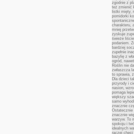
zgodnie z pl
też zmienić 
listki mięty,
pomidorki ko
spontaniczne
charakteru, 
mniej przet
zyskuje zupe
świeże liście
podaniem. Zu
bardziej so
zupełnie ina
bazylię z wł
ogród, nawet
Roślin nie d
zwłaszcza la
to sprawia,
Dla dzieci ta
przyrody i c
nasion, wzr
pomaga lepie
większy szac
samo wyhodo
znacznie czę
Ostatecznie
znacznie wi
warzyw. To m
spokoju i tw
idealnych w
raczej chęci