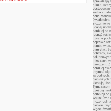
 PRZEZ SEKSUALNOŚĆ
sprawdzają s
rukola, szcz
dostosowani
walka z natur
dane stanow
światłolubne
zrozumienie 
udanej upraw
bardziej na 
rosnąć rośli
i żyzne pod
poprawić roz
pomóc w utrz
pamiętać, że
potrzeby, a
balkonowych
mieszanki w
nawozem. Z
bardziej świ
trzymać się 
wygodnych. W
pierwszych 
kiełkują, liś
Tymczasem t
częścią nauk
perfekcji od
wniosków z o
może roślin
cienkie i wy
więcej świat