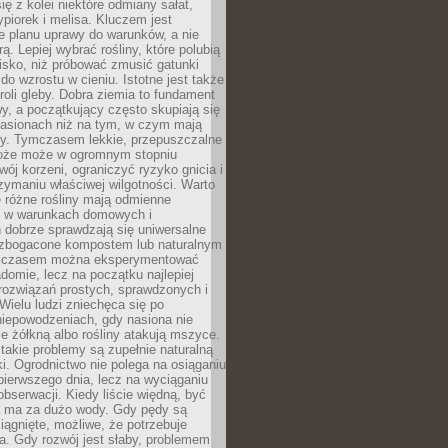
ię z kolei niektóre odmiany sałat,
ypiorek i melisa. Kluczem jest
e planu uprawy do warunków, a nie
ą. Lepiej wybrać rośliny, które polubią
isko, niż próbować zmusić gatunki
 do wzrostu w cieniu. Istotne jest także
roli gleby. Dobra ziemia to fundament
y, a początkujący często skupiają się
nasionach niż na tym, w czym mają
ny. Tymczasem lekkie, przepuszczalne
łoże może w ogromnym stopniu
wój korzeni, ograniczyć ryzyko gnicia i
ymaniu właściwej wilgotności. Warto
 różne rośliny mają odmienne
le w warunkach domowych i
 dobrze sprawdzają się uniwersalne
zbogacone kompostem lub naturalnym
 czasem można eksperymentować
adomie, lecz na początku najlepiej
rozwiązań prostych, sprawdzonych i
ielu ludzi zniechęca się po
niepowodzeniach, gdy nasiona nie
cie żółkną albo rośliny atakują mszyce.
akie problemy są zupełnie naturalną
i. Ogrodnictwo nie polega na osiąganiu
 pierwszego dnia, lecz na wyciąganiu
bserwacji. Kiedy liście więdną, być
a ma za dużo wody. Gdy pędy są
ciągnięte, możliwe, że potrzebuje
ła. Gdy rozwój jest słaby, problemem