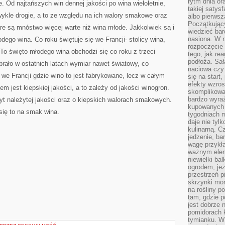
rytm dnia or
e. Od najtańszych win dennej jakości po wina wieloletnie,
takiej satysf
wykle drogie, a to ze względu na ich walory smakowe oraz
albo pierwsz
Początkując
 są mnóstwo więcej warte niż wina młode. Jakkolwiek są i
wiedzieć bar
nasiona. W r
odego wina. Co roku świętuje się we Francji- stolicy wina,
rozpoczęcie 
 To święto młodego wina obchodzi się co roku z trzeci
tego, jak re
podłoża. Sał
ybrało w ostatnich latach wymiar nawet światowy, co
naciowa czy 
o we Francji gdzie wino to jest fabrykowane, lecz w całym
się na start
efekty wzros
m jest kiepskiej jakości, a to zależy od jakości winogron.
skomplikowa
bardzo wyraź
byt należytej jakości oraz o kiepskich walorach smakowych.
kupowanych 
się to na smak wina.
tygodniach 
daje nie tyl
kulinarną. C
jedzenie, ba
wagę przykła
ważnym elem
niewielki ba
ogrodem, jeż
przestrzeń p
skrzynki mon
na rośliny p
tam, gdzie p
jest dobrze
pomidorach 
tymianku. W 