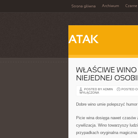
Archiwum
Czarne
Strona główna
ATAK
WŁAŚCIWE WINO
NIEJEDNEJ OSOBI
POSTED BY ADMIN
POSTED ON
WYŁĄCZONA
Dobre wino umie polepszyć humor 
Picie wina dosięga nawet czasów za
cywilizacja. Wino towarzyszy ludz
przypadkach oryginalna magiczna 