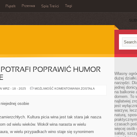
Przerwa
Tagi
Piątek
Spis Treści
SUB
 POTRAFI POPRAWIĆ HUMOR
Własny ogró
E
dużej działki
narzędzi. Dl
jednej donic
WŁAŚCIWE
 WRZ - 18 - 2025
MOŻLIWOŚĆ KOMENTOWANIA
ZOSTAŁA
na balkonie 
WINO
POTRAFI
domem. To w
POPRAWIĆ
najłatwiej z
HUMOR
niejednej osobie
NIEJEDNEJ
jest wyłącz
OSOBIE
warzyw, lecz
naturą, spos
mierzchłych. Kultura picia wina jest tak stara jak nasza
praktycznym 
czasach poś
iom od wielu wieków. Wokół wina narasta w wielu
więcej osób 
aura, w wielu przypadkach wino staje się synonimem
sałaty, szcz