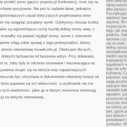
rytm dnia or
się przebić przez gąszcz propozycji konkurencji, musi się na
takiej satysf
ychanie pozytywnie. Nie jest to zadanie łatwe, jednakże
albo pierwsz
Początkując
najistotniejszych zasad dotyczących projektowania stron
wiedzieć bar
nasiona. W r
nam się osiągnąć pożądany wynik. Gdybyśmy chociaż krótką
rozpoczęcie 
akie są najistotniejsze cechy każdej dobrej strony www, z
tego, jak re
podłoża. Sał
 musiałby się pojawić wygląd strony, razem z stosownie
naciowa czy 
nnie zdają sobie sprawę z tego profesjonaliści, którzy
się na start
efekty wzros
stronie internetowej msweb.info.pl. Oferta jest dla tych,
skomplikowa
bardzo wyraź
 dobrych fachowców od tworzenia witryn. Przy dobieraniu
kupowanych 
st to, żeby były to odcienie stonowane i niezwracające na
tygodniach 
daje nie tyl
ż powinna skupić się na tekście oraz najważniejszych
kulinarną. C
koniecznie być utrzymane w dokumentnie odwrotnej tonacji od
jedzenie, ba
wagę przykła
ki temu poprawia się ich widoczność, a użytkownik nie ma
ważnym elem
niewielki ba
 tych wiadomości, jakie go w danym momencie interesują.
ogrodem, jeż
ja na witrynie internetowej.
przestrzeń p
skrzynki mon
na rośliny p
tam, gdzie p
jest dobrze
pomidorach 
tymianku. W 