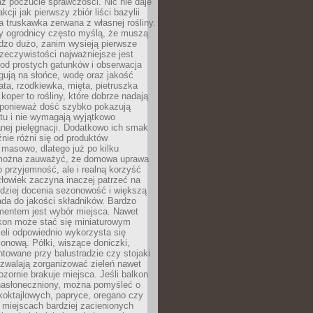
az poczucie sprawczości. Nic nie daje
akcji jak pierwszy zbiór liści bazylii
a truskawka zerwana z własnej rośliny.
y ogrodnicy często myślą, że muszą
dzo dużo, zanim wysieją pierwsze
zeczywistości najważniejsze jest
od prostych gatunków i obserwacja
agują na słońce, wodę oraz jakość
ata, rzodkiewka, mięta, pietruszka
koper to rośliny, które dobrze nadają
, ponieważ dość szybko pokazują
tu i nie wymagają wyjątkowo
nej pielęgnacji. Dodatkowo ich smak
nie różni się od produktów
masowo, dlatego już po kilku
można zauważyć, że domowa uprawa
ko przyjemność, ale i realną korzyść
złowiek zaczyna inaczej patrzeć na
rdziej docenia sezonowość i większą
da do jakości składników. Bardzo
entem jest wybór miejsca. Nawet
lkon może stać się miniaturowym
eli odpowiednio wykorzysta się
ionową. Półki, wiszące doniczki,
towane przy balustradzie czy stojaki
ozwalają zorganizować zieleń nawet
ozornie brakuje miejsca. Jeśli balkon
 nasłoneczniony, można pomyśleć o
koktajlowych, papryce, oregano czy
miejscach bardziej zacienionych