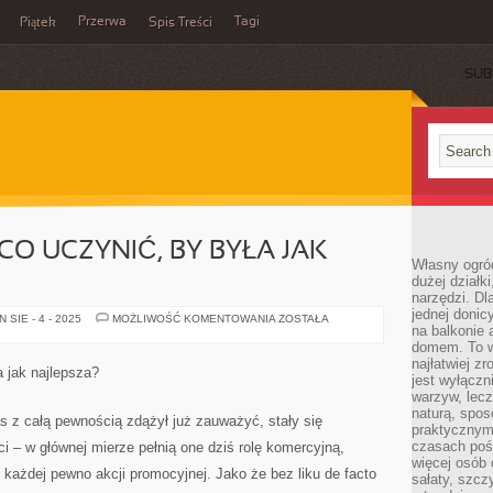
Przerwa
Tagi
Piątek
Spis Treści
SUB
CO UCZYNIĆ, BY BYŁA JAK
Własny ogró
dużej działki
narzędzi. Dl
jednej donic
WITRYNA
SIE - 4 - 2025
MOŻLIWOŚĆ KOMENTOWANIA
ZOSTAŁA
na balkonie 
WWW
–
domem. To w
CO
najłatwiej z
UCZYNIĆ,
 jak najlepsza?
BY
jest wyłącz
BYŁA
warzyw, lecz
JAK
naturą, spos
NAJLEPSZA?
as z całą pewnością zdążył już zauważyć, stały się
praktycznym 
czasach poś
i – w głównej mierze pełnią one dziś rolę komercyjną,
więcej osób 
każdej pewno akcji promocyjnej. Jako że bez liku de facto
sałaty, szcz