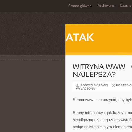
Archiwum
Czarne
Strona główna
ATAK
WITRYNA WWW – 
NAJLEPSZA?
POSTED BY ADMIN
POSTED ON 
WYŁĄCZONA
Strona www – co uczynić, aby była
Strony internetowe, jak każdy z n
nieodłączną cząstką rzeczywistośc
będąc najistotniejszym elementem 