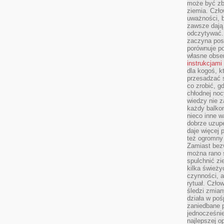
może być zb
ziemia. Czło
uważności, b
zawsze dają 
odczytywać.
zaczyna pos
porównuje po
własne obse
instrukcjami
dla kogoś, k
przesadzać 
co zrobić, g
chłodnej noc
wiedzy nie z
każdy balkon
nieco inne w
dobrze uzupe
daje więcej
też ogromny
Zamiast bezw
można rano s
spulchnić zi
kilka świeży
czynności, a
rytuał. Czło
śledzi zmian
działa w poś
zaniedbane p
jednocześnie
najlepszej o