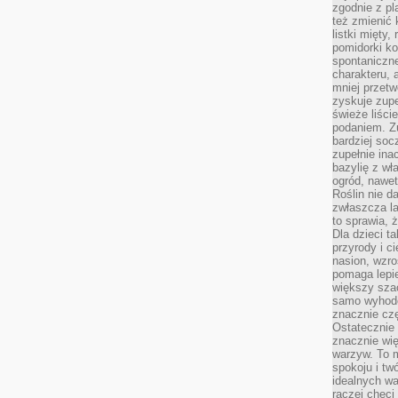
zgodnie z pl
też zmienić 
listki mięty,
pomidorki ko
spontaniczne
charakteru, 
mniej przet
zyskuje zupe
świeże liście
podaniem. Zu
bardziej so
zupełnie ina
bazylię z wł
ogród, nawet
Roślin nie d
zwłaszcza la
to sprawia,
Dla dzieci ta
przyrody i c
nasion, wzr
pomaga lepie
większy szac
samo wyhodo
znacznie czę
Ostatecznie
znacznie wi
warzyw. To m
spokoju i tw
idealnych w
raczej chęci