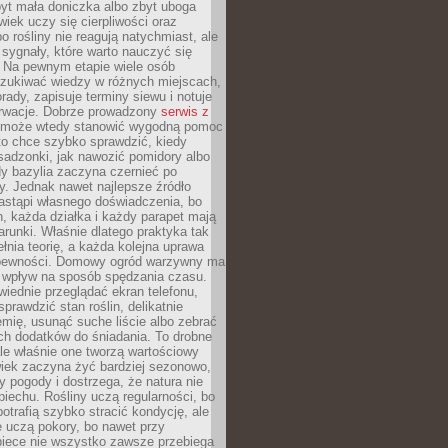
yt mała doniczka albo zbyt uboga
wiek uczy się cierpliwości oraz
o rośliny nie reagują natychmiast, ale
sygnały, które warto nauczyć się
 Na pewnym etapie wiele osób
zukiwać wiedzy w różnych miejscach,
rady, zapisuje terminy siewu i notuje
rwacje. Dobrze prowadzony
serwis z
może wtedy stanowić wygodną pomoc
to chce szybko sprawdzić, kiedy
sadzonki, jak nawozić pomidory albo
dy bazylia zaczyna czernieć po
y. Jednak nawet najlepsze źródło
astąpi własnego doświadczenia, bo
, każda działka i każdy parapet mają
arunki. Właśnie dlatego praktyka tak
łnia teorię, a każda kolejna uprawa
 pewności. Domowy ogród warzywny ma
 wpływ na sposób spędzania czasu.
iednie przeglądać ekran telefonu,
prawdzić stan roślin, delikatnie
emię, usunąć suche liście albo zebrać
ch dodatków do śniadania. To drobne
le właśnie one tworzą wartościowy
wiek zaczyna żyć bardziej sezonowo,
y pogody i dostrzega, że natura nie
piechu. Rośliny uczą regularności, bo
otrafią szybko stracić kondycję, ale
 uczą pokory, bo nawet przy
piece nie wszystko zawsze przebiega