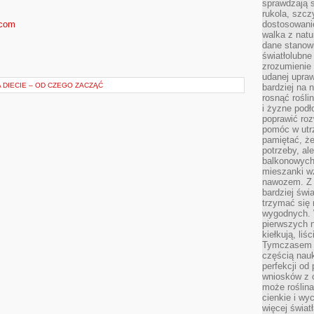
sprawdzają s
rukola, szcz
.com
dostosowani
walka z natur
dane stanow
światłolubne
zrozumienie 
udanej upraw
 DIECIE – OD CZEGO ZACZĄĆ
bardziej na 
rosnąć rośli
i żyzne pod
poprawić roz
pomóc w utrz
pamiętać, że
potrzeby, a
balkonowych
mieszanki w
nawozem. Z
bardziej świ
trzymać się 
wygodnych. W
pierwszych 
kiełkują, liś
Tymczasem t
częścią nauk
perfekcji od
wniosków z o
może roślin
cienkie i wy
więcej świat