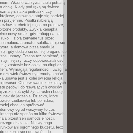
anem. Własne warzywa i zioła potrafią
kuchnię. Kiedy pod ręką są świeże
 rozmaryn, natka pietruszki czy
ktajlowe, gotowanie staje się bardziej
 i przyjemne. Posiłki nabierają
a człowiek chętniej sięga po prostsze,
worzone produkty. Zwykła kanapka
łnie nowy smak, gdy trafiają na nią
 rukoli i zioła zerwane tuż przed
pa nabiera aromatu, sałatka staje się
czysta, a domowa pizza smakuje
czej, gdy dodaje się do niej oregano lub
asnej uprawy. Trzeba też pamiętać, że
 najmniejszy, uczy odpowiedzialności.
a się zostawić bez opieki na długi czas,
tem. Wymagają regularności i uwagi, a
 że człowiek ćwiczy systematyczność.
ka uprawa jest z kolei świetną lekcją
ierpliwości. Obserwowanie kiełkujących
ostu pędów i dojrzewających owoców
j zrozumieć cykl życia roślin i buduje
unek do jedzenia. Dziecko, które
wało rzodkiewkę lub pomidora,
ściej chce ich spróbować.
 domowy ogród warzywny to coś
ększego niż sposób na kilka świeżych
ała przestrzeń samodzielności,
órczego działania. Nie wymaga
arunków ani ogromnego budżetu, lecz
 do uczenia się i gotowości do