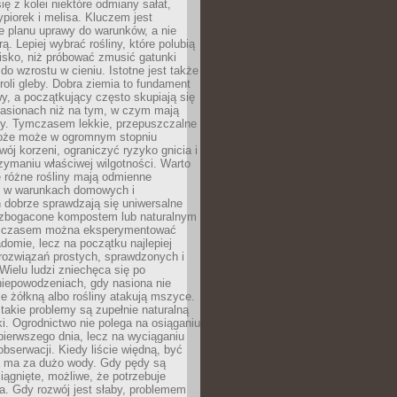
ię z kolei niektóre odmiany sałat,
ypiorek i melisa. Kluczem jest
e planu uprawy do warunków, a nie
ą. Lepiej wybrać rośliny, które polubią
isko, niż próbować zmusić gatunki
 do wzrostu w cieniu. Istotne jest także
roli gleby. Dobra ziemia to fundament
y, a początkujący często skupiają się
nasionach niż na tym, w czym mają
ny. Tymczasem lekkie, przepuszczalne
łoże może w ogromnym stopniu
wój korzeni, ograniczyć ryzyko gnicia i
ymaniu właściwej wilgotności. Warto
 różne rośliny mają odmienne
le w warunkach domowych i
 dobrze sprawdzają się uniwersalne
zbogacone kompostem lub naturalnym
 czasem można eksperymentować
adomie, lecz na początku najlepiej
rozwiązań prostych, sprawdzonych i
ielu ludzi zniechęca się po
niepowodzeniach, gdy nasiona nie
cie żółkną albo rośliny atakują mszyce.
akie problemy są zupełnie naturalną
i. Ogrodnictwo nie polega na osiąganiu
 pierwszego dnia, lecz na wyciąganiu
bserwacji. Kiedy liście więdną, być
a ma za dużo wody. Gdy pędy są
ciągnięte, możliwe, że potrzebuje
ła. Gdy rozwój jest słaby, problemem