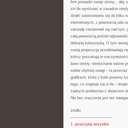
firm prowadzi swoje strony, , aby 
ich tle wyróżniać w zasadzie niesł
dzięki zastosowaniu się do kilku 
internetowych, z pewnością uda 
sekundę zastanowili się nad tym, j
całą pewnością pośród odpowiedzi
dobraną kolorystyką. O tym nienaga
swoją propozycję przedstawiają na 
którzy poszukują w rzeczywistości
barw strony, niesłychanie ważne je
siebie zbytniej uwagi – ta przecie
grafikach, które z kolei powinny 
tego, co znajduje się w tle – dzię
żadnych problemów z dotarciem do
Nie bez znaczenia jest też nawigac
źródło:
———————————
1.
przeczytaj wszystko