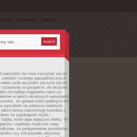
SCRIBE
FACEBOOK
TWITTER
d warzywny nie musi zaczynać się od
, szklarni i szeregu specjalistycznych
a wielu osób wszystko zaczyna się od
y ustawionej na parapecie, od skrzynki
albo od małego fragmentu ziemi za
łaśnie w takich skromnych warunkach
rozumieć, że uprawa roślin jadalnych nie
nie sposobem na zdobycie świeżych
 także formą codziennego kontaktu z
obem na uspokojenie myśli i
hobby, które daje widoczne efekty. W
piechu i nadmiaru bodźców coraz
odkrywa, że pielęgnowanie pomidorów,
ypiorku czy ziół pozwala odzyskać