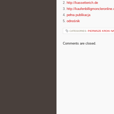
2.
http://kassetterich.de
3.
http://kaufenbilligmoncleronline
4.
pełna publikacja
5.
odnośnik
CATEGORIES:
PIERWSZE KROKI NA
Comments are closed.