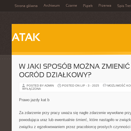
Archiwum
Czarne
Przerwa
Strona główna
Piątek
Spis Tre
ATAK
W JAKI SPOSÓB MOŻNA ZMIENI
OGRÓD DZIAŁKOWY?
POSTED BY ADMIN
POSTED ON LIP - 3 - 2025
MOŻLIWOŚĆ K
WYŁĄCZONA
Prawo jazdy kat b
Za zdarzenie przy pracy uważa się nagłe zdarzenie wywołane pr
powodująca uraz lub ewentualnie śmierć, które nastąpiło w związ
związku z egzekwowaniem przez pracobiorcę prostych czynności 