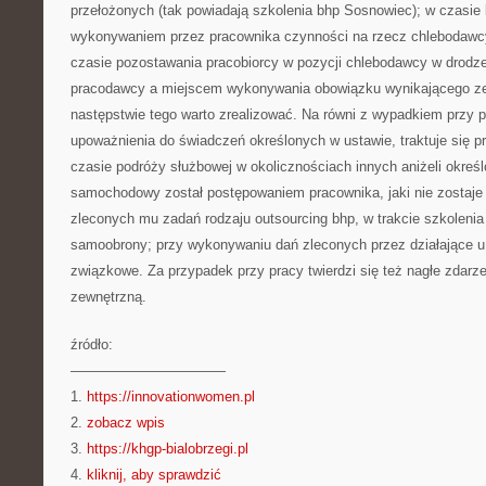
przełożonych (tak powiadają szkolenia bhp Sosnowiec); w czasie 
wykonywaniem przez pracownika czynności na rzecz chlebodawcy
czasie pozostawania pracobiorcy w pozycji chlebodawcy w drodz
pracodawcy a miejscem wykonywania obowiązku wynikającego ze
następstwie tego warto zrealizować. Na równi z wypadkiem przy p
upoważnienia do świadczeń określonych w ustawie, traktuje się p
czasie podróży służbowej w okolicznościach innych aniżeli okreś
samochodowy został postępowaniem pracownika, jaki nie zostaj
zleconych mu zadań rodzaju outsourcing bhp, w trakcie szkoleni
samoobrony; przy wykonywaniu dań zleconych przez działające u
związkowe. Za przypadek przy pracy twierdzi się też nagłe zdar
zewnętrzną.
źródło:
———————————
1.
https://innovationwomen.pl
2.
zobacz wpis
3.
https://khgp-bialobrzegi.pl
4.
kliknij, aby sprawdzić