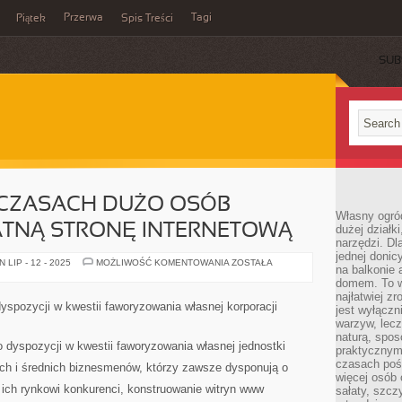
Przerwa
Tagi
Piątek
Spis Treści
SUB
 CZASACH DUŻO OSÓB
Własny ogró
TNĄ STRONĘ INTERNETOWĄ
dużej działki
narzędzi. Dl
jednej donic
W
LIP - 12 - 2025
MOŻLIWOŚĆ KOMENTOWANIA
ZOSTAŁA
na balkonie 
DZISIEJSZYCH
CZASACH
domem. To w
DUŻO
najłatwiej z
OSÓB
dyspozycji w kwestii faworyzowania własnej korporacji
jest wyłącz
ZAKŁADA
PRYWATNĄ
warzyw, lecz
STRONĘ
naturą, spos
INTERNETOWĄ
o dyspozycji w kwestii faworyzowania własnej jednostki
praktycznym 
czasach poś
ch i średnich biznesmenów, którzy zawsze dysponują o
więcej osób 
 ich rynkowi konkurenci, konstruowanie witryn www
sałaty, szcz