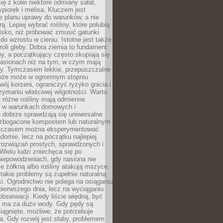
ię z kolei niektóre odmiany sałat,
ypiorek i melisa. Kluczem jest
e planu uprawy do warunków, a nie
ą. Lepiej wybrać rośliny, które polubią
isko, niż próbować zmusić gatunki
 do wzrostu w cieniu. Istotne jest także
roli gleby. Dobra ziemia to fundament
y, a początkujący często skupiają się
nasionach niż na tym, w czym mają
ny. Tymczasem lekkie, przepuszczalne
łoże może w ogromnym stopniu
wój korzeni, ograniczyć ryzyko gnicia i
ymaniu właściwej wilgotności. Warto
 różne rośliny mają odmienne
le w warunkach domowych i
 dobrze sprawdzają się uniwersalne
zbogacone kompostem lub naturalnym
 czasem można eksperymentować
adomie, lecz na początku najlepiej
rozwiązań prostych, sprawdzonych i
ielu ludzi zniechęca się po
niepowodzeniach, gdy nasiona nie
cie żółkną albo rośliny atakują mszyce.
akie problemy są zupełnie naturalną
i. Ogrodnictwo nie polega na osiąganiu
 pierwszego dnia, lecz na wyciąganiu
bserwacji. Kiedy liście więdną, być
a ma za dużo wody. Gdy pędy są
ciągnięte, możliwe, że potrzebuje
ła. Gdy rozwój jest słaby, problemem