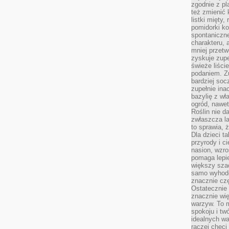
zgodnie z pl
też zmienić 
listki mięty,
pomidorki ko
spontaniczne
charakteru, 
mniej przet
zyskuje zupe
świeże liście
podaniem. Zu
bardziej so
zupełnie ina
bazylię z wł
ogród, nawet
Roślin nie d
zwłaszcza la
to sprawia,
Dla dzieci ta
przyrody i c
nasion, wzr
pomaga lepie
większy szac
samo wyhodo
znacznie czę
Ostatecznie
znacznie wi
warzyw. To m
spokoju i tw
idealnych w
raczej chęci