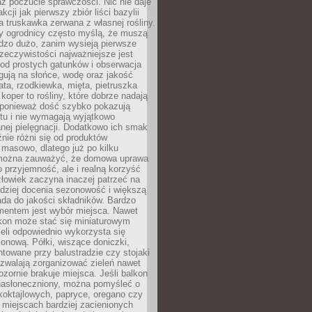
az poczucie sprawczości. Nic nie daje
akcji jak pierwszy zbiór liści bazylii
a truskawka zerwana z własnej rośliny.
y ogrodnicy często myślą, że muszą
dzo dużo, zanim wysieją pierwsze
zeczywistości najważniejsze jest
od prostych gatunków i obserwacja
agują na słońce, wodę oraz jakość
ata, rzodkiewka, mięta, pietruszka
koper to rośliny, które dobrze nadają
, ponieważ dość szybko pokazują
tu i nie wymagają wyjątkowo
nej pielęgnacji. Dodatkowo ich smak
nie różni się od produktów
masowo, dlatego już po kilku
można zauważyć, że domowa uprawa
ko przyjemność, ale i realną korzyść
złowiek zaczyna inaczej patrzeć na
rdziej docenia sezonowość i większą
da do jakości składników. Bardzo
entem jest wybór miejsca. Nawet
lkon może stać się miniaturowym
eli odpowiednio wykorzysta się
ionową. Półki, wiszące doniczki,
towane przy balustradzie czy stojaki
ozwalają zorganizować zieleń nawet
ozornie brakuje miejsca. Jeśli balkon
 nasłoneczniony, można pomyśleć o
koktajlowych, papryce, oregano czy
miejscach bardziej zacienionych