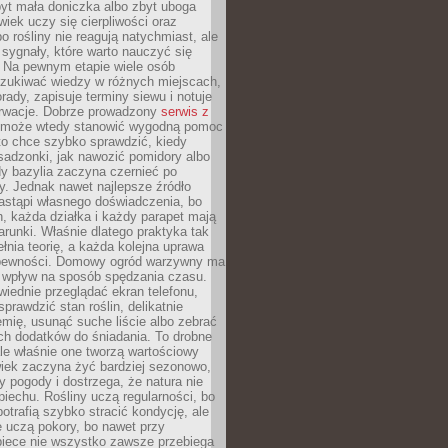
yt mała doniczka albo zbyt uboga
wiek uczy się cierpliwości oraz
o rośliny nie reagują natychmiast, ale
sygnały, które warto nauczyć się
 Na pewnym etapie wiele osób
zukiwać wiedzy w różnych miejscach,
rady, zapisuje terminy siewu i notuje
rwacje. Dobrze prowadzony
serwis z
może wtedy stanowić wygodną pomoc
to chce szybko sprawdzić, kiedy
sadzonki, jak nawozić pomidory albo
dy bazylia zaczyna czernieć po
y. Jednak nawet najlepsze źródło
astąpi własnego doświadczenia, bo
, każda działka i każdy parapet mają
arunki. Właśnie dlatego praktyka tak
łnia teorię, a każda kolejna uprawa
 pewności. Domowy ogród warzywny ma
 wpływ na sposób spędzania czasu.
iednie przeglądać ekran telefonu,
prawdzić stan roślin, delikatnie
emię, usunąć suche liście albo zebrać
ch dodatków do śniadania. To drobne
le właśnie one tworzą wartościowy
wiek zaczyna żyć bardziej sezonowo,
y pogody i dostrzega, że natura nie
piechu. Rośliny uczą regularności, bo
otrafią szybko stracić kondycję, ale
 uczą pokory, bo nawet przy
piece nie wszystko zawsze przebiega