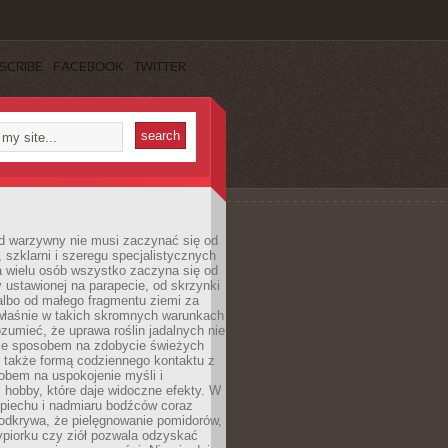
SCRIBE
FACEBOOK
TWITTER
d warzywny nie musi zaczynać się od
, szklarni i szeregu specjalistycznych
a wielu osób wszystko zaczyna się od
y ustawionej na parapecie, od skrzynki
albo od małego fragmentu ziemi za
łaśnie w takich skromnych warunkach
rozumieć, że uprawa roślin jadalnych nie
nie sposobem na zdobycie świeżych
 także formą codziennego kontaktu z
obem na uspokojenie myśli i
hobby, które daje widoczne efekty. W
piechu i nadmiaru bodźców coraz
odkrywa, że pielęgnowanie pomidorów,
ypiorku czy ziół pozwala odzyskać