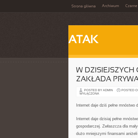
Archiwum
Czarne
Strona główna
ATAK
W DZISIEJSZYCH
ZAKŁADA PRYWA
POSTED BY ADMIN
POSTED ON 
WYŁĄCZONA
Internet daje dziś pełne mnóstwo 
Internet daje dzisiaj pełne mnóstw
gospodarczej. Zwłaszcza dla mały
dużo mniejszymi finansami aniżeli