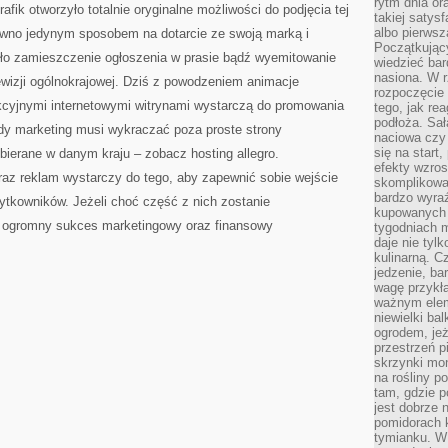
rytm dnia or
afik otworzyło totalnie oryginalne możliwości do podjęcia tej
takiej satysf
albo pierwsz
dawno jedynym sposobem na dotarcie ze swoją marką i
Początkując
ło zamieszczenie ogłoszenia w prasie bądź wyemitowanie
wiedzieć bar
nasiona. W r
lewizji ogólnokrajowej. Dziś z powodzeniem animacje
rozpoczęcie 
kcyjnymi internetowymi witrynami wystarczą do promowania
tego, jak re
podłoża. Sał
edy marketing musi wykraczać poza proste strony
naciowa czy 
się na start
ybierane w danym kraju – zobacz hosting allegro.
efekty wzros
raz reklam wystarczy do tego, aby zapewnić sobie wejście
skomplikowa
bardzo wyraź
żytkowników. Jeżeli choć część z nich zostanie
kupowanych 
m ogromny sukces marketingowy oraz finansowy
tygodniach 
daje nie tyl
kulinarną. C
jedzenie, ba
wagę przykła
ważnym elem
niewielki ba
ogrodem, jeż
przestrzeń p
skrzynki mon
na rośliny p
tam, gdzie p
jest dobrze
pomidorach 
tymianku. W 