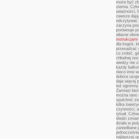
może być zb
ziemia. Czło
uważności, b
zawsze dają 
odczytywać.
zaczyna pos
porównuje po
własne obse
instrukcjami
dla kogoś, k
przesadzać 
co zrobić, g
chłodnej noc
wiedzy nie z
każdy balkon
nieco inne w
dobrze uzupe
daje więcej
też ogromny
Zamiast bezw
można rano s
spulchnić zi
kilka świeży
czynności, a
rytuał. Czło
śledzi zmian
działa w poś
zaniedbane p
jednocześnie
najlepszej o