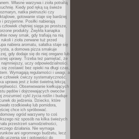
anem. Własne warzywa i zioła potrafią
kuchnię. Kiedy pod ręką są świeże
 rozmaryn, natka pietruszki czy
ktajlowe, gotowanie staje się bardziej
 i przyjemne. Posiłki nabierają
a człowiek chętniej sięga po prostsze,
worzone produkty. Zwykła kanapka
łnie nowy smak, gdy trafiają na nią
 rukoli i zioła zerwane tuż przed
pa nabiera aromatu, sałatka staje się
czysta, a domowa pizza smakuje
czej, gdy dodaje się do niej oregano lub
asnej uprawy. Trzeba też pamiętać, że
 najmniejszy, uczy odpowiedzialności.
a się zostawić bez opieki na długi czas,
tem. Wymagają regularności i uwagi, a
 że człowiek ćwiczy systematyczność.
ka uprawa jest z kolei świetną lekcją
ierpliwości. Obserwowanie kiełkujących
ostu pędów i dojrzewających owoców
j zrozumieć cykl życia roślin i buduje
unek do jedzenia. Dziecko, które
wało rzodkiewkę lub pomidora,
ściej chce ich spróbować.
 domowy ogród warzywny to coś
ększego niż sposób na kilka świeżych
ała przestrzeń samodzielności,
órczego działania. Nie wymaga
arunków ani ogromnego budżetu, lecz
 do uczenia się i gotowości do