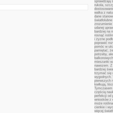
sprawdzają s
rukola, szcz
dostosowani
walka z natur
dane stanow
światłolubne
zrozumienie 
udanej upraw
bardziej na 
rosnąć rośli
i żyzne pod
poprawić roz
pomóc w utrz
pamiętać, że
potrzeby, a
balkonowych
mieszanki w
nawozem. Z
bardziej świ
trzymać się 
wygodnych. W
pierwszych 
kiełkują, liś
Tymczasem t
częścią nauk
perfekcji od
wniosków z o
może roślin
cienkie i wy
więcej świat