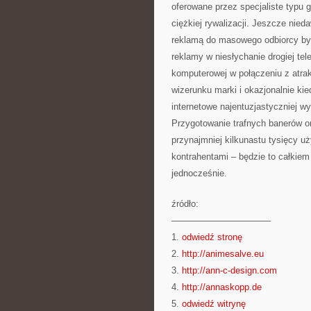
oferowane przez specjaliste typu gr
ciężkiej rywalizacji. Jeszcze nie
reklamą do masowego odbiorcy by
reklamy w niesłychanie drogiej te
komputerowej w połączeniu z atra
wizerunku marki i okazjonalnie ki
internetowe najentuzjastyczniej w
Przygotowanie trafnych banerów o
przynajmniej kilkunastu tysięcy u
kontrahentami – będzie to całkie
jednocześnie.
źródło:
———————————
1.
odwiedź stronę
2.
http://animesalve.eu
3.
http://ann-c-design.com
4.
http://annaskopp.de
5.
odwiedź witrynę