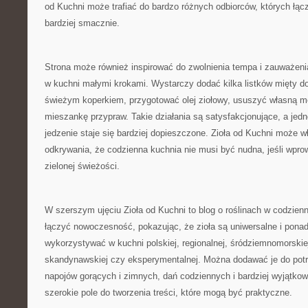
od Kuchni może trafiać do bardzo różnych odbiorców, których łąc
bardziej smacznie.
Strona może również inspirować do zwolnienia tempa i zauważeni
w kuchni małymi krokami. Wystarczy dodać kilka listków mięty d
świeżym koperkiem, przygotować olej ziołowy, ususzyć własną m
mieszankę przypraw. Takie działania są satysfakcjonujące, a jedn
jedzenie staje się bardziej dopieszczone. Zioła od Kuchni może w
odkrywania, że codzienna kuchnia nie musi być nudna, jeśli wprow
zielonej świeżości.
W szerszym ujęciu Zioła od Kuchni to blog o roślinach w codzie
łączyć nowoczesność, pokazując, że zioła są uniwersalne i pon
wykorzystywać w kuchni polskiej, regionalnej, śródziemnomorskiej
skandynawskiej czy eksperymentalnej. Można dodawać je do potra
napojów gorących i zimnych, dań codziennych i bardziej wyjątkow
szerokie pole do tworzenia treści, które mogą być praktyczne.