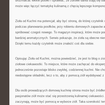
urozmaicać lekkie posiłki i sprawiać, że zdrowe dania stają się b
może więc łączyć tematykę kulinarną z chęcią lepszego kompono
Zioła od Kuchni ma potencjał, aby być stroną, do której czytelni
podczas planowania posiłków, przy robieniu domowych zapasów a
spróbować czegoś nowego. To magazyn inspiracji, które może p
bardziej aromatycznych. Serwis pokazuje, że zioła są obecne ni
Dzięki temu każdy czytelnik może znaleźć coś dla siebie.
Opisując Zioła od Kuchni, można powiedzieć, że jest to blog o zio
ziołowe ciekawostki. To miejsce, które może zachęcać do eksper
jednocześnie pozostaje blisko zwykłej, codziennej kuchni. Nie chod
niedostępne składniki, lecz o to, aby z pomocą ziół wydobywać z 
Dla osób prowadzących domową kuchnię strona może być źródłe
pasjonatów ziół może stać się przestrzenią kulinarnej ciekawości.
zaczynają, może być pomocą w wyborze ziół. Taka szerokość tem