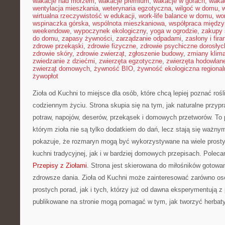
wakacje nad morzem
,
wakacje premium
,
wakacje w górach
,
waka
wentylacja mieszkania
,
weterynaria egzotyczna
,
wilgoć w domu
,
w
wirtualna rzeczywistość w edukacji
,
work-life balance w domu
,
wo
wspinaczka górska
,
wspólnota mieszkaniowa
,
współpraca międz
weekendowe
,
wypoczynek ekologiczny
,
yoga w ogrodzie
,
zakupy 
do domu
,
zapasy żywności
,
zarządzanie odpadami
,
zasłony i fira
zdrowe przekąski
,
zdrowie fizyczne
,
zdrowie psychiczne dorosłyc
zdrowie skóry
,
zdrowie zwierząt
,
zgłoszenie budowy
,
zmiany klim
zwiedzanie z dziećmi
,
zwierzęta egzotyczne
,
zwierzęta hodowlan
zwierząt domowych
,
żywność BIO
,
żywność ekologiczna regional
żywopłot
Zioła od Kuchni to miejsce dla osób, które chcą lepiej poznać ro
codziennym życiu. Strona skupia się na tym, jak naturalne przy
potraw, napojów, deserów, przekąsek i domowych przetworów. To 
którym zioła nie są tylko dodatkiem do dań, lecz stają się ważny
pokazuje, że rozmaryn mogą być wykorzystywane na wiele prost
kuchni tradycyjnej, jak i w bardziej domowych przepisach. Polec
Przepisy z Ziołami
. Strona jest skierowana do miłośników gotowa
zdrowsze dania. Zioła od Kuchni może zainteresować zarówno oso
prostych porad, jak i tych, którzy już od dawna eksperymentują z
publikowane na stronie mogą pomagać w tym, jak tworzyć herbaty