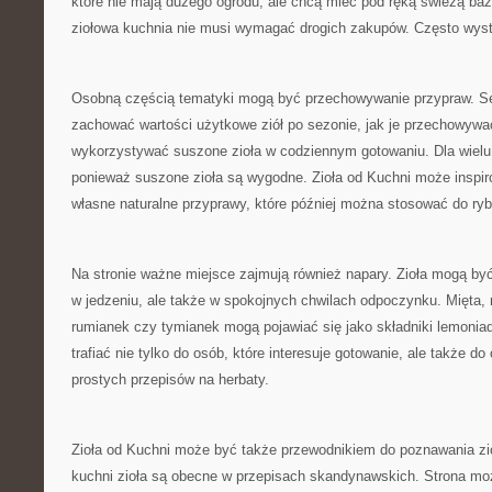
które nie mają dużego ogrodu, ale chcą mieć pod ręką świeżą baz
ziołowa kuchnia nie musi wymagać drogich zakupów. Często wyst
Osobną częścią tematyki mogą być przechowywanie przypraw. Se
zachować wartości użytkowe ziół po sezonie, jak je przechowywać
wykorzystywać suszone zioła w codziennym gotowaniu. Dla wielu
ponieważ suszone zioła są wygodne. Zioła od Kuchni może inspir
własne naturalne przyprawy, które później można stosować do ryb
Na stronie ważne miejsce zajmują również napary. Zioła mogą by
w jedzeniu, ale także w spokojnych chwilach odpoczynku. Mięta, 
rumianek czy tymianek mogą pojawiać się jako składniki lemonia
trafiać nie tylko do osób, które interesuje gotowanie, ale także 
prostych przepisów na herbaty.
Zioła od Kuchni może być także przewodnikiem do poznawania zió
kuchni zioła są obecne w przepisach skandynawskich. Strona mo