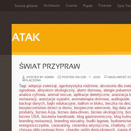
Archiwum
Czarne
Przerwa
Strona główna
Piątek
Spis Tre
ATAK
ŚWIAT PRZYPRAW
POSTED BY ADMIN
POSTED ON CZE - 7 - 2026
MOŻLIWOŚĆ K
WYŁĄCZONA
Tagi:
adopcje zwierząt
,
agroturystyka rodzinne
,
akcesoria dla zw
ogrodowe
,
aktywizm ekologiczny
,
alarm domowy
,
alergie pokarm
analiza cyfrowa
,
animal rescue
,
aplikacje dietetyczne
,
aranżacja 
restauracji
,
aranżacje sypialni
,
aromaterapia domowa
,
audioguide
backup danych
,
bajki edukacyjne
,
balkon w bloku
,
beczka na de
bezpieczeństwo dzieci w domu
,
bezpieczne wiercenie
,
big data an
produkty
,
biznes Azja
,
biznes data-driven
,
biznes ekologiczny
,
bi
biznes USA
,
bizuteria handmade
,
blog gastronomiczny
,
blog kulin
branding restauracji
,
branding wizualny
,
budki lęgowe
,
budownictw
energooszczędne
,
caravaning
,
ceramika artystyczna
,
chatboty
,
ch
chmura obliczeniowa firmy
,
choroby roślin doniczkowych
,
ciasta 