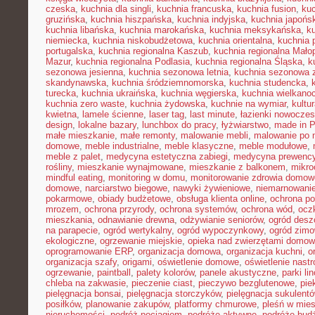
czeska
,
kuchnia dla singli
,
kuchnia francuska
,
kuchnia fusion
,
kuc
gruzińska
,
kuchnia hiszpańska
,
kuchnia indyjska
,
kuchnia japońs
kuchnia libańska
,
kuchnia marokańska
,
kuchnia meksykańska
,
k
niemiecka
,
kuchnia niskobudżetowa
,
kuchnia orientalna
,
kuchnia 
portugalska
,
kuchnia regionalna Kaszub
,
kuchnia regionalna Małop
Mazur
,
kuchnia regionalna Podlasia
,
kuchnia regionalna Śląska
,
k
sezonowa jesienna
,
kuchnia sezonowa letnia
,
kuchnia sezonowa 
skandynawska
,
kuchnia śródziemnomorska
,
kuchnia studencka
,
turecka
,
kuchnia ukraińska
,
kuchnia węgierska
,
kuchnia wielkano
kuchnia zero waste
,
kuchnia żydowska
,
kuchnie na wymiar
,
kultu
kwietna
,
lamele ścienne
,
laser tag
,
last minute
,
łazienki nowocze
design
,
lokalne bazary
,
lunchbox do pracy
,
łyżwiarstwo
,
made in P
małe mieszkanie
,
małe remonty
,
malowanie mebli
,
malowanie po 
domowe
,
meble industrialne
,
meble klasyczne
,
meble modułowe
,
meble z palet
,
medycyna estetyczna zabiegi
,
medycyna prewency
rośliny
,
mieszkanie wynajmowane
,
mieszkanie z balkonem
,
mikro
mindful eating
,
monitoring w domu
,
monitorowanie zdrowia domow
domowe
,
narciarstwo biegowe
,
nawyki żywieniowe
,
niemarnowanie
pokarmowe
,
obiady budżetowe
,
obsługa klienta online
,
ochrona po
mrozem
,
ochrona przyrody
,
ochrona systemów
,
ochrona wód
,
ocz
mieszkania
,
odnawianie drewna
,
odżywianie seniorów
,
ogród des
na parapecie
,
ogród wertykalny
,
ogród wypoczynkowy
,
ogród zim
ekologiczne
,
ogrzewanie miejskie
,
opieka nad zwierzętami domo
oprogramowanie ERP
,
organizacja domowa
,
organizacja kuchni
,
o
organizacja szafy
,
origami
,
oświetlenie domowe
,
oświetlenie nast
ogrzewanie
,
paintball
,
palety kolorów
,
panele akustyczne
,
parki li
chleba na zakwasie
,
pieczenie ciast
,
pieczywo bezglutenowe
,
pie
pielęgnacja bonsai
,
pielęgnacja storczyków
,
pielęgnacja sukulent
posiłków
,
planowanie zakupów
,
platformy chmurowe
,
pleśń w mie
nieruchomości
,
podróż pociągiem
,
podróże aktywne
,
podróże bud