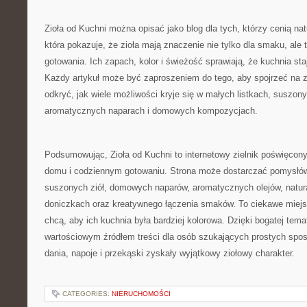
Zioła od Kuchni można opisać jako blog dla tych, którzy cenią nat
która pokazuje, że zioła mają znaczenie nie tylko dla smaku, ale 
gotowania. Ich zapach, kolor i świeżość sprawiają, że kuchnia sta
Każdy artykuł może być zaproszeniem do tego, aby spojrzeć na zw
odkryć, jak wiele możliwości kryje się w małych listkach, suszon
aromatycznych naparach i domowych kompozycjach.
Podsumowując, Zioła od Kuchni to internetowy zielnik poświęcony
domu i codziennym gotowaniu. Strona może dostarczać pomysłó
suszonych ziół, domowych naparów, aromatycznych olejów, natur
doniczkach oraz kreatywnego łączenia smaków. To ciekawe miejsc
chcą, aby ich kuchnia była bardziej kolorowa. Dzięki bogatej tem
wartościowym źródłem treści dla osób szukających prostych spo
dania, napoje i przekąski zyskały wyjątkowy ziołowy charakter.
CATEGORIES:
NIERUCHOMOŚCI