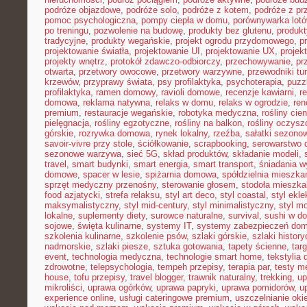
podróże objazdowe
,
podróże solo
,
podróże z kotem
,
podróże z pr
pomoc psychologiczna
,
pompy ciepła w domu
,
porównywarka lot
po treningu
,
pozwolenie na budowę
,
produkty bez glutenu
,
produkt
tradycyjne
,
produkty wegańskie
,
projekt ogrodu przydomowego
,
p
projektowanie światła
,
projektowanie UI
,
projektowanie UX
,
proje
projekty wnętrz
,
protokół zdawczo-odbiorczy
,
przechowywanie
,
pr
otwarta
,
przetwory owocowe
,
przetwory warzywne
,
przewodniki tu
krzewów
,
przyprawy świata
,
psy profilaktyka
,
psychoterapia
,
puzz
profilaktyka
,
ramen domowy
,
ravioli domowe
,
recenzje kawiarni
,
r
domowa
,
reklama natywna
,
relaks w domu
,
relaks w ogrodzie
,
ren
premium
,
restauracje wegańskie
,
robotyka medyczna
,
rośliny cie
pielęgnacja
,
rośliny egzotyczne
,
rośliny na balkon
,
rośliny oczysz
górskie
,
rozrywka domowa
,
rynek lokalny
,
rzeźba
,
sałatki sezono
savoir-vivre przy stole
,
ściółkowanie
,
scrapbooking
,
serowarstwo
sezonowe warzywa
,
sieć 5G
,
skład produktów
,
składanie modeli
,
travel
,
smart budynki
,
smart energia
,
smart transport
,
śniadania 
domowe
,
spacer w lesie
,
spiżarnia domowa
,
spółdzielnia mieszka
sprzęt medyczny przenośny
,
sterowanie głosem
,
stodoła mieszka
food azjatycki
,
strefa relaksu
,
styl art deco
,
styl coastal
,
styl ekl
maksymalistyczny
,
styl mid-century
,
styl minimalistyczny
,
styl m
lokalne
,
suplementy diety
,
surowce naturalne
,
survival
,
sushi w d
sojowe
,
święta kulinarne
,
systemy IT
,
systemy zabezpieczeń do
szkolenia kulinarne
,
szkolenie psów
,
szlaki górskie
,
szlaki histor
nadmorskie
,
szlaki piesze
,
sztuka gotowania
,
tapety ścienne
,
tar
event
,
technologia medyczna
,
technologie smart home
,
tekstylia
zdrowotne
,
telepsychologia
,
tempeh przepisy
,
terapia par
,
testy 
house
,
tofu przepisy
,
travel blogger
,
trawnik naturalny
,
trekking
,
up
mikroliści
,
uprawa ogórków
,
uprawa papryki
,
uprawa pomidorów
,
u
experience online
,
usługi cateringowe premium
,
uszczelnianie oki