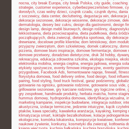
nocna
,
city break Europa
,
city break Polska
,
city guide
,
coaching 
strategie
,
customer experience
,
cyberbezpieczeństwo firmowe
,
cy
dorosłych
,
czas wolny dzieci
,
czujnik czadu
,
czujnik dymu
,
dania
z soczewicy
,
data center
,
decluttering
,
degustacja win
,
dekoracje 
dekoracje sezonowe
,
dekoracje wiosenne
,
dekoracje zimowe
,
dek
dermatologia
,
desery bez cukru
,
design dla gastronomii
,
design f
design lamp
,
design mebli biurowych
,
design roślinny
,
diagnostyka
lekkostrawna
,
dieta przeciwzapalna
,
dieta pudełkowa
,
dieta śródz
początkujących
,
dieta zwierząt
,
dietetyka sportowa
,
diy dekoracj
drewniane
,
docelowe profile klientów
,
dom letniskowy
,
dom moduł
przyjazny zwierzętom
,
dom szkieletowy
,
domek całoroczny
,
domow
pizzeria
,
domowe biuro inspiracje
,
domowe fermentacje
,
domowe 
domowe przetwory
,
doradztwo dietetyczne
,
druk 3d hobby
,
dywany
rekreacyjna
,
edukacja zdrowotna szkolna
,
ekologia miejska
,
ekolo
elektronika mobilna
,
energia cieplna
,
energia jądrowa
,
energia sol
etykiety spożywcze
,
eventy firmowe integracyjne
,
eventy gastron
przygodowe
,
Facebook Ads
,
fermentowane napoje
,
firewall
,
fitne
florystyka domowa
,
food delivery online
,
food design
,
food influen
pairing
,
food styling
,
food truck festival
,
garaż podziemny
,
globali
gotowanie na ognisku
,
gotowanie rodzinne
,
gotowanie sous vide
,
grillowanie sezonowe
,
gry karciane rodzinne
,
gry logiczne online
,
gry zespołowe
,
handmade produkty
,
herbata matcha
,
home stagin
hummus domowy
,
hydroponika domowa
,
identyfikacja wizualna
,
i
marketing kampanie
,
inspekcje budowlane
,
integracja outdoor
,
int
akustyczna
,
izolacje termiczne
,
jedzenie intuicyjne
,
kącik czyteln
ptaków
,
kawa specialty
,
kawalerka aranżacja
,
kayaking
,
kemping 
klimatyzacja smart
,
koktajle bezalkoholowe
,
kolacje jednogarnko
ekologiczne
,
komórka lokatorska
,
kompozycje kwiatowe
,
konferen
naukowe żywienie
,
konkursy
,
kosmetyki dla zwierząt
,
kotłownia 
księga wieczysta
,
kuchnia bałkańska
,
kuchnia brazylijska
,
kuchn