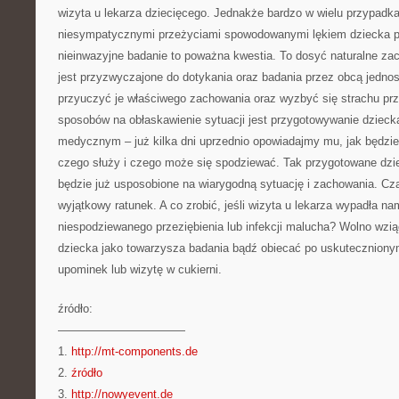
wizyta u lekarza dziecięcego. Jednakże bardzo w wielu przypadka
niesympatycznymi przeżyciami spowodowanymi lękiem dziecka p
nieinwazyjne badanie to poważna kwestia. To dosyć naturalne zac
jest przyzwyczajone do dotykania oraz badania przez obcą jedno
przyuczyć je właściwego zachowania oraz wyzbyć się strachu prz
sposobów na obłaskawienie sytuacji jest przygotowywanie dzieck
medycznym – już kilka dni uprzednio opowiadajmy mu, jak będzie
czego służy i czego może się spodziewać. Tak przygotowane dzie
będzie już usposobione na wiarygodną sytuację i zachowania. Cz
wyjątkowy ratunek. A co zrobić, jeśli wizyta u lekarza wypadła n
niespodziewanego przeziębienia lub infekcji malucha? Wolno wzi
dziecka jako towarzysza badania bądź obiecać po uskutecznionym
upominek lub wizytę w cukierni.
źródło:
———————————
1.
http://mt-components.de
2.
źródło
3.
http://nowyevent.de