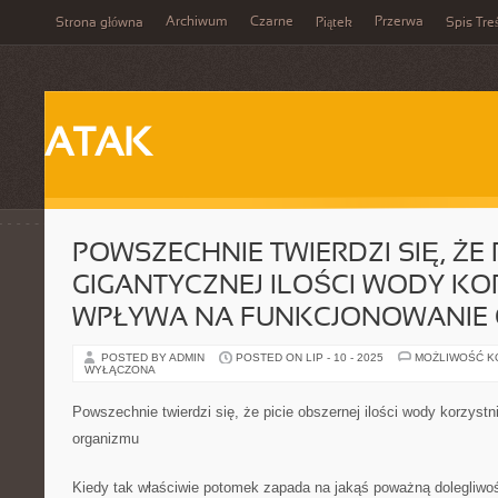
Archiwum
Czarne
Przerwa
Strona główna
Piątek
Spis Tre
ATAK
POWSZECHNIE TWIERDZI SIĘ, ŻE P
GIGANTYCZNEJ ILOŚCI WODY KO
WPŁYWA NA FUNKCJONOWANIE
POSTED BY ADMIN
POSTED ON LIP - 10 - 2025
MOŻLIWOŚĆ 
WYŁĄCZONA
Powszechnie twierdzi się, że picie obszernej ilości wody korzyst
organizmu
Kiedy tak właściwie potomek zapada na jakąś poważną dolegliw