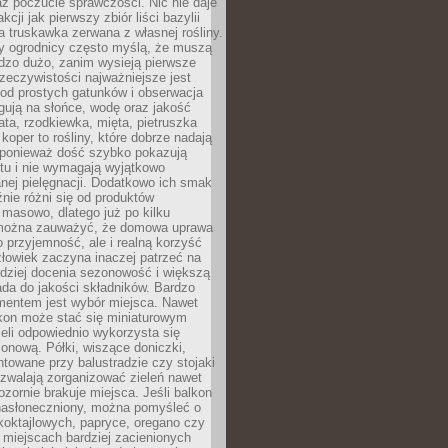
az poczucie sprawczości. Nic nie daje
akcji jak pierwszy zbiór liści bazylii
a truskawka zerwana z własnej rośliny.
y ogrodnicy często myślą, że muszą
dzo dużo, zanim wysieją pierwsze
zeczywistości najważniejsze jest
od prostych gatunków i obserwacja
agują na słońce, wodę oraz jakość
ata, rzodkiewka, mięta, pietruszka
koper to rośliny, które dobrze nadają
, ponieważ dość szybko pokazują
tu i nie wymagają wyjątkowo
nej pielęgnacji. Dodatkowo ich smak
nie różni się od produktów
masowo, dlatego już po kilku
można zauważyć, że domowa uprawa
ko przyjemność, ale i realną korzyść
złowiek zaczyna inaczej patrzeć na
rdziej docenia sezonowość i większą
da do jakości składników. Bardzo
entem jest wybór miejsca. Nawet
lkon może stać się miniaturowym
eli odpowiednio wykorzysta się
ionową. Półki, wiszące doniczki,
towane przy balustradzie czy stojaki
ozwalają zorganizować zieleń nawet
ozornie brakuje miejsca. Jeśli balkon
 nasłoneczniony, można pomyśleć o
koktajlowych, papryce, oregano czy
miejscach bardziej zacienionych