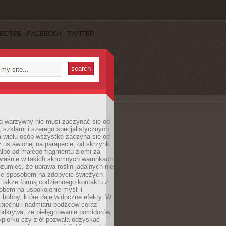
SCRIBE
FACEBOOK
TWITTER
d warzywny nie musi zaczynać się od
, szklarni i szeregu specjalistycznych
a wielu osób wszystko zaczyna się od
y ustawionej na parapecie, od skrzynki
albo od małego fragmentu ziemi za
łaśnie w takich skromnych warunkach
rozumieć, że uprawa roślin jadalnych nie
nie sposobem na zdobycie świeżych
 także formą codziennego kontaktu z
obem na uspokojenie myśli i
hobby, które daje widoczne efekty. W
piechu i nadmiaru bodźców coraz
odkrywa, że pielęgnowanie pomidorów,
ypiorku czy ziół pozwala odzyskać