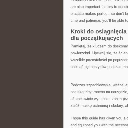
are also important factors to con
⁣practice makes perfect, so don’t‍ be
time and patience, you’ll be able ​t
Kroki ‌do osiągnięcia 
dla początkujących
Pamiętaj, że kluczem⁢ do doskonał
powierzchni. Upewnij się, że ścian
wszelkie pozostałości⁤ po poprzednic
uniknąć pęcherzyków podczas ma
Podczas szpachlowania, ważne jest
naciskaj ⁣zbyt mocno na narzędzie,
aż całkowicie‌ wyschnie, zanim przy
załóż⁤ maskę ochronną i ⁣okulary, 
I hope this guide has given you a c
and ​equipped you ‍with the ‍necess