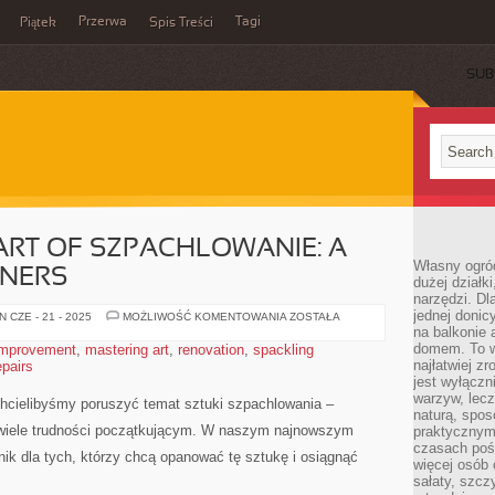
Przerwa
Tagi
Piątek
Spis Treści
SUB
ART OF SZPACHLOWANIE: A
Własny ogró
NNERS
dużej działki
narzędzi. Dl
jednej donic
MASTERING
 CZE - 21 - 2025
MOŻLIWOŚĆ KOMENTOWANIA
ZOSTAŁA
THE
na balkonie 
ART
domem. To w
mprovement
,
mastering art
,
renovation
,
spackling
OF
najłatwiej z
epairs
SZPACHLOWANIE:
A
jest wyłącz
GUIDE
warzyw, lecz
FOR
 ‍chcielibyśmy​ poruszyć temat sztuki szpachlowania –
BEGINNERS
naturą, spos
ć wiele trudności początkującym. ⁢W‌ naszym najnowszym
praktycznym 
czasach poś
k dla tych, którzy‍ chcą opanować‌ tę sztukę i osiągnąć
więcej osób 
sałaty, szcz