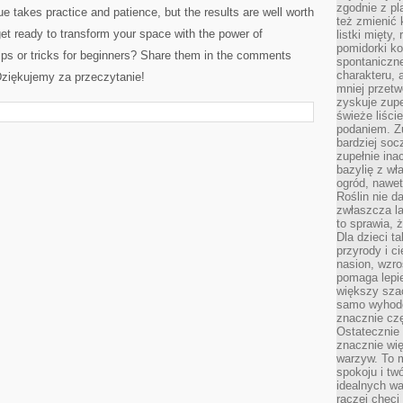
zgodnie z pl
 ⁣takes practice ‌and patience, but the results are well worth⁣
też zmienić 
 get​ ready to transform your ⁤space with⁣ the‌ power ⁢of
listki mięty,
pomidorki ko
ps or tricks for beginners? Share ⁣them in the⁤ comments
spontaniczne
charakteru, 
ziękujemy za przeczytanie!
mniej przet
zyskuje zupe
świeże liście
podaniem. Zu
bardziej so
zupełnie ina
bazylię z wł
ogród, nawet
Roślin nie d
zwłaszcza la
to sprawia,
Dla dzieci ta
przyrody i c
nasion, wzr
pomaga lepie
większy szac
samo wyhodo
znacznie czę
Ostatecznie
znacznie wi
warzyw. To m
spokoju i tw
idealnych w
raczej chęci