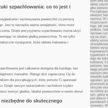
rytm dnia or
takiej satysf
ki szpachlowania: co ‍to jest i
albo pierwsz
Początkując
wiedzieć bar
nasiona. W r
 wygładzania i wyrównywania powierzchni za pomocą
rozpoczęcie 
go. Jest to‌ niezwykle ważna umiejętność, ⁣która może
tego, jak re
podłoża. Sał
zenia. Dzięki‍ precyzyjnemu szpachlowaniu⁢ można ukryć
naciowa czy 
niając im idealnie gładką‌ powierzchnię.⁢ To ‌nie ⁣tylko
się na start
efekty wzros
praktyczne rozwiązanie, które ułatwia malowanie i
skomplikowa
bardzo wyraź
kupowanych 
tygodniach 
daje nie tyl
kulinarną. C
jedzenie, ba
pachlowania jest⁤ całkowicie dostępna‍ dla każdego, bez
wagę przykła
ważnym elem
ejętności manualne. Dlatego dziś zapraszamy Cię​ do
niewielki ba
kiem dla początkujących,‌ który⁤ pomoże​ Ci ‍opanować
ogrodem, jeż
przestrzeń p
oku. Dzięki naszym wskazówkom i technikom szybko
skrzynki mon
na rośliny p
niesz tworzyć⁢ gładkie, idealne powierzchnie w‌ swoim⁤ domu!
tam, gdzie p
jest dobrze
y niezbędne do skutecznego⁢
pomidorach 
tymianku. W 