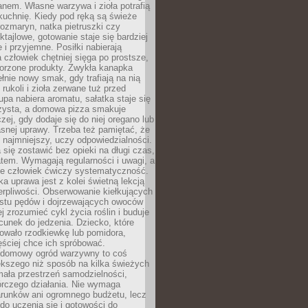
anem. Własne warzywa i zioła potrafią
kuchnię. Kiedy pod ręką są świeże
 rozmaryn, natka pietruszki czy
ktajlowe, gotowanie staje się bardziej
 i przyjemne. Posiłki nabierają
a człowiek chętniej sięga po prostsze,
worzone produkty. Zwykła kanapka
łnie nowy smak, gdy trafiają na nią
 rukoli i zioła zerwane tuż przed
pa nabiera aromatu, sałatka staje się
czysta, a domowa pizza smakuje
czej, gdy dodaje się do niej oregano lub
asnej uprawy. Trzeba też pamiętać, że
 najmniejszy, uczy odpowiedzialności.
a się zostawić bez opieki na długi czas,
tem. Wymagają regularności i uwagi, a
 że człowiek ćwiczy systematyczność.
ka uprawa jest z kolei świetną lekcją
ierpliwości. Obserwowanie kiełkujących
ostu pędów i dojrzewających owoców
j zrozumieć cykl życia roślin i buduje
unek do jedzenia. Dziecko, które
wało rzodkiewkę lub pomidora,
ściej chce ich spróbować.
 domowy ogród warzywny to coś
ększego niż sposób na kilka świeżych
ała przestrzeń samodzielności,
órczego działania. Nie wymaga
arunków ani ogromnego budżetu, lecz
 do uczenia się i gotowości do