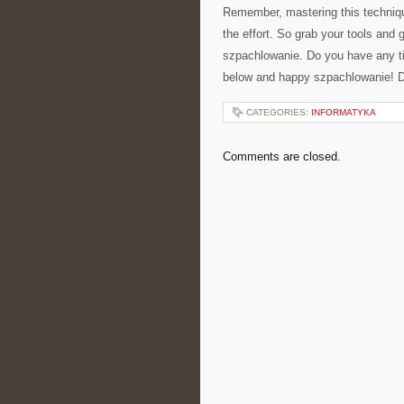
Remember, ⁤mastering this technique
the⁤ effort.​ So⁤ grab your tools and⁤
szpachlowanie.​ Do you have any ti
below and happy szpachlowanie! D
CATEGORIES:
INFORMATYKA
Comments are closed.