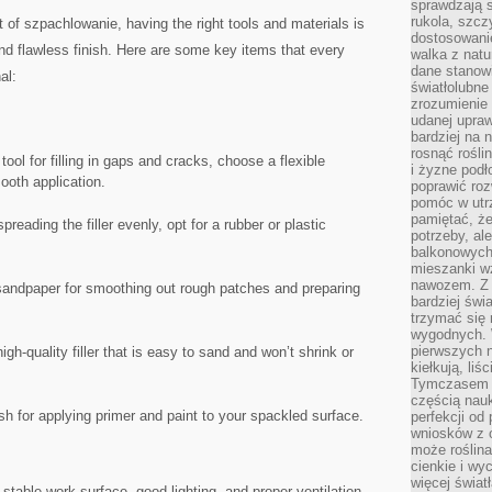
sprawdzają s
rukola, szcz
 of‍ szpachlowanie, having the right tools‌ and materials is
dostosowani
 and flawless finish. Here are some key ⁢items that every
walka z natur
dane stanow
al:
światłolubne
zrozumienie 
udanej upraw
bardziej na 
rosnąć rośli
ool for filling in gaps ⁤and ⁢cracks,⁣ choose a flexible
i żyzne pod
mooth application.
poprawić roz
pomóc w utrz
pamiętać, że
spreading the ⁢filler evenly, ‌opt for ​a rubber or plastic
potrzeby, a
balkonowych
mieszanki w
nawozem. Z
it sandpaper​ for smoothing out rough patches‌ and preparing
bardziej świ
trzymać się 
wygodnych. W
pierwszych 
gh-quality filler that⁣ is easy to⁤ sand and won’t shrink or
kiełkują, liś
Tymczasem t
częścią nauk
sh for ⁢applying primer‍ and paint to your ‌spackled surface.
perfekcji od
wniosków z o
może roślin
cienkie i wy
więcej świat
 stable work surface, good‍ lighting, ‍and ​proper⁤ ventilation