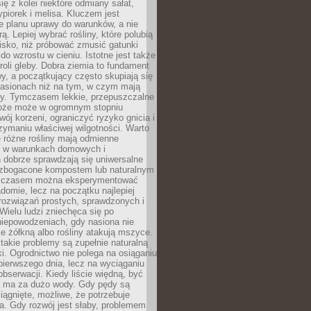
ię z kolei niektóre odmiany sałat,
ypiorek i melisa. Kluczem jest
e planu uprawy do warunków, a nie
ą. Lepiej wybrać rośliny, które polubią
isko, niż próbować zmusić gatunki
 do wzrostu w cieniu. Istotne jest także
roli gleby. Dobra ziemia to fundament
y, a początkujący często skupiają się
nasionach niż na tym, w czym mają
ny. Tymczasem lekkie, przepuszczalne
łoże może w ogromnym stopniu
wój korzeni, ograniczyć ryzyko gnicia i
ymaniu właściwej wilgotności. Warto
 różne rośliny mają odmienne
le w warunkach domowych i
 dobrze sprawdzają się uniwersalne
zbogacone kompostem lub naturalnym
 czasem można eksperymentować
adomie, lecz na początku najlepiej
rozwiązań prostych, sprawdzonych i
ielu ludzi zniechęca się po
niepowodzeniach, gdy nasiona nie
cie żółkną albo rośliny atakują mszyce.
akie problemy są zupełnie naturalną
i. Ogrodnictwo nie polega na osiąganiu
 pierwszego dnia, lecz na wyciąganiu
bserwacji. Kiedy liście więdną, być
a ma za dużo wody. Gdy pędy są
ciągnięte, możliwe, że potrzebuje
ła. Gdy rozwój jest słaby, problemem