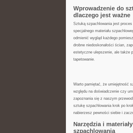
Wprowadzenie do sztu
dlaczego jest ważne
Sztuką szpachlowania jest proces
specjalnego‌ materiału szpachlowe
odmienić wygląd każdego pomieszc
drobne niedoskonałości ścian, zapew
estetyczne ⁤ulepszenie, ale także 
tapetowanie.
Warto ​pamiętać, że umiejętność sz
względu na doświadczenie czy umi
zapoznania się z naszym przewodni
sztukę szpachlowania krok po kr
nabierzesz pewności siebie ⁢i zacz
Narzędzia i materiał
szpachlowania