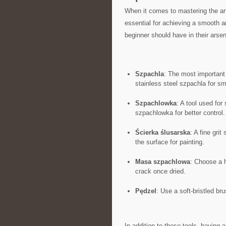
When it comes to mastering⁢ the art
essential⁣ for⁤ achieving a⁣ smooth
beginner ‍should have in their arsen
Szpachla
: The⁤ most important t
stainless steel szpachla for​ s
Szpachlowka
: A tool used‍ for 
⁤szpachlowka for better control.
Ścierka⁣ ślusarska
: A⁤ fine gr
the surface for painting.
Masa szpachlowa
: Choose a hi
crack ⁢once dried.
Pędzel
: Use a soft-bristled bru
In addition⁣ to these tools, having a​