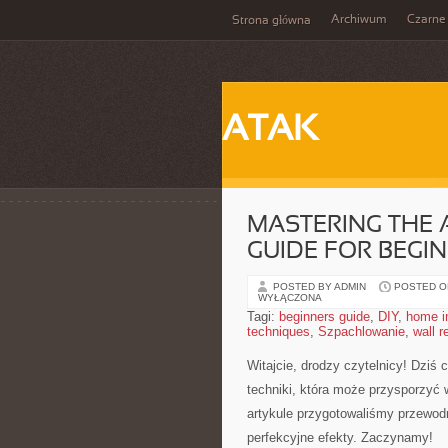
Archiwum
Czarne
Strona główna
ATAK
MASTERING THE 
GUIDE FOR BEGI
POSTED BY ADMIN
POSTED ON
WYŁĄCZONA
Tagi:
beginners guide
,
DIY
,
home i
techniques
,
Szpachlowanie
,
wall r
Witajcie,⁢ drodzy czytelnicy! Dziś
techniki, która⁣ może ‌przysporzy
artykule przygotowaliśmy przewodni
perfekcyjne⁤ efekty. Zaczynamy!