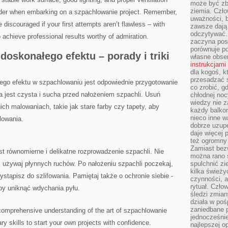
może być zb
ziemia. Czło
sider​ when embarking on a szpachlowanie project. Remember,
uważności, b
‍ discouraged ⁢if your first attempts aren’t flawless – with
zawsze dają 
odczytywać.
o⁤ achieve professional results worthy of admiration.
zaczyna pos
porównuje po
doskonałego⁤ efektu​ – porady⁣ i ​triki
własne obse
instrukcjami
dla kogoś, k
przesadzać 
ego ‌efektu w ‍szpachlowaniu jest odpowiednie⁣ przygotowanie
co zrobić, g
a jest czysta ​i sucha przed ⁤nałożeniem szpachli. Usuń
chłodnej noc
wiedzy nie z
h malowaniach,‍ takie jak stare ‌farby czy ‌tapety,‍ aby⁤
każdy balkon
nieco inne w
lowania.
dobrze uzupe
daje więcej
też ogromny
Zamiast bezw
 równomierne​ i delikatne rozprowadzenie szpachli. Nie
można rano s
 używaj płynnych ‍ruchów. Po ​nałożeniu‍ szpachli poczekaj,
spulchnić zi
kilka świeży
stąpisz do szlifowania. Pamiętaj także ‌o ochronie siebie ‌-
czynności, a
rytuał. Czło
aby uniknąć wdychania pyłu.
śledzi zmian
działa w poś
zaniedbane p
omprehensive understanding ​of⁤ the‌ art of szpachlowanie​
jednocześnie
ary skills to start your own projects with confidence.
najlepszej o