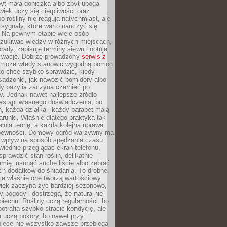
yt mała doniczka albo zbyt uboga
wiek uczy się cierpliwości oraz
o rośliny nie reagują natychmiast, ale
sygnały, które warto nauczyć się
 Na pewnym etapie wiele osób
zukiwać wiedzy w różnych miejscach,
rady, zapisuje terminy siewu i notuje
rwacje. Dobrze prowadzony
serwis z
może wtedy stanowić wygodną pomoc
to chce szybko sprawdzić, kiedy
sadzonki, jak nawozić pomidory albo
dy bazylia zaczyna czernieć po
y. Jednak nawet najlepsze źródło
astąpi własnego doświadczenia, bo
, każda działka i każdy parapet mają
arunki. Właśnie dlatego praktyka tak
łnia teorię, a każda kolejna uprawa
 pewności. Domowy ogród warzywny ma
 wpływ na sposób spędzania czasu.
iednie przeglądać ekran telefonu,
prawdzić stan roślin, delikatnie
emię, usunąć suche liście albo zebrać
ch dodatków do śniadania. To drobne
le właśnie one tworzą wartościowy
wiek zaczyna żyć bardziej sezonowo,
y pogody i dostrzega, że natura nie
piechu. Rośliny uczą regularności, bo
otrafią szybko stracić kondycję, ale
 uczą pokory, bo nawet przy
piece nie wszystko zawsze przebiega