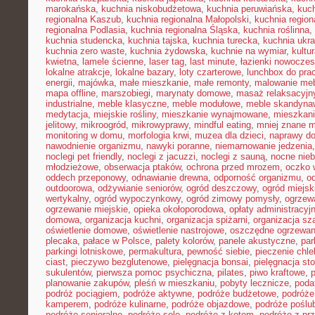
marokańska
,
kuchnia niskobudżetowa
,
kuchnia peruwiańska
,
kuch
regionalna Kaszub
,
kuchnia regionalna Małopolski
,
kuchnia region
regionalna Podlasia
,
kuchnia regionalna Śląska
,
kuchnia roślinna
,
kuchnia studencka
,
kuchnia tajska
,
kuchnia turecka
,
kuchnia ukr
kuchnia zero waste
,
kuchnia żydowska
,
kuchnie na wymiar
,
kultu
kwietna
,
lamele ścienne
,
laser tag
,
last minute
,
łazienki nowocze
lokalne atrakcje
,
lokalne bazary
,
loty czarterowe
,
lunchbox do pra
energii
,
majówka
,
małe mieszkanie
,
małe remonty
,
malowanie meb
mapa offline
,
marszobiegi
,
marynaty domowe
,
masaż relaksacyjn
industrialne
,
meble klasyczne
,
meble modułowe
,
meble skandyna
medytacja
,
miejskie rośliny
,
mieszkanie wynajmowane
,
mieszkani
jelitowy
,
mikroogród
,
mikrowyprawy
,
mindful eating
,
mniej znane m
monitoring w domu
,
morfologia krwi
,
muzea dla dzieci
,
naprawy d
nawodnienie organizmu
,
nawyki poranne
,
niemarnowanie jedzenia
noclegi pet friendly
,
noclegi z jacuzzi
,
noclegi z sauną
,
nocne nie
młodzieżowe
,
obserwacja ptaków
,
ochrona przed mrozem
,
oczko 
oddech przeponowy
,
odnawianie drewna
,
odporność organizmu
,
o
outdoorowa
,
odżywianie seniorów
,
ogród deszczowy
,
ogród miejsk
wertykalny
,
ogród wypoczynkowy
,
ogród zimowy pomysły
,
ogrzew
ogrzewanie miejskie
,
opieka okołoporodowa
,
opłaty administracyj
domowa
,
organizacja kuchni
,
organizacja spiżarni
,
organizacja sz
oświetlenie domowe
,
oświetlenie nastrojowe
,
oszczędne ogrzewan
plecaka
,
pałace w Polsce
,
palety kolorów
,
panele akustyczne
,
par
parkingi lotniskowe
,
permakultura
,
pewność siebie
,
pieczenie chl
ciast
,
pieczywo bezglutenowe
,
pielęgnacja bonsai
,
pielęgnacja st
sukulentów
,
pierwsza pomoc psychiczna
,
pilates
,
piwo kraftowe
,
planowanie zakupów
,
pleśń w mieszkaniu
,
pobyty lecznicze
,
poda
podróż pociągiem
,
podróże aktywne
,
podróże budżetowe
,
podróże
kamperem
,
podróże kulinarne
,
podróże objazdowe
,
podróże poślu
podróże senioralne
,
podróże solo
,
podróże z kotem
,
podróże z pr