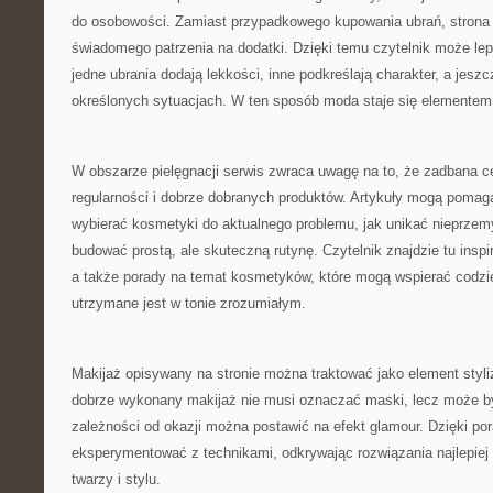
do osobowości. Zamiast przypadkowego kupowania ubrań, strona 
świadomego patrzenia na dodatki. Dzięki temu czytelnik może lep
jedne ubrania dodają lekkości, inne podkreślają charakter, a jesz
określonych sytuacjach. W ten sposób moda staje się elementem 
W obszarze pielęgnacji serwis zwraca uwagę na to, że zadbana c
regularności i dobrze dobranych produktów. Artykuły mogą pomag
wybierać kosmetyki do aktualnego problemu, jak unikać nieprzem
budować prostą, ale skuteczną rutynę. Czytelnik znajdzie tu inspi
a także porady na temat kosmetyków, które mogą wspierać codzi
utrzymane jest w tonie zrozumiałym.
Makijaż opisywany na stronie można traktować jako element styliz
dobrze wykonany makijaż nie musi oznaczać maski, lecz może 
zależności od okazji można postawić na efekt glamour. Dzięki p
eksperymentować z technikami, odkrywając rozwiązania najlepie
twarzy i stylu.