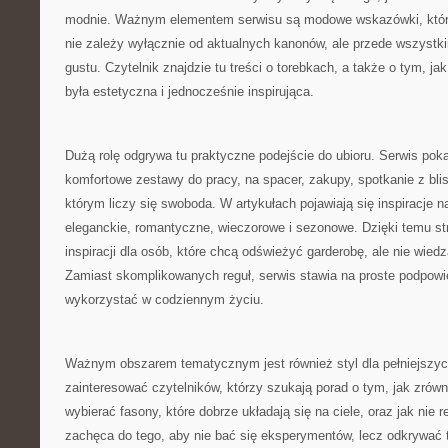
modnie. Ważnym elementem serwisu są modowe wskazówki, które
nie zależy wyłącznie od aktualnych kanonów, ale przede wszystk
gustu. Czytelnik znajdzie tu treści o torebkach, a także o tym, ja
była estetyczna i jednocześnie inspirująca.
Dużą rolę odgrywa tu praktyczne podejście do ubioru. Serwis poka
komfortowe zestawy do pracy, na spacer, zakupy, spotkanie z bli
którym liczy się swoboda. W artykułach pojawiają się inspiracje n
eleganckie, romantyczne, wieczorowe i sezonowe. Dzięki temu s
inspiracji dla osób, które chcą odświeżyć garderobę, ale nie wied
Zamiast skomplikowanych reguł, serwis stawia na proste podpowi
wykorzystać w codziennym życiu.
Ważnym obszarem tematycznym jest również styl dla pełniejszyc
zainteresować czytelników, którzy szukają porad o tym, jak zrów
wybierać fasony, które dobrze układają się na ciele, oraz jak nie
zachęca do tego, aby nie bać się eksperymentów, lecz odkrywać t