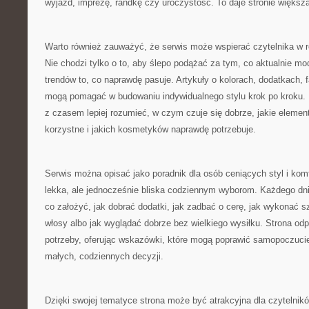
wyjazd, imprezę, randkę czy uroczystość. To daje stronie większ
Warto również zauważyć, że serwis może wspierać czytelnika w r
Nie chodzi tylko o to, aby ślepo podążać za tym, co aktualnie mod
trendów to, co naprawdę pasuje. Artykuły o kolorach, dodatkach,
mogą pomagać w budowaniu indywidualnego stylu krok po kroku. 
z czasem lepiej rozumieć, w czym czuje się dobrze, jakie elemen
korzystne i jakich kosmetyków naprawdę potrzebuje.
Serwis można opisać jako poradnik dla osób ceniących styl i komf
lekka, ale jednocześnie bliska codziennym wyborom. Każdego dni
co założyć, jak dobrać dodatki, jak zadbać o cerę, jak wykonać s
włosy albo jak wyglądać dobrze bez wielkiego wysiłku. Strona odp
potrzeby, oferując wskazówki, które mogą poprawić samopoczucie
małych, codziennych decyzji.
Dzięki swojej tematyce strona może być atrakcyjna dla czytelni