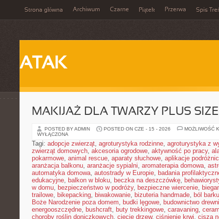
Archiwum
Czarne
Przerwa
Strona główna
Piątek
Spis Tre
ATAK
MAKIJAŻ DLA TWARZY PLUS SIZE
POSTED BY ADMIN
POSTED ON CZE - 15 - 2026
MOŻLIWOŚĆ 
WYŁĄCZONA
Tagi:
adopcje zwierząt
,
agroturystyka rodzinne
,
agroturystyka z 
zwierząt domowych
,
akcesoria ogrodowe
,
aktywność po pracy
,
al
pokarmowe
,
animal rescue
,
aparaty słuchowe
,
aplikacje podróżni
aranżacja balkonu
,
aranżacje sypialni
,
aromaterapia domowa
,
ast
automatyka domowa
,
autostrady w Europie
,
badania profilaktyczn
edukacyjne
,
balkon w bloku
,
beczka na deszczówkę
,
behawioryst
w domu
,
bezpieczeństwo w podróży
,
bezpieczne wiercenie
,
biega
trailowe
,
bikepacking
,
biwakowanie
,
bizuteria handmade
,
ból bark
Boże Narodzenie poza domem
,
budki lęgowe
,
budownictwo drewn
energooszczędne
,
bushcraft
,
buty trekkingowe
,
caravaning
,
ceram
choroby roślin doniczkowych
,
cięcie drzew
,
ciśnienie krwi
,
cisza 