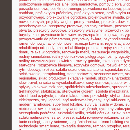
podróżowanie odpowiedzialne
,
pola namiotowe
,
pompy ciepła w 
porządki domowe
,
posiłki po treningu
,
pozwolenie na budowę
,
pra
osobista
,
profilaktyka próchnicy
,
profilaktyka serca
,
profilaktyka 
przydomowego
,
projektowanie ogrodzeń
,
projektowanie światła
,
pr
nowoczesnych
,
projekty wnętrz
,
promy morskie
,
protokół zdawczo
przechowywanie
,
przeprawy promowe
,
przerwy ruchowe
,
przesadz
otwarta
,
przetwory owocowe
,
przetwory warzywne
,
przewodnik po
turystyczne
,
przycinanie krzewów
,
przyczepa kempingowa
,
przyg
przygotowanie do półmaratonu
,
przyprawy świata
,
psychodietetyk
ramen domowy
,
ravioli domowe
,
recenzje kawiarni
,
regeneracja po
rehabilitacja ortopedyczna
,
rehabilitacja po urazie
,
rejsy rzeczne
,
domu
,
relaks w ogrodzie
,
renowacja mebli
,
restauracje wegańskie
rośliny cieniolubne
,
rośliny doniczkowe pielęgnacja
,
rośliny egzot
rośliny oczyszczające powietrze
,
rowery górskie
,
rozciąganie dy
statyczne
,
rozgrzewka biegowa
,
rozrywka domowa
,
rozwój emocj
rytm dobowy
,
rzeźba
,
sałatki sezonowe
,
sanatoria
,
sąsiedzkie rel
ściółkowanie
,
scrapbooking
,
sen sportowca
,
sezonowe owoce
,
se
regionalne
,
skład produktów
,
składanie modeli
,
skrzynka narzędzi
slow travel
,
śniadania wysokobiałkowe
,
sosy domowe
,
spacer w l
spływy kajakowe rodzinne
,
spółdzielnia mieszkaniowa
,
sprzedaż 
trekkingowy
,
stabilizacja
,
sterowanie głosem
,
stodoła mieszkalna
street food azjatycki
,
strefa relaksu
,
stres przewlekły
,
styl art dec
eklektyczny
,
styl japandi
,
styl maksymalistyczny
,
styl mid-centur
modern farmhouse
,
superfood lokalne
,
survival
,
sushi w domu
,
su
niebieskie
,
świece sojowe
,
sylwester w górach
,
systemy zabezpi
szczepienia podróżne
,
szkodniki roślin
,
szlaki górskie
,
szlaki his
szlaki nadmorskie
,
szlaki piesze
,
szlaki rowerowe rodzinne
,
szlak
tanie noclegi
,
tapety ścienne
,
targi śniadaniowe
,
team building ev
technologie smart home
,
tekstylia domowe
,
tempeh przepisy
,
tera