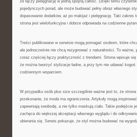
że łączy pielęgnację w jedną spójną całość. Dzięki temu czytelni
pojedynczych porad, ale może budować pełny obraz własnego styl
dopasowanie dodatków, aż po makijaż i pielęgnację. Taki zakres 
strona jest wielofunkcyjna i dobrze odpowiada na codzienne pyta
Treści publikowane w serwisie mogą pomagać osobom, które chcą
ale jednocześnie nie chcą rezygnować z naturalności. To ważne
coraz częściej łączy praktyczność z trendami. Strona wpisuje się
że można tworzyć stylizacje ładne, a przy tym nie udawać kogoś i
codziennym wsparciem.
W przypadku osób plus size szczególnie ważne jest to, że stro
przekonanie, że moda ma ograniczenia. Artykuły mogą inspirować 
zapewniają swobodę, a nie tylko maskują ciało. Takie podejście j
zachęca do większej akceptacji własnego wyglądu i do odkrywani
ubierania się. Serwis pokazuje, że styl można budować na wygodz