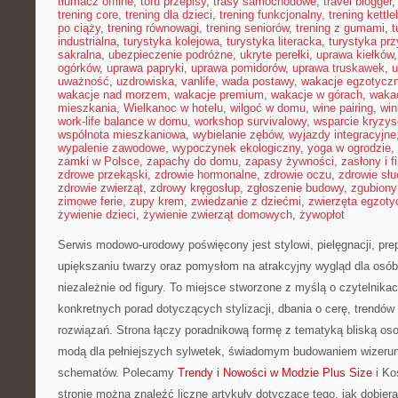
tłumacz offline
,
tofu przepisy
,
trasy samochodowe
,
travel blogger
trening core
,
trening dla dzieci
,
trening funkcjonalny
,
trening kettle
po ciąży
,
trening równowagi
,
trening seniorów
,
trening z gumami
,
t
industrialna
,
turystyka kolejowa
,
turystyka literacka
,
turystyka prz
sakralna
,
ubezpieczenie podróżne
,
ukryte perełki
,
uprawa kiełków
ogórków
,
uprawa papryki
,
uprawa pomidorów
,
uprawa truskawek
,
u
uważność
,
uzdrowiska
,
vanlife
,
wada postawy
,
wakacje egzotycz
wakacje nad morzem
,
wakacje premium
,
wakacje w górach
,
waka
mieszkania
,
Wielkanoc w hotelu
,
wilgoć w domu
,
wine pairing
,
win
work-life balance w domu
,
workshop survivalowy
,
wsparcie kryzy
wspólnota mieszkaniowa
,
wybielanie zębów
,
wyjazdy integracyjne
wypalenie zawodowe
,
wypoczynek ekologiczny
,
yoga w ogrodzie
,
zamki w Polsce
,
zapachy do domu
,
zapasy żywności
,
zasłony i f
zdrowe przekąski
,
zdrowie hormonalne
,
zdrowie oczu
,
zdrowie sł
zdrowie zwierząt
,
zdrowy kręgosłup
,
zgłoszenie budowy
,
zgubiony
zimowe ferie
,
zupy krem
,
zwiedzanie z dziećmi
,
zwierzęta egzoty
żywienie dzieci
,
żywienie zwierząt domowych
,
żywopłot
Serwis modowo-urodowy poświęcony jest stylowi, pielęgnacji, pr
upiększaniu twarzy oraz pomysłom na atrakcyjny wygląd dla osób
niezależnie od figury. To miejsce stworzone z myślą o czytelnikac
konkretnych porad dotyczących stylizacji, dbania o cerę, trendó
rozwiązań. Strona łączy poradnikową formę z tematyką bliską oso
modą dla pełniejszych sylwetek, świadomym budowaniem wizerun
schematów. Polecamy
Trendy i Nowości w Modzie Plus Size
i Ko
stronie można znaleźć liczne artykuły dotyczące tego, jak dobier