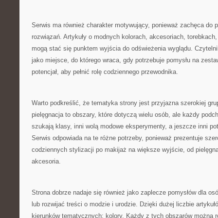
Serwis ma również charakter motywujący, ponieważ zachęca do 
rozwiązań. Artykuły o modnych kolorach, akcesoriach, torebkach,
mogą stać się punktem wyjścia do odświeżenia wyglądu. Czyteln
jako miejsce, do którego wraca, gdy potrzebuje pomysłu na zesta
potencjał, aby pełnić rolę codziennego przewodnika.
Warto podkreślić, że tematyka strony jest przyjazna szerokiej gru
pielęgnacja to obszary, które dotyczą wielu osób, ale każdy podch
szukają klasy, inni wolą modowe eksperymenty, a jeszcze inni pot
Serwis odpowiada na te różne potrzeby, ponieważ prezentuje szero
codziennych stylizacji po makijaż na większe wyjście, od pielęgn
akcesoria.
Strona dobrze nadaje się również jako zaplecze pomysłów dla osó
lub rozwijać treści o modzie i urodzie. Dzięki dużej liczbie artyk
kierunków tematycznych: kolory. Każdy z tych obszarów można r