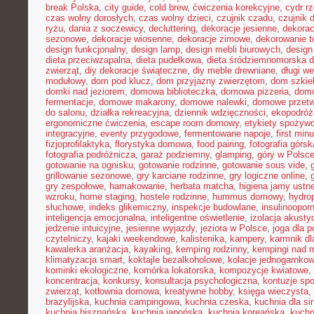
break Polska
,
city guide
,
cold brew
,
ćwiczenia korekcyjne
,
cydr r
czas wolny dorosłych
,
czas wolny dzieci
,
czujnik czadu
,
czujnik
ryżu
,
dania z soczewicy
,
decluttering
,
dekoracje jesienne
,
dekorac
sezonowe
,
dekoracje wiosenne
,
dekoracje zimowe
,
dekorowanie t
design funkcjonalny
,
design lamp
,
design mebli biurowych
,
design
dieta przeciwzapalna
,
dieta pudełkowa
,
dieta śródziemnomorska d
zwierząt
,
diy dekoracje świąteczne
,
diy meble drewniane
,
długi w
modułowy
,
dom pod klucz
,
dom przyjazny zwierzętom
,
dom szkie
domki nad jeziorem
,
domowa biblioteczka
,
domowa pizzeria
,
domo
fermentacje
,
domowe makarony
,
domowe nalewki
,
domowe przetw
do salonu
,
działka rekreacyjna
,
dziennik wdzięczności
,
ekopodróż
ergonomiczne ćwiczenia
,
escape room domowy
,
etykiety spożyw
integracyjne
,
eventy przygodowe
,
fermentowane napoje
,
first min
fizjoprofilaktyka
,
florystyka domowa
,
food pairing
,
fotografia górsk
fotografia podróżnicza
,
garaż podziemny
,
glamping
,
góry w Polsc
gotowanie na ognisku
,
gotowanie rodzinne
,
gotowanie sous vide
,
grillowanie sezonowe
,
gry karciane rodzinne
,
gry logiczne online
,
gry zespołowe
,
hamakowanie
,
herbata matcha
,
higiena jamy ustne
wzroku
,
home staging
,
hostele rodzinne
,
hummus domowy
,
hydro
słuchowe
,
indeks glikemiczny
,
inspekcje budowlane
,
insulinoopor
inteligencja emocjonalna
,
inteligentne oświetlenie
,
izolacja akusty
jedzenie intuicyjne
,
jesienne wyjazdy
,
jeziora w Polsce
,
joga dla 
czytelniczy
,
kajaki weekendowe
,
kalistenika
,
kampery
,
karmnik dl
kawalerka aranżacja
,
kayaking
,
kemping rodzinny
,
kempingi nad 
klimatyzacja smart
,
koktajle bezalkoholowe
,
kolacje jednogarnko
kominki ekologiczne
,
komórka lokatorska
,
kompozycje kwiatowe
,
koncentracja
,
konkursy
,
konsultacja psychologiczna
,
kontuzje sp
zwierząt
,
kotłownia domowa
,
kreatywne hobby
,
księga wieczysta
,
brazylijska
,
kuchnia campingowa
,
kuchnia czeska
,
kuchnia dla sin
kuchnia hiszpańska
,
kuchnia japońska
,
kuchnia koreańska
,
kuchn