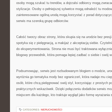
osoby mogą szukać tu trendów, a dojrzalsi odbiorcy mogą zwrac
stylizacje. Osoby o pełniejszej sylwetce mogą odnaleźć tu modo
zainteresowane ogólną urodą mogą korzystać z porad dotyczących
serwis ma szeroką grupę odbiorców.
Całość tworzy obraz strony, która skupia się na urodzie bez presj
spotyka się z pielęgnacją, a makijaż z akceptacją siebie. Czytel
do eksperymentowania. Strona nie musi być traktowana wyłącznie 
blogowy przewodnik, która pomaga lepiej zadbać o siebie i swój w
Podsumowując, serwis jest rozbudowanym blogiem o modzie, urodz
wyróżnia go tematyka mody bez ograniczeń, która nadaje mu ciepł
osób, które chcą pielęgnować swój styl, korzystając z prostych po
praktycznych wskazówek. Dzięki połączeniu dodatków serwis m
miejscem dla każdego, kto traktuje wygląd jako formę wyrażania s
CATEGORIES:
NIERUCHOMOŚCI