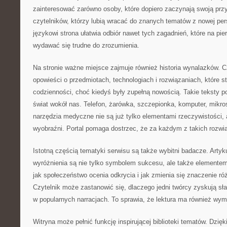
zainteresować zarówno osoby, które dopiero zaczynają swoją przy
czytelników, którzy lubią wracać do znanych tematów z nowej pe
językowi strona ułatwia odbiór nawet tych zagadnień, które na pi
wydawać się trudne do zrozumienia.
Na stronie ważne miejsce zajmuje również historia wynalazków. 
opowieści o przedmiotach, technologiach i rozwiązaniach, które st
codzienności, choć kiedyś były zupełną nowością. Takie teksty p
świat wokół nas. Telefon, żarówka, szczepionka, komputer, mik
narzędzia medyczne nie są już tylko elementami rzeczywistości, 
wyobraźni. Portal pomaga dostrzec, że za każdym z takich rozwią
Istotną częścią tematyki serwisu są także wybitni badacze. Artyk
wyróżnienia są nie tylko symbolem sukcesu, ale także elementem
jak społeczeństwo ocenia odkrycia i jak zmienia się znaczenie ró
Czytelnik może zastanowić się, dlaczego jedni twórcy zyskują sła
w popularnych narracjach. To sprawia, że lektura ma również wymia
Witryna może pełnić funkcję inspirującej biblioteki tematów. Dzięki