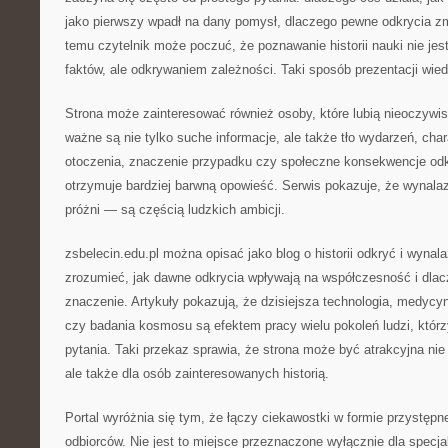
jako pierwszy wpadł na dany pomysł, dlaczego pewne odkrycia zmi
temu czytelnik może poczuć, że poznawanie historii nauki nie je
faktów, ale odkrywaniem zależności. Taki sposób prezentacji wiedz
Strona może zainteresować również osoby, które lubią nieoczywis
ważne są nie tylko suche informacje, ale także tło wydarzeń, char
otoczenia, znaczenie przypadku czy społeczne konsekwencje odkr
otrzymuje bardziej barwną opowieść. Serwis pokazuje, że wynalazk
próżni — są częścią ludzkich ambicji.
zsbelecin.edu.pl można opisać jako blog o historii odkryć i wyna
zrozumieć, jak dawne odkrycia wpływają na współczesność i dlac
znaczenie. Artykuły pokazują, że dzisiejsza technologia, medycyn
czy badania kosmosu są efektem pracy wielu pokoleń ludzi, któr
pytania. Taki przekaz sprawia, że strona może być atrakcyjna nie 
ale także dla osób zainteresowanych historią.
Portal wyróżnia się tym, że łączy ciekawostki w formie przystępn
odbiorców. Nie jest to miejsce przeznaczone wyłącznie dla specj