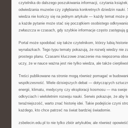
czytelnika do dalszego poszukiwania informacji, czytania książe
odwiedzania muzeów czy zgłębiania konkretnych dziedzin nauki. 
wiedza nie kończy się na jednym artykule — każdy temat może p
a każde pytanie może stać się początkiem osobistego odkrywani
zwłaszcza w czasach, gdy szybkie informacje często zastępują g
Portal może spodobać się także czytelnikom, którzy lubią histori
wynalazkach. Tego typu tematy pokazują, że rozwój wiedzy nie 
prostego planu. Czasami kluczowe znaczenie ma niepozorna obse
uczy, że w nauce ważna jest nie tylko wiedza, ale także cierpliwo
Treści publikowane na stronie mogą również pomagać w budowani
współczesność. Wiele dzisiejszych debat — dotyczących sztucznej
energii, klimatu, medycyny czy eksploracji kosmosu — ma swoje
odkryciach i wieloletnim rozwoju nauki. Serwis pokazuje, że aby l
teraźniejszość, warto znać historię idei. Takie podejście czyni st
każdego, kto chce patrzeć na świat bardziej świadomie.
zsbelecin.edu.pl to nie tylko zbiór artykułów, ale również opowieś