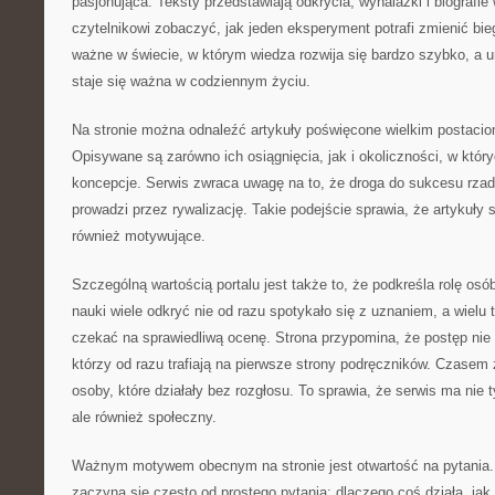
pasjonująca. Teksty przedstawiają odkrycia, wynalazki i biografie
czytelnikowi zobaczyć, jak jeden eksperyment potrafi zmienić bieg
ważne w świecie, w którym wiedza rozwija się bardzo szybko, a u
staje się ważna w codziennym życiu.
Na stronie można odnaleźć artykuły poświęcone wielkim postacio
Opisywane są zarówno ich osiągnięcia, jak i okoliczności, w któ
koncepcje. Serwis zwraca uwagę na to, że droga do sukcesu rza
prowadzi przez rywalizację. Takie podejście sprawia, że artykuły s
również motywujące.
Szczególną wartością portalu jest także to, że podkreśla rolę osó
nauki wiele odkryć nie od razu spotykało się z uznaniem, a wielu
czekać na sprawiedliwą ocenę. Strona przypomina, że postęp nie 
którzy od razu trafiają na pierwsze strony podręczników. Czasem 
osoby, które działały bez rozgłosu. To sprawia, że serwis ma nie 
ale również społeczny.
Ważnym motywem obecnym na stronie jest otwartość na pytania. 
zaczyna się często od prostego pytania: dlaczego coś działa, jak