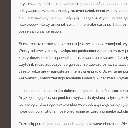
artykułów czytelnik może swobodnie przechodzić od jednego zaga
odkrywając powiązania między różnymi dziedzinami wiedzy. Jed
zainteresować się historią medycyny, innego rozwojem technologi
naukowców, którzy zmieniali świat mimo braku uznania. Taka róż
poszerzaniu zainteresowań.
Serwis pokazuje również, że nauka jest związana z emocjami, wybo
Wielcy odkrywcy nie byli wyłącznie postaciami z pomników czy po
którzy doświadczali niepewności. Takie spojrzenie sprawia, że arty
Czytelnik może zobaczyć, że geniusz nie zawsze oznacza łatwe 
często rodzą się w atmosferze intensywnej pracy. Dzięki temu po
wytrwałości, samodzielnego myślenia i odwagi w zadawaniu pytań
zsbelecin.edu.pl jest także dobrym miejscem dla osób, które szu
Artykuły mogą stać się punktem wyjścia do dyskusji o tym, jak dzi
technologia, dlaczego niektóre idee wyprzedzają swoje czasy i ja
nowe odkrycia. Strona może więc wspierać zarówno naukę szkoln
Dużą siłą portalu jest jego pobudzający ciekawość charakter. Wi