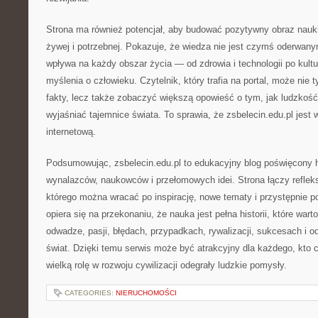
Strona ma również potencjał, aby budować pozytywny obraz nauki 
żywej i potrzebnej. Pokazuje, że wiedza nie jest czymś oderwany
wpływa na każdy obszar życia — od zdrowia i technologii po kultu
myślenia o człowieku. Czytelnik, który trafia na portal, może nie
fakty, lecz także zobaczyć większą opowieść o tym, jak ludzkość
wyjaśniać tajemnice świata. To sprawia, że zsbelecin.edu.pl jest 
internetową.
Podsumowując, zsbelecin.edu.pl to edukacyjny blog poświęcony hi
wynalazców, naukowców i przełomowych idei. Strona łączy refleks
którego można wracać po inspirację, nowe tematy i przystępnie p
opiera się na przekonaniu, że nauka jest pełna historii, które wart
odwadze, pasji, błędach, przypadkach, rywalizacji, sukcesach i od
świat. Dzięki temu serwis może być atrakcyjny dla każdego, kto c
wielką rolę w rozwoju cywilizacji odegrały ludzkie pomysły.
CATEGORIES:
NIERUCHOMOŚCI