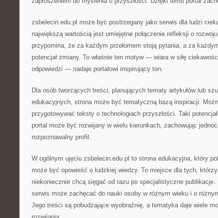
zaproszeniem do myślenia o przyszłości. Dzięki temu portal zac
zsbelecin.edu.pl może być postrzegany jako serwis dla ludzi cie
największą wartością jest umiejętne połączenie refleksji o rozwoju
przypomina, że za każdym przełomem stoją pytania, a za każdy
potencjał zmiany. To właśnie ten motyw — wiara w siłę ciekawośc
odpowiedzi — nadaje portalowi inspirujący ton.
Dla osób tworzących treści, planujących tematy artykułów lub szu
edukacyjnych, strona może być tematyczną bazą inspiracji. Możn
przygotowywać teksty o technologiach przyszłości. Taki potencja
portal może być rozwijany w wielu kierunkach, zachowując jednoc
rozpoznawalny profil.
W ogólnym ujęciu zsbelecin.edu.pl to strona edukacyjna, który po
może być opowieść o ludzkiej wiedzy. To miejsce dla tych, którzy
niekoniecznie chcą sięgać od razu po specjalistyczne publikacje. 
serwis może zachęcać do nauki osoby w różnym wieku i o różny
Jego treści są pobudzające wyobraźnię, a tematyka daje wiele mo
rozwijania.