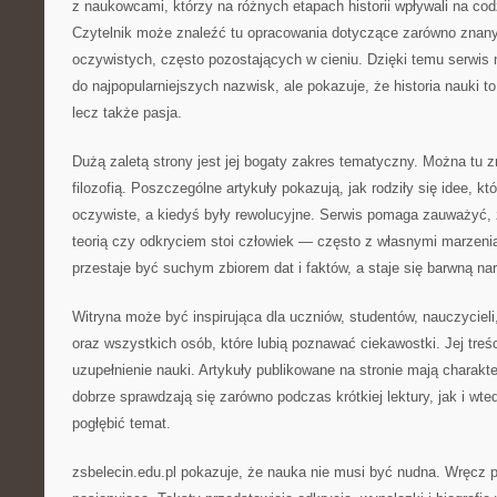
z naukowcami, którzy na różnych etapach historii wpływali na cod
Czytelnik może znaleźć tu opracowania dotyczące zarówno znanyc
oczywistych, często pozostających w cieniu. Dzięki temu serwis 
do najpopularniejszych nazwisk, ale pokazuje, że historia nauki to 
lecz także pasja.
Dużą zaletą strony jest jej bogaty zakres tematyczny. Można tu z
filozofią. Poszczególne artykuły pokazują, jak rodziły się idee, kt
oczywiste, a kiedyś były rewolucyjne. Serwis pomaga zauważyć
teorią czy odkryciem stoi człowiek — często z własnymi marzeni
przestaje być suchym zbiorem dat i faktów, a staje się barwną nar
Witryna może być inspirująca dla uczniów, studentów, nauczycieli
oraz wszystkich osób, które lubią poznawać ciekawostki. Jej treś
uzupełnienie nauki. Artykuły publikowane na stronie mają charakt
dobrze sprawdzają się zarówno podczas krótkiej lektury, jak i wte
pogłębić temat.
zsbelecin.edu.pl pokazuje, że nauka nie musi być nudna. Wręcz