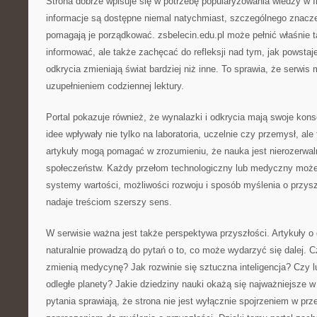
Strona dobrze wpisuje się w potrzebę popularyzowania wiedzy w 
informacje są dostępne niemal natychmiast, szczególnego znaczen
pomagają je porządkować. zsbelecin.edu.pl może pełnić właśnie t
informować, ale także zachęcać do refleksji nad tym, jak powstaje
odkrycia zmieniają świat bardziej niż inne. To sprawia, że serwi
uzupełnieniem codziennej lektury.
Portal pokazuje również, że wynalazki i odkrycia mają swoje ko
idee wpływały nie tylko na laboratoria, uczelnie czy przemysł, ale
artykuły mogą pomagać w zrozumieniu, że nauka jest nierozerwa
społeczeństw. Każdy przełom technologiczny lub medyczny może
systemy wartości, możliwości rozwoju i sposób myślenia o przyszł
nadaje treściom szerszy sens.
W serwisie ważna jest także perspektywa przyszłości. Artykuły 
naturalnie prowadzą do pytań o to, co może wydarzyć się dalej. 
zmienią medycynę? Jak rozwinie się sztuczna inteligencja? Czy 
odległe planety? Jakie dziedziny nauki okażą się najważniejsze 
pytania sprawiają, że strona nie jest wyłącznie spojrzeniem w prz