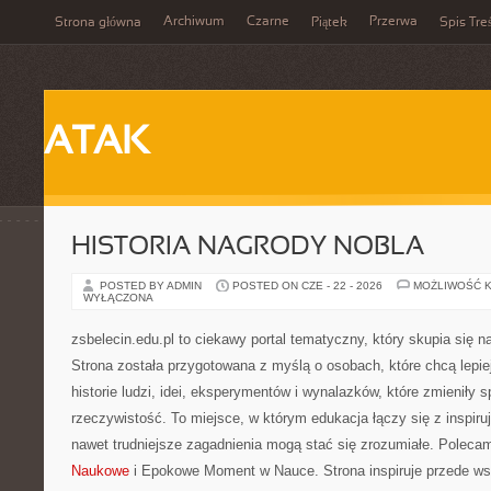
Archiwum
Czarne
Przerwa
Strona główna
Piątek
Spis Tre
ATAK
HISTORIA NAGRODY NOBLA
POSTED BY ADMIN
POSTED ON CZE - 22 - 2026
MOŻLIWOŚĆ 
WYŁĄCZONA
zsbelecin.edu.pl to ciekawy portal tematyczny, który skupia się na
Strona została przygotowana z myślą o osobach, które chcą lepie
historie ludzi, idei, eksperymentów i wynalazków, które zmieniły 
rzeczywistość. To miejsce, w którym edukacja łączy się z inspiru
nawet trudniejsze zagadnienia mogą stać się zrozumiałe. Polec
Naukowe
i Epokowe Moment w Nauce. Strona inspiruje przede w