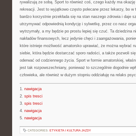
rywalizują ze sobą. Sport to również coś, czego każdy ma okazj
rekreacji. Jest to wyjątkowo często polecane przez lekarzy, bo w t
bardzo korzystnie przekłada się na stan naszego zdrowia i daje s
utrzymywać odpowiednią kondycję i sylwetkę, przez co nasz orga
wytrzymały, a my będzie po prostu lepiej się czuć. Ta dziedzin
nakładów finansowych, lecz jedynie chęci i zaangażowania, poniew
które istnieje możliwość amatorsko uprawiać, że można wybrać na
siebie, która będzie dostarczać sporo radości, a także pozwoli si
oderwać od codziennego życia. Sport w formie amatorskiej, właśn
jest tak rozpowszechniany, ponieważ to szczególnie dogodnie wpły
człowieka, ale również w dużym stopniu oddziałuję na relaks psyc
1.
nawigacja
2.
spis tresci
3.
spis tresci
4.
nawigacja
5.
nawigacja
CATEGORIES:
ETYKIETA I KULTURA JAZDY