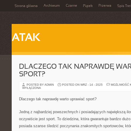
Archiwum
Czarne
Przerwa
Strona główna
Piątek
Spis Tre
ATAK
DLACZEGO TAK NAPRAWDĘ WAR
SPORT?
POSTED BY ADMIN
POSTED ON WRZ - 14 - 2025
MOŻLIWOŚĆ 
WYŁĄCZONA
Dlaczego tak naprawdę warto uprawiać sport?
Jedną z najbardziej powszechnych i posiadających największą ilo
oczywiście jest sport. To dziedzina, która gwarantuje bardzo dużo
posiada szanse śledzić poczynania znakomitych sportowców, któ