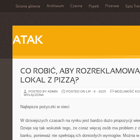
Archiwum
Czarne
Przerwa
Strona główna
Piątek
Spis Tre
ATAK
CO ROBIĆ, ABY ROZREKLAMOWA
LOKAL Z PIZZĄ?
POSTED BY ADMIN
POSTED ON LIP - 6 - 2025
MOŻLIWOŚĆ K
WYŁĄCZONA
Najlepsze pożyczki w sieci
W dzisiejszych czasach na rynku jest bardzo dużo propozycji wi
Dzieje się tak wskutek tego, że coraz więcej osób ma problem z 
banku, ponieważ nie spełniają ich doniosłych wymogów. Można w