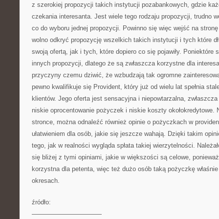
z szerokiej propozycji takich instytucji pozabankowych, gdzie k
czekania interesanta. Jest wiele tego rodzaju propozycji, trudno 
co do wyboru jednej propozycji. Powinno się więc wejść na stronę
wolno odkryć propozycję wszelkich takich instytucji i tych które d
swoją ofertą, jak i tych, które dopiero co się pojawiły. Poniektóre s
innych propozycji, dlatego że są zwłaszcza korzystne dla interesa
przyczyny czemu dziwić, że wzbudzają tak ogromne zainteresowan
pewno kwalifikuje się Provident, który już od wielu lat spełnia st
klientów. Jego oferta jest sensacyjna i niepowtarzalna, zwłaszcza 
niskie oprocentowanie pożyczek i niskie koszty okołokredytowe.
stronce, można odnaleźć również opinie o pożyczkach w providenc
ułatwieniem dla osób, jakie się jeszcze wahają. Dzięki takim op
tego, jak w realności wygląda spłata takiej wierzytelności. Nale
się bliżej z tymi opiniami, jakie w większości są celowe, ponieważ 
korzystna dla petenta, więc też dużo osób taką pożyczkę właśni
okresach.
źródło:
———————————