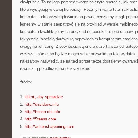
ekwipunek. To za jego pomocą tworzy należyte operacje, jak oraz
które występują w danej korporacji. Poza tym warto tutaj nakreślić 
komputer. Taki oprzyrządowanie na pewno będziemy mogli popraw
jesteśmy w stanie zaopatrzyć się na przykład w wersję mobilnego
komputera kwalifikujemy na przykład notebooki. To one stanowią 
faktycznie jakością dorównują odpowiednim komputerom stacjon
uwagę na ich cenę. Z pewnością są one o dużo tańsze od laptopó
większa ilość osób będzie mogła sobie pozwolić na taki wydatek
należałoby naświetlić, że na taki sprzęt także dostajemy gwaranc
również ją przedłużyć na dłuższy okres.
źródło:
———————————
1.
kliknij, aby sprawdzić
2.
http://davidovo.info
3.
http://hensa-chi.info
4.
http://5teens.com
5.
http://actionsharpening.com