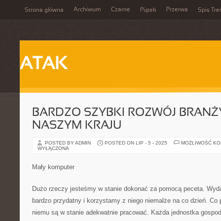
Archiwum
Czarne
Przerwa
Strona główna
Piątek
Spis Tre
ATAK
BARDZO SZYBKI ROZWÓJ BRANŻ
NASZYM KRAJU
POSTED BY ADMIN
POSTED ON LIP - 5 - 2025
MOŻLIWOŚĆ K
WYŁĄCZONA
Mały komputer
Dużo rzeczy jesteśmy w stanie dokonać za pomocą peceta. Wydaj
bardzo przydatny i korzystamy z niego niemalże na co dzień. Co p
niemu są w stanie adekwatnie pracować. Każda jednostka gospoda