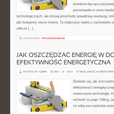
dziedzina łącząca inżynierię
pozostawała w cieniu bardz
technologicznych, ale dzisiaj przechodzi prawdziwą rewolucję, k
jaki budujemy nasze miasta. Ta tradycyjna nauka o zachowaniu si
oblicze […]
CATEGORIES:
PROGRAMOWANIE
JAK OSZCZĘDZAĆ ENERGIĘ W D
EFEKTYWNOŚĆ ENERGETYCZNA
POSTED BY ADMIN
MAJ - 14 - 2025
MOŻLIWOŚĆ KOMENTOWA
Dowiedz się, jak oszczędza
efektywności energetycznej! 
nowoczesne technologie, k
rachunki za prąd. Odkryj, j
ze sobą oszczędzanie energ