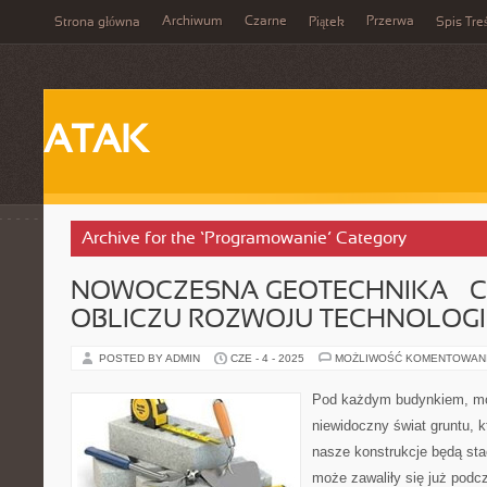
Archiwum
Czarne
Przerwa
Strona główna
Piątek
Spis Tre
ATAK
Archive for the ‘Programowanie’ Category
NOWOCZESNA GEOTECHNIKA – C
OBLICZU ROZWOJU TECHNOLOGI
POSTED BY ADMIN
CZE - 4 - 2025
MOŻLIWOŚĆ KOMENTOWAN
Pod każdym budynkiem, mos
niewidoczny świat gruntu, k
nasze konstrukcje będą stać
może zawaliły się już podc