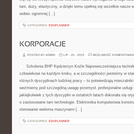
tani, duży, elastyczny, a dzięki temu spełnią się wszelkie nasze 
wobec ogromnej […]
CATEGORIES:
EDUPLANNER
KORPORACJE
POSTED BY ADMIN
LIP - 20 - 2025
MOŻLIWOŚĆ KOMENTOWAN
Szkolenia BHP Kędzierzyn Koźle Najnowocześniejsza techni
człowiekowi na każdym kroku, a w szczególności jesteśmy w stan
różnych dyscyplinach ludzkiej pracy – to potwierdzają mieszalniki
weźmiemy pod szczególną uwagę przemysł, profesjonalne usługi l
jakiejkolwiek z tych dyscyplin w ostatnich latach dokonała się oryg
o zastosowane tam technologie. Elektronika komputerowa konstr
sterowanie wieloma maszynami […]
CATEGORIES:
EDUPLANNER