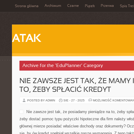
Archiwum
Czarne
Przerwa
Strona główna
Piątek
Spis Tre
ATAK
Archive for the ‘EduPlanner’ Category
NIE ZAWSZE JEST TAK, ŻE MAMY
TO, ŻEBY SPŁACIĆ KREDYT
POSTED BY ADMIN
SIE - 27 - 2025
MOŻLIWOŚĆ KOMENTOWA
Nie zawsze jest tak, że posiadamy pieniądze na to, żeby spł
żeby dostać pomoc typu pożyczki hipoteczne dla firm należy włoż
głównej mierze posiadać właściwe dochody oraz dokumenty? Oczy
się, by ów kredyt spełniał wszelkie nasze wymagania. Z tego tak