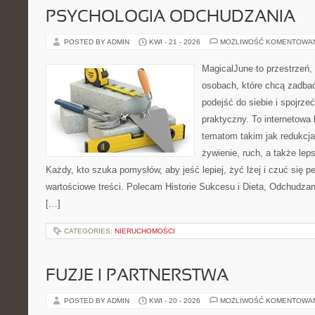
PSYCHOLOGIA ODCHUDZANIA
POSTED BY ADMIN
KWI - 21 - 2026
MOŻLIWOŚĆ KOMENTOWA
MagicalJune to przestrzeń,
osobach, które chcą zadba
podejść do siebie i spojrz
praktyczny. To internetowa
tematom takim jak redukcja
żywienie, ruch, a także le
Każdy, kto szuka pomysłów, aby jeść lepiej, żyć lżej i czuć się pe
wartościowe treści. Polecam Historie Sukcesu i Dieta, Odchudza
[…]
CATEGORIES:
NIERUCHOMOŚCI
FUZJE I PARTNERSTWA
POSTED BY ADMIN
KWI - 20 - 2026
MOŻLIWOŚĆ KOMENTOWA