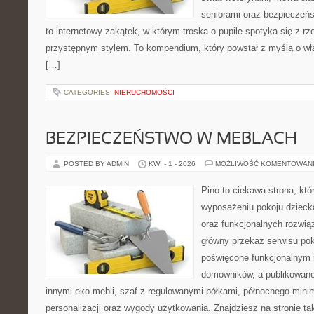
seniorami oraz bezpieczeńs
to internetowy zakątek, w którym troska o pupile spotyka się z r
przystępnym stylem. To kompendium, który powstał z myślą o wła
[…]
CATEGORIES:
NIERUCHOMOŚCI
BEZPIECZEŃSTWO W MEBLACH
POSTED BY ADMIN
KWI - 1 - 2026
MOŻLIWOŚĆ KOMENTOWAN
Pino to ciekawa strona, któ
wyposażeniu pokoju dziecka
oraz funkcjonalnych rozwi
główny przekaz serwisu pok
poświęcone funkcjonalnym 
domowników, a publikowane
innymi eko-mebli, szaf z regulowanymi półkami, północnego mini
personalizacji oraz wygody użytkowania. Znajdziesz na stronie tak