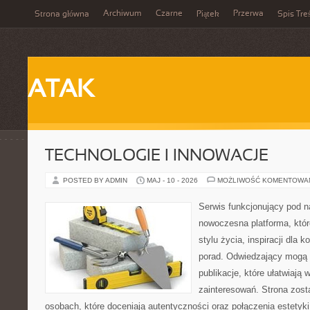
Archiwum
Czarne
Przerwa
Strona główna
Piątek
Spis Tre
ATAK
TECHNOLOGIE I INNOWACJE
POSTED BY ADMIN
MAJ - 10 - 2026
MOŻLIWOŚĆ KOMENTOWA
Serwis funkcjonujący pod 
nowoczesna platforma, któr
stylu życia, inspiracji dla 
porad. Odwiedzający mogą 
publikacje, które ułatwiają 
zainteresowań. Strona zost
osobach, które doceniają autentyczności oraz połączenia estetyki