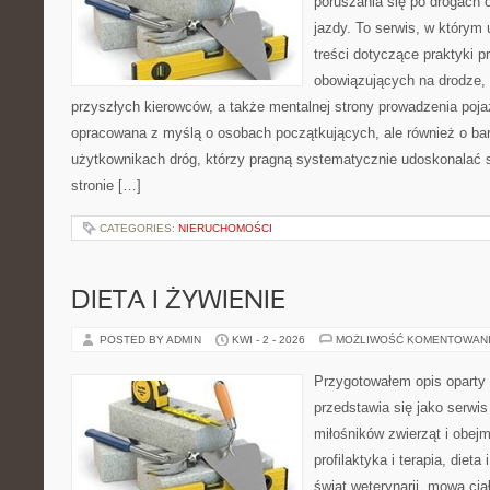
poruszania się po drogach
jazdy. To serwis, w którym 
treści dotyczące praktyki p
obowiązujących na drodze,
przyszłych kierowców, a także mentalnej strony prowadzenia poja
opracowana z myślą o osobach początkujących, ale również o ba
użytkownikach dróg, którzy pragną systematycznie udoskonalać st
stronie […]
CATEGORIES:
NIERUCHOMOŚCI
DIETA I ŻYWIENIE
POSTED BY ADMIN
KWI - 2 - 2026
MOŻLIWOŚĆ KOMENTOWAN
Przygotowałem opis oparty 
przedstawia się jako serwis
miłośników zwierząt i obejm
profilaktyka i terapia, dieta
świat weterynarii, mowa cia