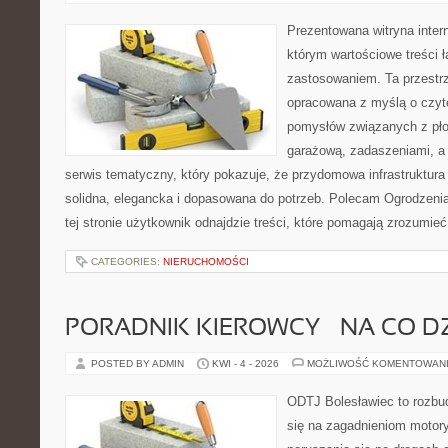
Prezentowana witryna inter
którym wartościowe treści 
zastosowaniem. Ta przestrz
opracowana z myślą o czyt
pomysłów związanych z pło
garażową, zadaszeniami, a 
serwis tematyczny, który pokazuje, że przydomowa infrastruktur
solidna, elegancka i dopasowana do potrzeb. Polecam Ogrodzenia 
tej stronie użytkownik odnajdzie treści, które pomagają zrozumie
CATEGORIES:
NIERUCHOMOŚCI
PORADNIK KIEROWCY – NA CO D
POSTED BY ADMIN
KWI - 4 - 2026
MOŻLIWOŚĆ KOMENTOWAN
ODTJ Bolesławiec to rozbud
się na zagadnieniom motory