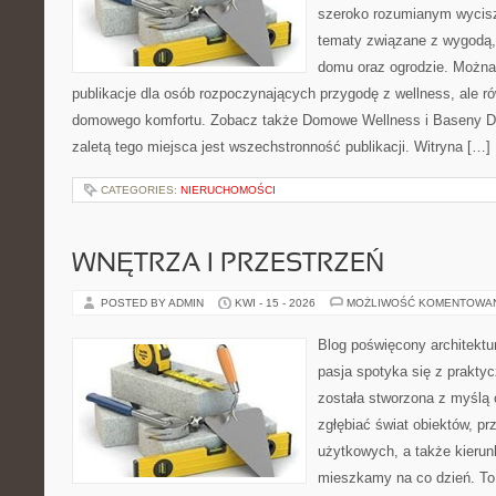
szeroko rozumianym wycisz
tematy związane z wygodą,
domu oraz ogrodzie. Można 
publikacje dla osób rozpoczynających przygodę z wellness, ale r
domowego komfortu. Zobacz także Domowe Wellness i Baseny 
zaletą tego miejsca jest wszechstronność publikacji. Witryna […]
CATEGORIES:
NIERUCHOMOŚCI
WNĘTRZA I PRZESTRZEŃ
POSTED BY ADMIN
KWI - 15 - 2026
MOŻLIWOŚĆ KOMENTOWA
Blog poświęcony architektu
pasja spotyka się z prakty
została stworzona z myślą 
zgłębiać świat obiektów, pr
użytkowych, a także kierun
mieszkamy na co dzień. To 