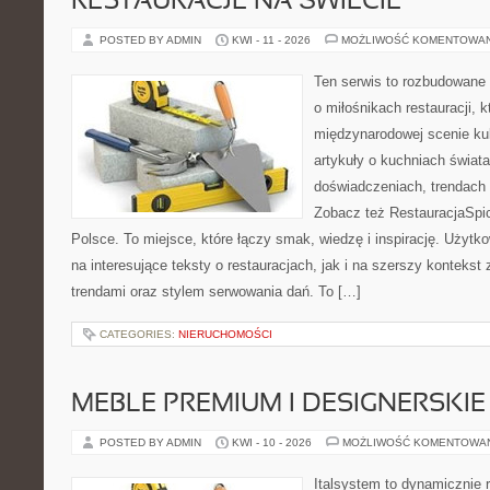
RESTAURACJE NA ŚWIECIE
POSTED BY ADMIN
KWI - 11 - 2026
MOŻLIWOŚĆ KOMENTOWA
Ten serwis to rozbudowane
o miłośnikach restauracji, k
międzynarodowej scenie kul
artykuły o kuchniach świata
doświadczeniach, trendach i
Zobacz też RestauracjaSpic
Polsce. To miejsce, które łączy smak, wiedzę i inspirację. Użyt
na interesujące teksty o restauracjach, jak i na szerszy kontekst
trendami oraz stylem serwowania dań. To […]
CATEGORIES:
NIERUCHOMOŚCI
MEBLE PREMIUM I DESIGNERSKIE
POSTED BY ADMIN
KWI - 10 - 2026
MOŻLIWOŚĆ KOMENTOWA
Italsystem to dynamicznie r