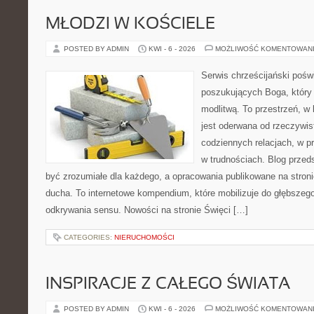
MŁODZI W KOŚCIELE
POSTED BY ADMIN
KWI - 6 - 2026
MOŻLIWOŚĆ KOMENTOWAN
Serwis chrześcijański pośw
poszukujących Boga, który
modlitwą. To przestrzeń, w
jest oderwana od rzeczywist
codziennych relacjach, w pr
w trudnościach. Blog przed
być zrozumiałe dla każdego, a opracowania publikowane na stron
ducha. To internetowe kompendium, które mobilizuje do głębszeg
odkrywania sensu. Nowości na stronie Święci […]
CATEGORIES:
NIERUCHOMOŚCI
INSPIRACJE Z CAŁEGO ŚWIATA
POSTED BY ADMIN
KWI - 6 - 2026
MOŻLIWOŚĆ KOMENTOWAN