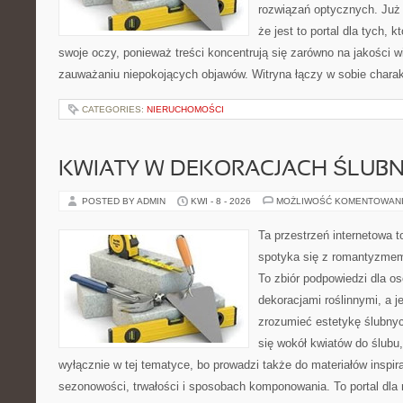
rozwiązań optycznych. Już 
że jest to portal dla tych, 
swoje oczy, ponieważ treści koncentrują się zarówno na jakości wi
zauważaniu niepokojących objawów. Witryna łączy w sobie charak
CATEGORIES:
NIERUCHOMOŚCI
KWIATY W DEKORACJACH ŚLUB
POSTED BY ADMIN
KWI - 8 - 2026
MOŻLIWOŚĆ KOMENTOWAN
Ta przestrzeń internetowa t
spotyka się z romantyzmem
To zbiór podpowiedzi dla osó
dekoracjami roślinnymi, a j
zrozumieć estetykę ślubnyc
się wokół kwiatów do ślubu,
wyłącznie w tej tematyce, bo prowadzi także do materiałów inspir
sezonowości, trwałości i sposobach komponowania. To portal dla m