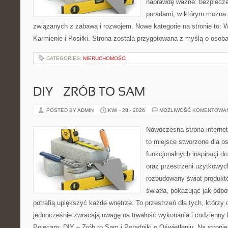
naprawdę ważne: bezpiecze
poradami, w którym można 
związanych z zabawą i rozwojem. Nowe kategorie na stronie to: 
Karmienie i Posiłki. Strona została przygotowana z myślą o osoba
CATEGORIES:
NIERUCHOMOŚCI
DIY – ZRÓB TO SAM
POSTED BY ADMIN
KWI - 28 - 2026
MOŻLIWOŚĆ KOMENTOWA
Nowoczesna strona interne
to miejsce stworzone dla os
funkcjonalnych inspiracji d
oraz przestrzeni użytkowyc
rozbudowany świat produkt
światła, pokazując jak odp
potrafią upiększyć każde wnętrze. To przestrzeń dla tych, którzy 
jednocześnie zwracają uwagę na trwałość wykonania i codzienny 
Polecam: DIY – Zrób to Sam i Poradniki o Oświetleniu. Na stron