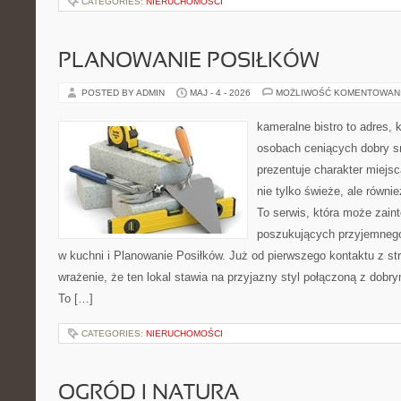
CATEGORIES:
NIERUCHOMOŚCI
PLANOWANIE POSIŁKÓW
POSTED BY ADMIN
MAJ - 4 - 2026
MOŻLIWOŚĆ KOMENTOWAN
kameralne bistro to adres, 
osobach ceniących dobry s
prezentuje charakter miejs
nie tylko świeże, ale równi
To serwis, która może zain
poszukujących przyjemnego
w kuchni i Planowanie Posiłków. Już od pierwszego kontaktu z s
wrażenie, że ten lokal stawia na przyjazny styl połączoną z dobr
To […]
CATEGORIES:
NIERUCHOMOŚCI
OGRÓD I NATURA