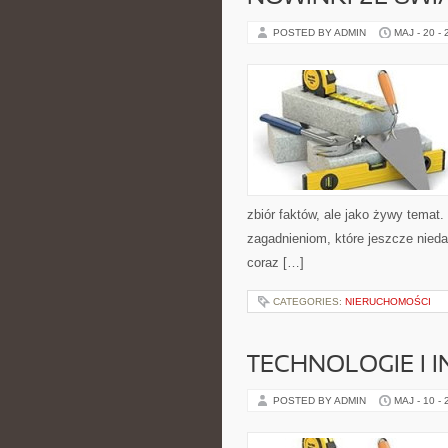
POSTED BY ADMIN
MAJ - 20 -
zbiór faktów, ale jako żywy temat
zagadnieniom, które jeszcze nieda
coraz […]
CATEGORIES:
NIERUCHOMOŚCI
TECHNOLOGIE I 
POSTED BY ADMIN
MAJ - 10 -