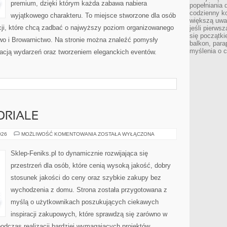
premium, dzięki którym każda zabawa nabiera
popełniania 
codzienny ko
wyjątkowego charakteru. To miejsce stworzone dla osób
większą uwa
cji, które chcą zadbać o najwyższy poziom organizowanego
jeśli pierws
się początki
iwo i Browarnictwo. Na stronie można znaleźć pomysły
balkon, para
myślenia o 
acją wydarzeń oraz tworzeniem eleganckich eventów.
ORIALE
PORADNIKI
026
MOŻLIWOŚĆ KOMENTOWANIA
ZOSTAŁA WYŁĄCZONA
I
TUTORIALE
Sklep-Feniks.pl to dynamicznie rozwijająca się
przestrzeń dla osób, które cenią wysoką jakość, dobry
stosunek jakości do ceny oraz szybkie zakupy bez
wychodzenia z domu. Strona została przygotowana z
myślą o użytkownikach poszukujących ciekawych
inspiracji zakupowych, które sprawdzą się zarówno w
odczas realizacji bardziej wymagających projektów.