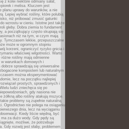
ię z kolei niektóre odmiany sałat,
ypiorek i melisa. Kluczem jest
e planu uprawy do warunków, a nie
ą. Lepiej wybrać rośliny, które polubią
isko, niż próbować zmusić gatunki
 do wzrostu w cieniu. Istotne jest także
roli gleby. Dobra ziemia to fundament
y, a początkujący często skupiają się
nasionach niż na tym, w czym mają
ny. Tymczasem lekkie, przepuszczalne
łoże może w ogromnym stopniu
wój korzeni, ograniczyć ryzyko gnicia i
ymaniu właściwej wilgotności. Warto
 różne rośliny mają odmienne
le w warunkach domowych i
 dobrze sprawdzają się uniwersalne
zbogacone kompostem lub naturalnym
 czasem można eksperymentować
adomie, lecz na początku najlepiej
rozwiązań prostych, sprawdzonych i
ielu ludzi zniechęca się po
niepowodzeniach, gdy nasiona nie
cie żółkną albo rośliny atakują mszyce.
akie problemy są zupełnie naturalną
i. Ogrodnictwo nie polega na osiąganiu
 pierwszego dnia, lecz na wyciąganiu
bserwacji. Kiedy liście więdną, być
a ma za dużo wody. Gdy pędy są
ciągnięte, możliwe, że potrzebuje
ła. Gdy rozwój jest słaby, problemem