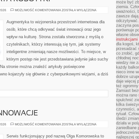
może być zb
ziemia. Czło
NOWINKI
 2026
MOŻLIWOŚĆ KOMENTOWANIA
ZOSTAŁA WYŁĄCZONA
uważności, b
ZE
zawsze dają 
ŚWIATA
ROBOTYKI
odczytywać.
Augmentyka to wizjonerska przestrzeń internetowa dla
zaczyna pos
osób, które chcą odkrywać świat innowacji oraz jego
porównuje po
własne obse
wpływ na kulturę. Strona została stworzona z myślą o
instrukcjami
dla kogoś, k
czytelnikach, którzy interesują się tym, jak systemy
przesadzać 
inteligentne zmieniają nasze możliwości. To miejsce, w
co zrobić, g
chłodnej noc
którym postęp nie jest przedstawiana jedynie jako suchy
wiedzy nie z
. Na stronie można znaleźć artykuły poświęcone
każdy balkon
nieco inne w
wno kojarzyły się głównie z cyberpunkowymi wizjami, a dziś
dobrze uzupe
daje więcej
też ogromny
Zamiast bezw
można rano s
spulchnić zi
kilka świeży
czynności, a
INNOWACJE
rytuał. Czło
śledzi zmian
działa w poś
TECHNOLOGIE
 2026
MOŻLIWOŚĆ KOMENTOWANIA
ZOSTAŁA WYŁĄCZONA
zaniedbane p
I
INNOWACJE
jednocześnie
Serwis funkcjonujący pod nazwą Olga Komorowska to
najlepszej o