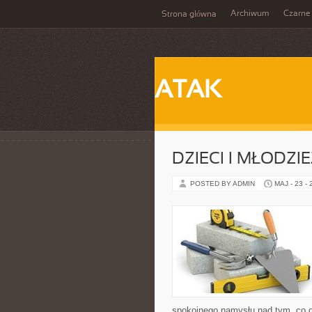
Archiwum
Czarne
Strona główna
ATAK
DZIECI I MŁODZI
POSTED BY ADMIN
MAJ - 23 -
spokojnego namysłu nad tym, co d