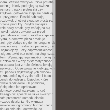
anem. Własne warzywa i zioła potrafią
kuchnię. Kiedy pod ręką są świeże
 rozmaryn, natka pietruszki czy
ktajlowe, gotowanie staje się bardziej
 i przyjemne. Posiłki nabierają
a człowiek chętniej sięga po prostsze,
worzone produkty. Zwykła kanapka
łnie nowy smak, gdy trafiają na nią
 rukoli i zioła zerwane tuż przed
pa nabiera aromatu, sałatka staje się
czysta, a domowa pizza smakuje
czej, gdy dodaje się do niej oregano lub
asnej uprawy. Trzeba też pamiętać, że
 najmniejszy, uczy odpowiedzialności.
a się zostawić bez opieki na długi czas,
tem. Wymagają regularności i uwagi, a
 że człowiek ćwiczy systematyczność.
ka uprawa jest z kolei świetną lekcją
ierpliwości. Obserwowanie kiełkujących
ostu pędów i dojrzewających owoców
j zrozumieć cykl życia roślin i buduje
unek do jedzenia. Dziecko, które
wało rzodkiewkę lub pomidora,
ściej chce ich spróbować.
 domowy ogród warzywny to coś
ększego niż sposób na kilka świeżych
ała przestrzeń samodzielności,
órczego działania. Nie wymaga
arunków ani ogromnego budżetu, lecz
 do uczenia się i gotowości do