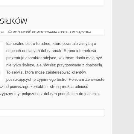
SIŁKÓW
PLANOWANIE
026
MOŻLIWOŚĆ KOMENTOWANIA
ZOSTAŁA WYŁĄCZONA
POSIŁKÓW
kameralne bistro to adres, które powstało z myślą o
osobach ceniących dobry smak. Strona internetowa
prezentuje charakter miejsca, w którym dania mają być
nie tylko świeże, ale również przygotowane z dbałością.
To serwis, która może zainteresować klientów,
poszukujących przyjemnego bistro. Polecam Zero-waste
Już od pierwszego kontaktu z stroną można odnieść
przyjazny styl połączoną z dobrym podejściem do jedzenia.
A