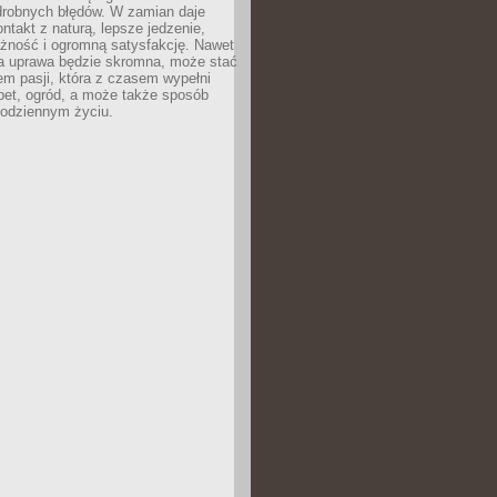
drobnych błędów. W zamian daje
ntakt z naturą, lepsze jedzenie,
żność i ogromną satysfakcję. Nawet
za uprawa będzie skromna, może stać
em pasji, która z czasem wypełni
pet, ogród, a może także sposób
codziennym życiu.