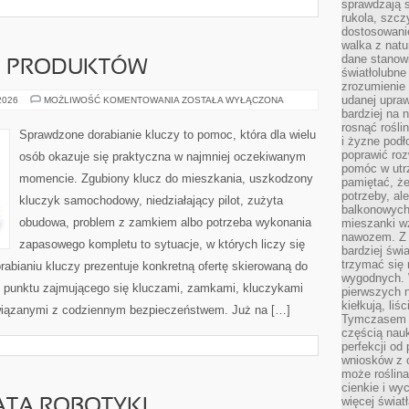
sprawdzają s
rukola, szcz
dostosowani
walka z natur
dane stanow
JE PRODUKTÓW
światłolubne
zrozumienie 
udanej upraw
TESTY
 2026
MOŻLIWOŚĆ KOMENTOWANIA
ZOSTAŁA WYŁĄCZONA
I
bardziej na 
RECENZJE
rosnąć rośli
PRODUKTÓW
Sprawdzone dorabianie kluczy to pomoc, która dla wielu
i żyzne pod
poprawić roz
osób okazuje się praktyczna w najmniej oczekiwanym
pomóc w utrz
momencie. Zgubiony klucz do mieszkania, uszkodzony
pamiętać, że
potrzeby, a
kluczyk samochodowy, niedziałający pilot, zużyta
balkonowych
obudowa, problem z zamkiem albo potrzeba wykonania
mieszanki w
nawozem. Z
zapasowego kompletu to sytuacje, w których liczy się
bardziej świ
trzymać się 
abianiu kluczy prezentuje konkretną ofertę skierowaną do
wygodnych. W
 punktu zajmującego się kluczami, zamkami, kluczykami
pierwszych 
kiełkują, liś
iązanymi z codziennym bezpieczeństwem. Już na […]
Tymczasem t
częścią nauk
perfekcji od
wniosków z o
może roślin
cienkie i wy
więcej świat
ATA ROBOTYKI