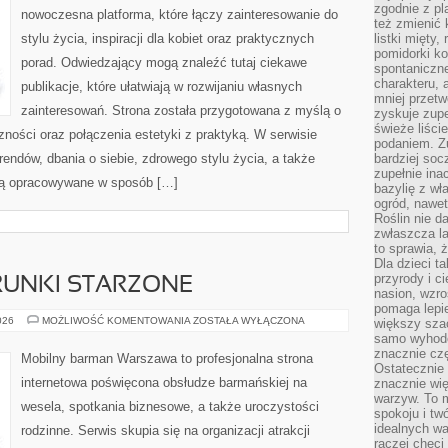
zgodnie z pl
nowoczesna platforma, które łączy zainteresowanie do
też zmienić 
stylu życia, inspiracji dla kobiet oraz praktycznych
listki mięty,
pomidorki ko
porad. Odwiedzający mogą znaleźć tutaj ciekawe
spontaniczne
charakteru, 
publikacje, które ułatwiają w rozwijaniu własnych
mniej przet
zainteresowań. Strona została przygotowana z myślą o
zyskuje zupe
świeże liście
zności oraz połączenia estetyki z praktyką. W serwisie
podaniem. Zu
endów, dbania o siebie, zdrowego stylu życia, a także
bardziej so
zupełnie ina
e są opracowywane w sposób […]
bazylię z wł
ogród, nawet
Roślin nie d
zwłaszcza la
to sprawia,
Dla dzieci ta
przyrody i c
TRUNKI STARZONE
nasion, wzr
pomaga lepie
WHISKY,
026
MOŻLIWOŚĆ KOMENTOWANIA
ZOSTAŁA WYŁĄCZONA
większy szac
RUM
samo wyhodo
I
znacznie czę
TRUNKI
Mobilny barman Warszawa to profesjonalna strona
STARZONE
Ostatecznie
internetowa poświęcona obsłudze barmańskiej na
znacznie wi
warzyw. To m
wesela, spotkania biznesowe, a także uroczystości
spokoju i tw
idealnych w
rodzinne. Serwis skupia się na organizacji atrakcji
raczej chęci