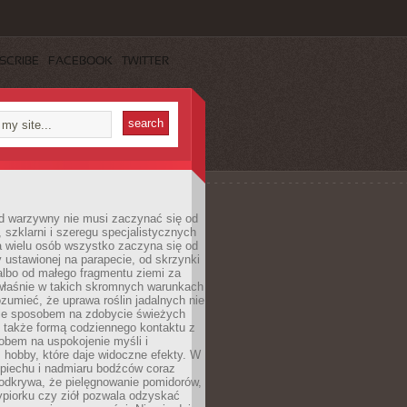
SCRIBE
FACEBOOK
TWITTER
d warzywny nie musi zaczynać się od
, szklarni i szeregu specjalistycznych
a wielu osób wszystko zaczyna się od
y ustawionej na parapecie, od skrzynki
albo od małego fragmentu ziemi za
łaśnie w takich skromnych warunkach
rozumieć, że uprawa roślin jadalnych nie
nie sposobem na zdobycie świeżych
 także formą codziennego kontaktu z
obem na uspokojenie myśli i
hobby, które daje widoczne efekty. W
piechu i nadmiaru bodźców coraz
odkrywa, że pielęgnowanie pomidorów,
ypiorku czy ziół pozwala odzyskać