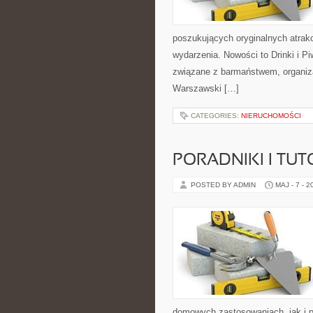
poszukujących oryginalnych atrak
wydarzenia. Nowości to Drinki i P
związane z barmaństwem, organiz
Warszawski […]
CATEGORIES:
NIERUCHOMOŚCI
PORADNIKI I TUT
POSTED BY ADMIN
MAJ - 7 - 2
domowych zastosowaniach, jak i p