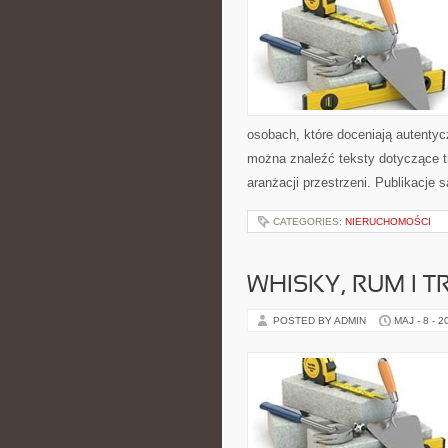
osobach, które doceniają autentyc
można znaleźć teksty dotyczące tr
aranżacji przestrzeni. Publikacj
CATEGORIES:
NIERUCHOMOŚCI
WHISKY, RUM I 
POSTED BY ADMIN
MAJ - 8 - 2