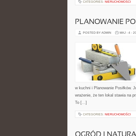
CATEGORIES:
NIERUCHOMOŚCI
PLANOWANIE PO
POSTED BY ADMIN
MAJ - 4 - 2
w kuchni i Planowanie Posiłków. 
wrażenie, że ten lokal stawia na 
To […]
CATEGORIES:
NIERUCHOMOŚCI
OGRÓD I NATUR