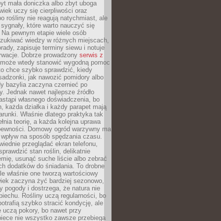
yt mała doniczka albo zbyt uboga
wiek uczy się cierpliwości oraz
o rośliny nie reagują natychmiast, ale
sygnały, które warto nauczyć się
 Na pewnym etapie wiele osób
zukiwać wiedzy w różnych miejscach,
rady, zapisuje terminy siewu i notuje
rwacje. Dobrze prowadzony
serwis z
może wtedy stanowić wygodną pomoc
to chce szybko sprawdzić, kiedy
sadzonki, jak nawozić pomidory albo
dy bazylia zaczyna czernieć po
y. Jednak nawet najlepsze źródło
astąpi własnego doświadczenia, bo
, każda działka i każdy parapet mają
arunki. Właśnie dlatego praktyka tak
łnia teorię, a każda kolejna uprawa
 pewności. Domowy ogród warzywny ma
 wpływ na sposób spędzania czasu.
iednie przeglądać ekran telefonu,
prawdzić stan roślin, delikatnie
emię, usunąć suche liście albo zebrać
ch dodatków do śniadania. To drobne
le właśnie one tworzą wartościowy
wiek zaczyna żyć bardziej sezonowo,
y pogody i dostrzega, że natura nie
piechu. Rośliny uczą regularności, bo
otrafią szybko stracić kondycję, ale
 uczą pokory, bo nawet przy
piece nie wszystko zawsze przebiega