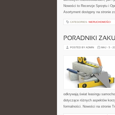
Nowości to Recenzje Sprzętu i Op
Asortyment dostępny na stronie z
CATEGORIES:
NIERUCHOMOŚCI
PORADNIKI ZAK
POSTED BY ADMIN
MAJ - 5 - 2
odkrywają świat leasingu samocho
dotyczące różnych aspektów korzy
formalności. Nowości na stronie T