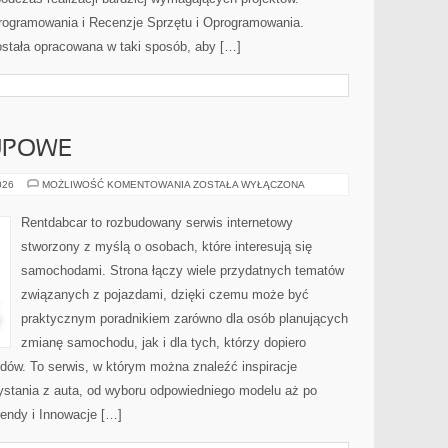
rogramowania i Recenzje Sprzętu i Oprogramowania.
ostała opracowana w taki sposób, aby […]
UPOWE
PORADNIKI
026
MOŻLIWOŚĆ KOMENTOWANIA
ZOSTAŁA WYŁĄCZONA
ZAKUPOWE
Rentdabcar to rozbudowany serwis internetowy
stworzony z myślą o osobach, które interesują się
samochodami. Strona łączy wiele przydatnych tematów
związanych z pojazdami, dzięki czemu może być
praktycznym poradnikiem zarówno dla osób planujących
zmianę samochodu, jak i dla tych, którzy dopiero
dów. To serwis, w którym można znaleźć inspiracje
stania z auta, od wyboru odpowiedniego modelu aż po
rendy i Innowacje […]