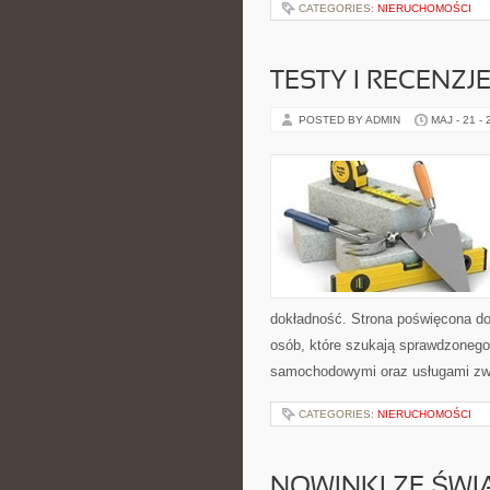
CATEGORIES:
NIERUCHOMOŚCI
TESTY I RECENZ
POSTED BY ADMIN
MAJ - 21 -
dokładność. Strona poświęcona dor
osób, które szukają sprawdzonego
samochodowymi oraz usługami zw
CATEGORIES:
NIERUCHOMOŚCI
NOWINKI ZE ŚWI