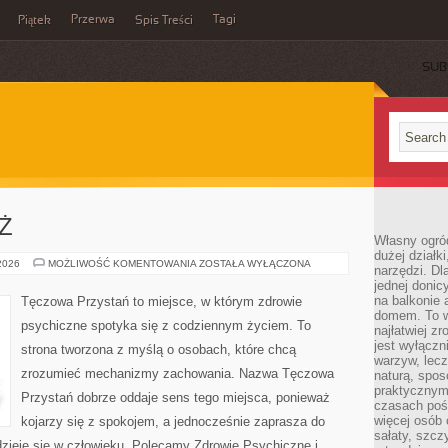
Przerwa
Tagi
Piątek
Spis Treści
SUB
EŻ
Własny ogró
dużej działki
DZIECI
 2026
MOŻLIWOŚĆ KOMENTOWANIA
ZOSTAŁA WYŁĄCZONA
narzędzi. Dl
I
jednej donic
MŁODZIEŻ
na balkonie 
Tęczowa Przystań to miejsce, w którym zdrowie
domem. To w
psychiczne spotyka się z codziennym życiem. To
najłatwiej z
jest wyłącz
strona tworzona z myślą o osobach, które chcą
warzyw, lecz
zrozumieć mechanizmy zachowania. Nazwa Tęczowa
naturą, spos
praktycznym 
Przystań dobrze oddaje sens tego miejsca, ponieważ
czasach poś
więcej osób 
kojarzy się z spokojem, a jednocześnie zaprasza do
sałaty, szcz
zieje się w człowieku. Polecamy Zdrowie Psychiczne i