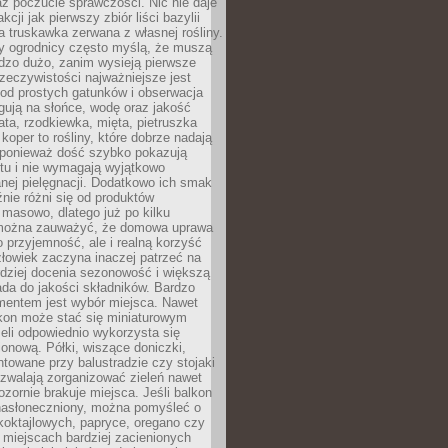
az poczucie sprawczości. Nic nie daje
akcji jak pierwszy zbiór liści bazylii
a truskawka zerwana z własnej rośliny.
y ogrodnicy często myślą, że muszą
dzo dużo, zanim wysieją pierwsze
zeczywistości najważniejsze jest
od prostych gatunków i obserwacja
agują na słońce, wodę oraz jakość
ata, rzodkiewka, mięta, pietruszka
koper to rośliny, które dobrze nadają
, ponieważ dość szybko pokazują
tu i nie wymagają wyjątkowo
nej pielęgnacji. Dodatkowo ich smak
nie różni się od produktów
masowo, dlatego już po kilku
można zauważyć, że domowa uprawa
ko przyjemność, ale i realną korzyść
złowiek zaczyna inaczej patrzeć na
rdziej docenia sezonowość i większą
da do jakości składników. Bardzo
entem jest wybór miejsca. Nawet
lkon może stać się miniaturowym
eli odpowiednio wykorzysta się
ionową. Półki, wiszące doniczki,
towane przy balustradzie czy stojaki
ozwalają zorganizować zieleń nawet
ozornie brakuje miejsca. Jeśli balkon
 nasłoneczniony, można pomyśleć o
koktajlowych, papryce, oregano czy
miejscach bardziej zacienionych