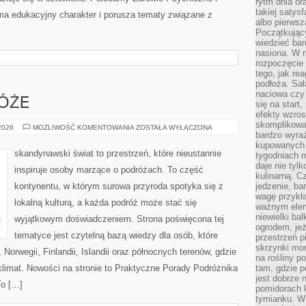
rytm dnia or
takiej satysf
ma edukacyjny charakter i porusza tematy związane z
albo pierwsz
Początkując
wiedzieć bar
nasiona. W r
rozpoczęcie 
tego, jak re
podłoża. Sał
naciowa czy 
ÓŻE
się na start
efekty wzros
skomplikowa
RODZINNE
 2026
MOŻLIWOŚĆ KOMENTOWANIA
ZOSTAŁA WYŁĄCZONA
bardzo wyraź
PODRÓŻE
kupowanych 
skandynawski świat to przestrzeń, które nieustannie
tygodniach 
daje nie tyl
inspiruje osoby marzące o podróżach. To część
kulinarną. C
kontynentu, w którym surowa przyroda spotyka się z
jedzenie, ba
wagę przykła
lokalną kulturą, a każda podróż może stać się
ważnym elem
niewielki ba
wyjątkowym doświadczeniem. Strona poświęcona tej
ogrodem, jeż
tematyce jest czytelną bazą wiedzy dla osób, które
przestrzeń p
skrzynki mon
 Norwegii, Finlandii, Islandii oraz północnych terenów, gdzie
na rośliny p
klimat. Nowości na stronie to Praktyczne Porady Podróżnika
tam, gdzie p
jest dobrze
To […]
pomidorach 
tymianku. W 