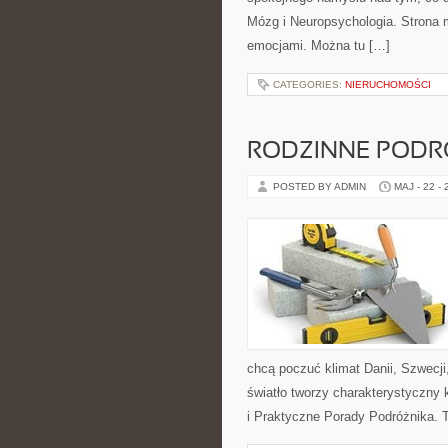
Mózg i Neuropsychologia. Strona 
emocjami. Można tu […]
CATEGORIES:
NIERUCHOMOŚCI
RODZINNE PODR
POSTED BY ADMIN
MAJ - 22 -
chcą poczuć klimat Danii, Szwecji,
światło tworzy charakterystyczny 
i Praktyczne Porady Podróżnika. 