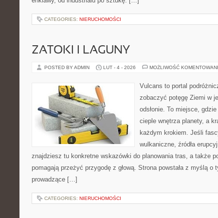
enklawy, od industrialu po sztukę. […]
CATEGORIES:
NIERUCHOMOŚCI
ZATOKI I LAGUNY
POSTED BY ADMIN
LUT - 4 - 2026
MOŻLIWOŚĆ KOMENTOWAN
Vulcans to portal podróżnic
zobaczyć potęgę Ziemi w jej
odsłonie. To miejsce, gdzie
cieple wnętrza planety, a kr
każdym krokiem. Jeśli fasc
wulkaniczne, źródła erupcy
znajdziesz tu konkretne wskazówki do planowania tras, a także p
pomagają przeżyć przygodę z głową. Strona powstała z myślą o ty
prowadzące […]
CATEGORIES:
NIERUCHOMOŚCI