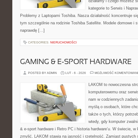
działamy i czego możesz s
kategorie to Serwis i Napra
Problemy z Laptopami Toshiba. Nasza działalność koncentruje si
tym szczególnie na rodzinie Toshiba Satellite. Modele domowe i s
naprawdę […]
CATEGORIES:
NIERUCHOMOŚCI
GAMING & E-SPORT HARDWARE
POSTED BY ADMIN
LUT - 6 - 2026
MOŻLIWOŚĆ KOMENTOWAN
LAKOM to nowoczesna stro
komputerowemu oraz serwis
nam w codziennych zadania
myślą o osobach, które chc
także o tych, którzy potrz
wtedy, gdy komputer zwalni
& e-sport hardware i Retro PC i historia hardware’u. W świecie, w 
zmylić, LAKOM stawia na jasność i rzetelność. Zamiast pustych 