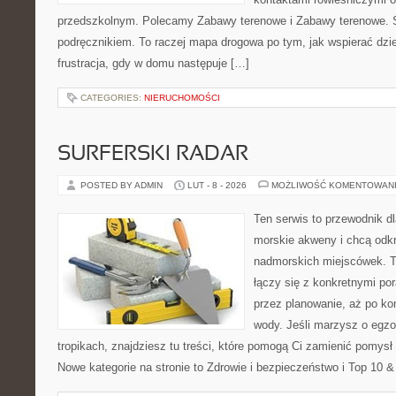
przedszkolnym. Polecamy Zabawy terenowe i Zabawy terenowe. St
podręcznikiem. To raczej mapa drogowa po tym, jak wspierać dzie
frustracja, gdy w domu następuje […]
CATEGORIES:
NIERUCHOMOŚCI
SURFERSKI RADAR
POSTED BY ADMIN
LUT - 8 - 2026
MOŻLIWOŚĆ KOMENTOWAN
Ten serwis to przewodnik dl
morskie akweny i chcą odkr
nadmorskich miejscówek. T
łączy się z konkretnymi po
przez planowanie, aż po ko
wody. Jeśli marzysz o egzo
tropikach, znajdziesz tu treści, które pomogą Ci zamienić pomy
Nowe kategorie na stronie to Zdrowie i bezpieczeństwo i Top 10 &