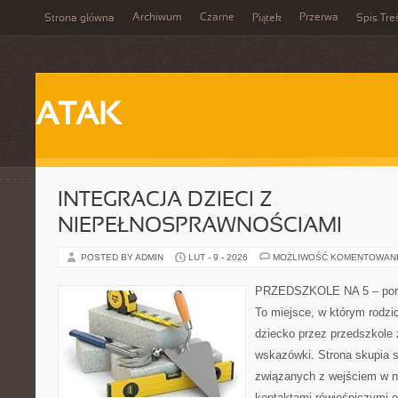
Archiwum
Czarne
Przerwa
Strona główna
Piątek
Spis Tre
ATAK
INTEGRACJA DZIECI Z
NIEPEŁNOSPRAWNOŚCIAMI
POSTED BY ADMIN
LUT - 9 - 2026
MOŻLIWOŚĆ KOMENTOWAN
PRZEDSZKOLE NA 5 – porta
To miejsce, w którym rodzi
dziecko przez przedszkole 
wskazówki. Strona skupia s
związanych z wejściem w n
kontaktami rówieśniczymi 