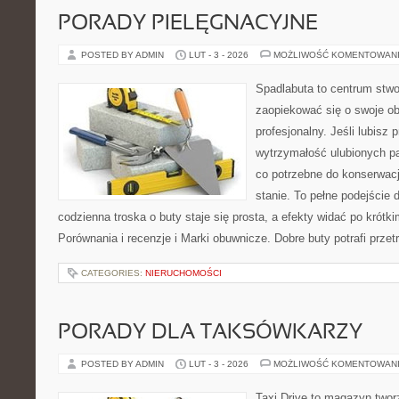
PORADY PIELĘGNACYJNE
POSTED BY ADMIN
LUT - 3 - 2026
MOŻLIWOŚĆ KOMENTOWAN
Spadlabuta to centrum stwo
zaopiekować się o swoje o
profesjonalny. Jeśli lubisz 
wytrzymałość ulubionych pa
co potrzebne do konserwac
stanie. To pełne podejście 
codzienna troska o buty staje się prosta, a efekty widać po krótki
Porównania i recenzje i Marki obuwnicze. Dobre buty potrafi prze
CATEGORIES:
NIERUCHOMOŚCI
PORADY DLA TAKSÓWKARZY
POSTED BY ADMIN
LUT - 3 - 2026
MOŻLIWOŚĆ KOMENTOWAN
Taxi Drive to magazyn two