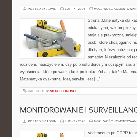
POSTED BY ADMIN
LUT - 7 - 2026
MOŻLIWOŚĆ KOMENTOWAN
Strona „Matematyka dla każ
edukacyjna, w której liczby 
stają się praktyczną umieję
osób, które chcą ogarnić m
dla tych, którzy potrzebują
tematów. Niezależnie od te
rodzicem, nauczycielem, czy po prostu dorosłym uczącym się, zn
wyjaśnienia, które prowadzą krok po kroku. Zobacz także Matema
Matematyka dyskretna. Ideą serwisu jest […]
CATEGORIES:
NIERUCHOMOŚCI
MONITOROWANIE I SURVEILLAN
POSTED BY ADMIN
LUT - 7 - 2026
MOŻLIWOŚĆ KOMENTOWAN
Vademecum po GDPR to ser