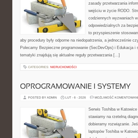
zasady przetwarzania info
wejściu w życie RODO. Stro
codziennych wyzwaniach w 
odpowiedzialnych za bezpie
to przyspieszenie stosowan
aby procedury były odporne na niedopatrzenia, a jednocześnie cz
Polecamy Bezpieczne programowanie (SecDevOps) i Edukacja i 
tematyki znajdują się aktualne reguły przetwarzania […]
CATEGORIES:
NIERUCHOMOŚCI
OPROGRAMOWANIE I SYSTEMY
POSTED BY ADMIN
LUT - 6 - 2026
MOŻLIWOŚĆ KOMENTOWAN
Serwis Toshiba w Katowice 
stawiamy na rzetelną diagn
dobieramy rozwiązanie. Jeśl
laptopów Toshiba w Katowic