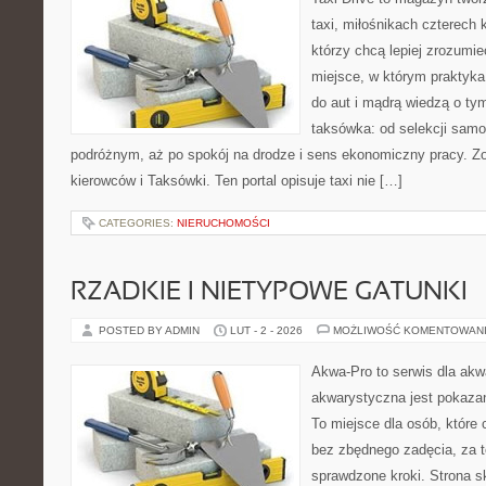
taxi, miłośnikach czterech 
którzy chcą lepiej zrozumie
miejsce, w którym praktyka
do aut i mądrą wiedzą o ty
taksówka: od selekcji samo
podróżnym, aż po spokój na drodze i sens ekonomiczny pracy. Zo
kierowców i Taksówki. Ten portal opisuje taxi nie […]
CATEGORIES:
NIERUCHOMOŚCI
RZADKIE I NIETYPOWE GATUNKI
POSTED BY ADMIN
LUT - 2 - 2026
MOŻLIWOŚĆ KOMENTOWAN
Akwa-Pro to serwis dla akw
akwarystyczna jest pokazan
To miejsce dla osób, które
bez zbędnego zadęcia, za t
sprawdzone kroki. Strona s