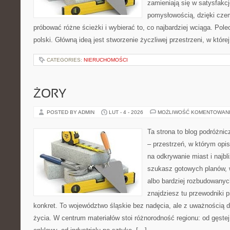
zamieniają się w satysfakcj
pomysłowością, dzięki cz
próbować różne ścieżki i wybierać to, co najbardziej wciąga. Pol
polski. Główną ideą jest stworzenie życzliwej przestrzeni, w któr
CATEGORIES:
NIERUCHOMOŚCI
ŻORY
POSTED BY ADMIN
LUT - 4 - 2026
MOŻLIWOŚĆ KOMENTOWAN
Ta strona to blog podróżni
– przestrzeń, w którym opi
na odkrywanie miast i najbl
szukasz gotowych planów,
albo bardziej rozbudowanyc
znajdziesz tu przewodniki p
konkret. To województwo śląskie bez nadęcia, ale z uważnością dl
życia. W centrum materiałów stoi różnorodność regionu: od gęste