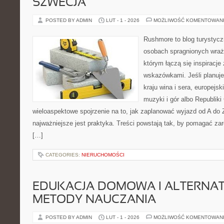
SZWECJA
POSTED BY ADMIN
LUT - 1 - 2026
MOŻLIWOŚĆ KOMENTOWAN
Rushmore to blog turystycz
osobach spragnionych wraże
którym łączą się inspiracje
wskazówkami. Jeśli planuje
kraju wina i sera, europejsk
muzyki i gór albo Republiki
wieloaspektowe spojrzenie na to, jak zaplanować wyjazd od A do
najważniejsze jest praktyka. Treści powstają tak, by pomagać za
[…]
CATEGORIES:
NIERUCHOMOŚCI
EDUKACJA DOMOWA I ALTERNA
METODY NAUCZANIA
POSTED BY ADMIN
LUT - 1 - 2026
MOŻLIWOŚĆ KOMENTOWAN