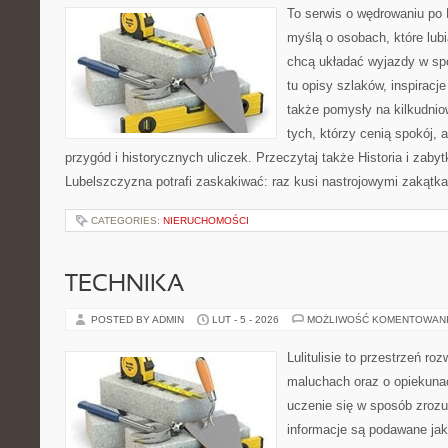
To serwis o wędrowaniu po 
myślą o osobach, które lubią
chcą układać wyjazdy w sp
tu opisy szlaków, inspiracj
także pomysły na kilkudnio
tych, którzy cenią spokój, 
przygód i historycznych uliczek. Przeczytaj także Historia i zabytk
Lubelszczyzna potrafi zaskakiwać: raz kusi nastrojowymi zakątk
CATEGORIES:
NIERUCHOMOŚCI
TECHNIKA
POSTED BY ADMIN
LUT - 5 - 2026
MOŻLIWOŚĆ KOMENTOWAN
Lulitulisie to przestrzeń r
maluchach oraz o opiekuna
uczenie się w sposób zrozu
informacje są podawane jak