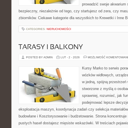
prowadzić swoje akwarium
bezpieczny, niezależnie od tego, czy startujesz od zera, czy masz
zbiorników. Ciekawe kategorie dla wszystkich to Krewetki i Inne
CATEGORIES:
NIERUCHOMOŚCI
TARASY I BALKONY
POSTED BY ADMIN
LUT - 2 - 2026
MOŻLIWOŚĆ KOMENTOWAN
Kursy Marko to serwis pora
wózków widłowych, urządze
w jedną, spójną przestrzeń
stworzone z myślą o osobac
sprawniej, rozumieć, jak fu
podejmować lepsze decyzje
eksploatacja maszyn, koordynacja zadań czy selekcja materiałów
budowlane i Kosztorysowanie i budżetowanie. Strona koncentruje 
pustych haseł dostajesz mięsiste wskazówki. W treściach pojawi