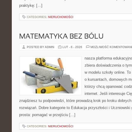
praktykę: […]
CATEGORIES:
NIERUCHOMOŚCI
MATEMATYKA BEZ BÓLU
POSTED BY ADMIN
LUT - 6 - 2026
MOŻLIWOŚĆ KOMENTOWAN
nasza platforma edukacyjna 
zbiera doświadczenia o ty
w modelu szkoły online. To
o kursantach, domowych me
którzy chcą opanować codz
internet. Jeśli interesuje C
znajdziesz tu podpowiedzi, które prowadzą krok po kroku dobry
rozwiązań. Dobre kategorie to Edukacja przyszłości i Uczniowski g
prosta: pomagać w przejściu […]
CATEGORIES:
NIERUCHOMOŚCI