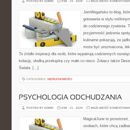
POSTED BY ADMIN
KWI - 23 - 2026
MOŻLIWOŚĆ KOMENTOWA
JemWegańsko to blog, któr
gotowania w stylu roślinny
do codziennego żywienia. To
przyjemność jedzenia spot
kulinarne pokazują, że jadło
może być urozmaicona, lek
To źródło inspiracji dla osób, które wypatrują codziennych rozwią
kolację, słodką przekąskę czy małe co nieco. Zobacz także Dese
Świata. […]
CATEGORIES:
NIERUCHOMOŚCI
PSYCHOLOGIA ODCHUDZANIA
POSTED BY ADMIN
KWI - 21 - 2026
MOŻLIWOŚĆ KOMENTOWA
MagicalJune to przestrzeń,
osobach, które chcą zadba