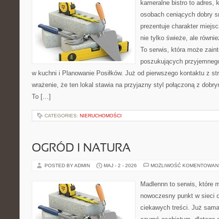
kameralne bistro to adres, 
osobach ceniących dobry s
prezentuje charakter miejs
nie tylko świeże, ale równi
To serwis, która może zain
poszukujących przyjemnego
w kuchni i Planowanie Posiłków. Już od pierwszego kontaktu z s
wrażenie, że ten lokal stawia na przyjazny styl połączoną z dobr
To […]
CATEGORIES:
NIERUCHOMOŚCI
OGRÓD I NATURA
POSTED BY ADMIN
MAJ - 2 - 2026
MOŻLIWOŚĆ KOMENTOWAN
Madlennn to serwis, które 
nowoczesny punkt w sieci 
ciekawych treści. Już sama