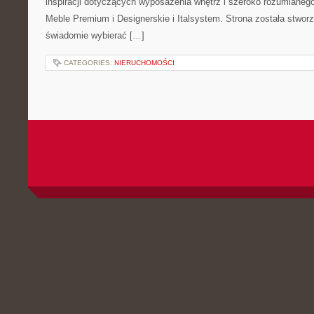
inspiracji dotyczących wyposażenia wnętrz i szeroko rozumianego
Meble Premium i Designerskie i Italsystem. Strona została stworz
świadomie wybierać […]
CATEGORIES:
NIERUCHOMOŚCI