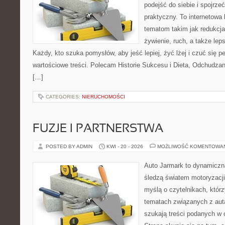
podejść do siebie i spojrz
praktyczny. To internetowa
tematom takim jak redukcja
żywienie, ruch, a także le
Każdy, kto szuka pomysłów, aby jeść lepiej, żyć lżej i czuć się pe
wartościowe treści. Polecam Historie Sukcesu i Dieta, Odchudza
[…]
CATEGORIES:
NIERUCHOMOŚCI
FUZJE I PARTNERSTWA
POSTED BY ADMIN
KWI - 20 - 2026
MOŻLIWOŚĆ KOMENTOWA
Auto Jarmark to dynamiczna
śledzą światem motoryzacji
myślą o czytelnikach, któr
tematach związanych z aut
szukają treści podanych w 