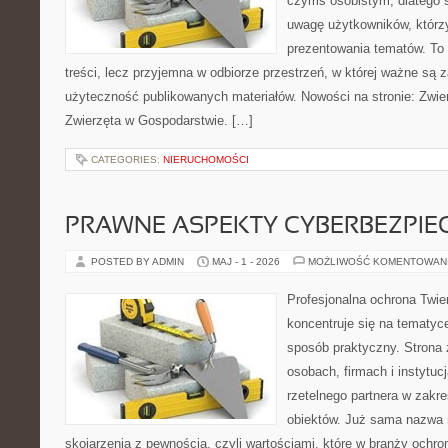
czymś osobistym, dlatego 
uwagę użytkowników, którzy
prezentowania tematów. To 
treści, lecz przyjemna w odbiorze przestrzeń, w której ważne są z
użyteczność publikowanych materiałów. Nowości na stronie: Zwie
Zwierzęta w Gospodarstwie. […]
CATEGORIES:
NIERUCHOMOŚCI
PRAWNE ASPEKTY CYBERBEZPI
POSTED BY ADMIN
MAJ - 1 - 2026
MOŻLIWOŚĆ KOMENTOWAN
Profesjonalna ochrona Twier
koncentruje się na tematyc
sposób praktyczny. Strona 
osobach, firmach i instytuc
rzetelnego partnera w zakr
obiektów. Już sama nazwa 
skojarzenia z pewnością, czyli wartościami, które w branży ochr