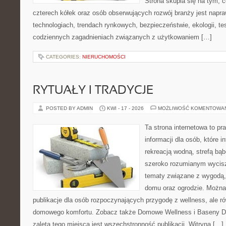
Strona skupia się na tym, 
czterech kółek oraz osób obserwujących rozwój branży jest napr
technologiach, trendach rynkowych, bezpieczeństwie, ekologii, t
codziennych zagadnieniach związanych z użytkowaniem […]
CATEGORIES:
NIERUCHOMOŚCI
RYTUAŁY I TRADYCJE
POSTED BY ADMIN
KWI - 17 - 2026
MOŻLIWOŚĆ KOMENTOWA
Ta strona internetowa to 
informacji dla osób, które in
rekreacją wodną, strefą bą
szeroko rozumianym wycisz
tematy związane z wygodą,
domu oraz ogrodzie. Można 
publikacje dla osób rozpoczynających przygodę z wellness, ale r
domowego komfortu. Zobacz także Domowe Wellness i Baseny 
zaletą tego miejsca jest wszechstronność publikacji. Witryna […]