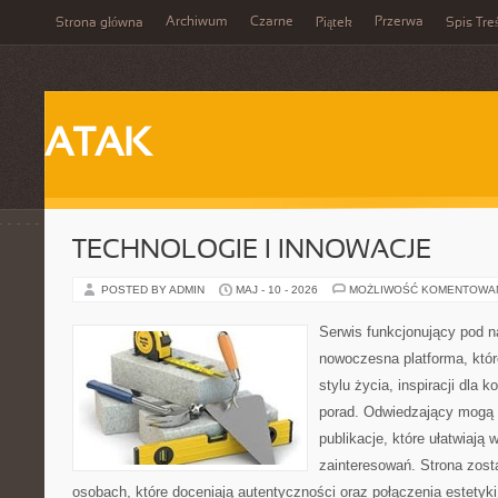
Archiwum
Czarne
Przerwa
Strona główna
Piątek
Spis Tre
ATAK
TECHNOLOGIE I INNOWACJE
POSTED BY ADMIN
MAJ - 10 - 2026
MOŻLIWOŚĆ KOMENTOWA
Serwis funkcjonujący pod 
nowoczesna platforma, któr
stylu życia, inspiracji dla 
porad. Odwiedzający mogą 
publikacje, które ułatwiają 
zainteresowań. Strona zost
osobach, które doceniają autentyczności oraz połączenia estetyki