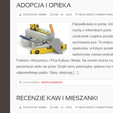
ADOPCJA I OPIEKA
POSTED BY ADMIN
KWI - 15 - 2026
MOŻLIWOŚĆ KOMENTOWA
Pakawilkolaka to portal, kt
myślą o miłośnikach psów. 
użytkownik znajdzie przyda
wychowania psa. To miejsc
opiekunów, w którym poradn
wartościowy zestaw artykułó
Podróże i Aktywności i Psia Kultura i Media. Na stronie można z
prezentacje wielu ras psów. Dzięki temu potencjalny opiekun ma
odpowiedniego pupila. Opisy obejmują […]
CATEGORIES:
NIERUCHOMOŚCI
RECENZJE KAW I MIESZANKI
POSTED BY ADMIN
KWI - 12 - 2026
MOŻLIWOŚĆ KOMENTOWA