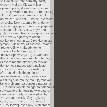
ię z kolei niektóre odmiany sałat,
ypiorek i melisa. Kluczem jest
e planu uprawy do warunków, a nie
ą. Lepiej wybrać rośliny, które polubią
isko, niż próbować zmusić gatunki
 do wzrostu w cieniu. Istotne jest także
roli gleby. Dobra ziemia to fundament
y, a początkujący często skupiają się
nasionach niż na tym, w czym mają
ny. Tymczasem lekkie, przepuszczalne
łoże może w ogromnym stopniu
wój korzeni, ograniczyć ryzyko gnicia i
ymaniu właściwej wilgotności. Warto
 różne rośliny mają odmienne
le w warunkach domowych i
 dobrze sprawdzają się uniwersalne
zbogacone kompostem lub naturalnym
 czasem można eksperymentować
adomie, lecz na początku najlepiej
rozwiązań prostych, sprawdzonych i
ielu ludzi zniechęca się po
niepowodzeniach, gdy nasiona nie
cie żółkną albo rośliny atakują mszyce.
akie problemy są zupełnie naturalną
i. Ogrodnictwo nie polega na osiąganiu
 pierwszego dnia, lecz na wyciąganiu
bserwacji. Kiedy liście więdną, być
a ma za dużo wody. Gdy pędy są
ciągnięte, możliwe, że potrzebuje
ła. Gdy rozwój jest słaby, problemem