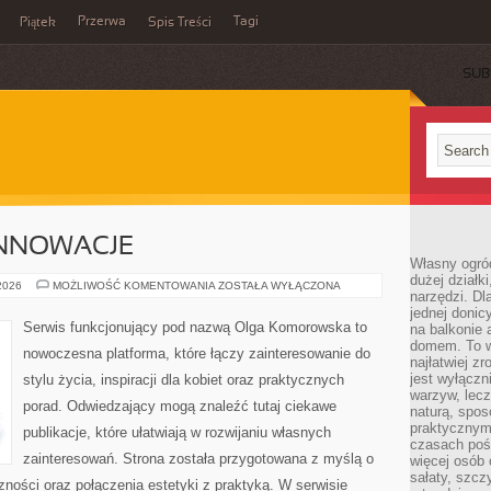
Przerwa
Tagi
Piątek
Spis Treści
SUB
INNOWACJE
Własny ogró
dużej działki
TECHNOLOGIE
 2026
MOŻLIWOŚĆ KOMENTOWANIA
ZOSTAŁA WYŁĄCZONA
narzędzi. Dl
I
INNOWACJE
jednej donic
Serwis funkcjonujący pod nazwą Olga Komorowska to
na balkonie 
domem. To w
nowoczesna platforma, które łączy zainteresowanie do
najłatwiej z
jest wyłącz
stylu życia, inspiracji dla kobiet oraz praktycznych
warzyw, lecz
porad. Odwiedzający mogą znaleźć tutaj ciekawe
naturą, spos
praktycznym 
publikacje, które ułatwiają w rozwijaniu własnych
czasach poś
zainteresowań. Strona została przygotowana z myślą o
więcej osób 
sałaty, szcz
zności oraz połączenia estetyki z praktyką. W serwisie