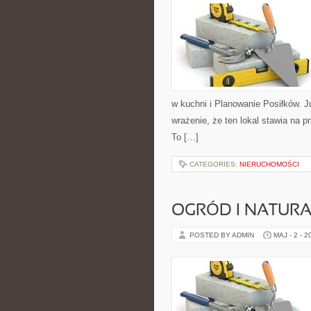
w kuchni i Planowanie Posiłków. 
wrażenie, że ten lokal stawia na 
To […]
CATEGORIES:
NIERUCHOMOŚCI
OGRÓD I NATUR
POSTED BY ADMIN
MAJ - 2 - 2