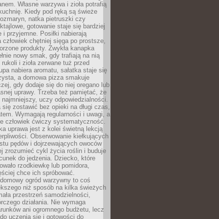
anem. Własne warzywa i zioła potrafią
kuchnię. Kiedy pod ręką są świeże
 rozmaryn, natka pietruszki czy
ktajlowe, gotowanie staje się bardziej
 i przyjemne. Posiłki nabierają
a człowiek chętniej sięga po prostsze,
worzone produkty. Zwykła kanapka
łnie nowy smak, gdy trafiają na nią
 rukoli i zioła zerwane tuż przed
pa nabiera aromatu, sałatka staje się
czysta, a domowa pizza smakuje
czej, gdy dodaje się do niej oregano lub
asnej uprawy. Trzeba też pamiętać, że
 najmniejszy, uczy odpowiedzialności.
a się zostawić bez opieki na długi czas,
tem. Wymagają regularności i uwagi, a
 że człowiek ćwiczy systematyczność.
ka uprawa jest z kolei świetną lekcją
ierpliwości. Obserwowanie kiełkujących
ostu pędów i dojrzewających owoców
j zrozumieć cykl życia roślin i buduje
unek do jedzenia. Dziecko, które
wało rzodkiewkę lub pomidora,
ściej chce ich spróbować.
 domowy ogród warzywny to coś
ększego niż sposób na kilka świeżych
ała przestrzeń samodzielności,
órczego działania. Nie wymaga
arunków ani ogromnego budżetu, lecz
 do uczenia się i gotowości do