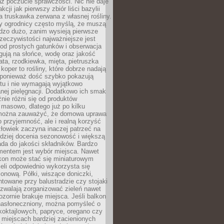
az poczucie sprawczości. Nic nie daje
akcji jak pierwszy zbiór liści bazylii
a truskawka zerwana z własnej rośliny.
y ogrodnicy często myślą, że muszą
dzo dużo, zanim wysieją pierwsze
zeczywistości najważniejsze jest
od prostych gatunków i obserwacja
agują na słońce, wodę oraz jakość
ata, rzodkiewka, mięta, pietruszka
koper to rośliny, które dobrze nadają
, ponieważ dość szybko pokazują
tu i nie wymagają wyjątkowo
nej pielęgnacji. Dodatkowo ich smak
nie różni się od produktów
masowo, dlatego już po kilku
można zauważyć, że domowa uprawa
ko przyjemność, ale i realną korzyść
złowiek zaczyna inaczej patrzeć na
rdziej docenia sezonowość i większą
da do jakości składników. Bardzo
entem jest wybór miejsca. Nawet
lkon może stać się miniaturowym
eli odpowiednio wykorzysta się
ionową. Półki, wiszące doniczki,
towane przy balustradzie czy stojaki
ozwalają zorganizować zieleń nawet
ozornie brakuje miejsca. Jeśli balkon
 nasłoneczniony, można pomyśleć o
koktajlowych, papryce, oregano czy
miejscach bardziej zacienionych