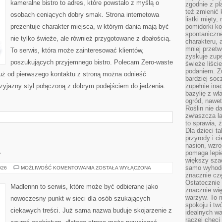
kameralne bistro to adres, które powstało z myślą o
zgodnie z pl
też zmienić 
osobach ceniących dobry smak. Strona internetowa
listki mięty,
prezentuje charakter miejsca, w którym dania mają być
pomidorki ko
spontaniczne
nie tylko świeże, ale również przygotowane z dbałością.
charakteru, 
mniej przet
To serwis, która może zainteresować klientów,
zyskuje zupe
poszukujących przyjemnego bistro. Polecam Zero-waste
świeże liście
podaniem. Zu
Już od pierwszego kontaktu z stroną można odnieść
bardziej so
przyjazny styl połączoną z dobrym podejściem do jedzenia.
zupełnie ina
bazylię z wł
ogród, nawet
Roślin nie d
zwłaszcza la
to sprawia,
Dla dzieci ta
przyrody i c
nasion, wzr
A
pomaga lepie
większy szac
samo wyhodo
OGRÓD
026
MOŻLIWOŚĆ KOMENTOWANIA
ZOSTAŁA WYŁĄCZONA
I
znacznie czę
NATURA
Ostatecznie
Madlennn to serwis, które może być odbierane jako
znacznie wi
warzyw. To m
nowoczesny punkt w sieci dla osób szukających
spokoju i tw
ciekawych treści. Już sama nazwa buduje skojarzenie z
idealnych w
raczej chęci