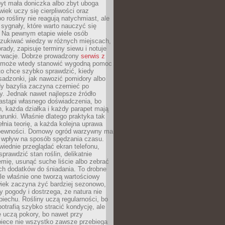
yt mała doniczka albo zbyt uboga
wiek uczy się cierpliwości oraz
o rośliny nie reagują natychmiast, ale
sygnały, które warto nauczyć się
 Na pewnym etapie wiele osób
zukiwać wiedzy w różnych miejscach,
rady, zapisuje terminy siewu i notuje
rwacje. Dobrze prowadzony
serwis z
może wtedy stanowić wygodną pomoc
to chce szybko sprawdzić, kiedy
sadzonki, jak nawozić pomidory albo
dy bazylia zaczyna czernieć po
y. Jednak nawet najlepsze źródło
astąpi własnego doświadczenia, bo
, każda działka i każdy parapet mają
arunki. Właśnie dlatego praktyka tak
łnia teorię, a każda kolejna uprawa
 pewności. Domowy ogród warzywny ma
 wpływ na sposób spędzania czasu.
iednie przeglądać ekran telefonu,
prawdzić stan roślin, delikatnie
emię, usunąć suche liście albo zebrać
ch dodatków do śniadania. To drobne
le właśnie one tworzą wartościowy
wiek zaczyna żyć bardziej sezonowo,
y pogody i dostrzega, że natura nie
piechu. Rośliny uczą regularności, bo
otrafią szybko stracić kondycję, ale
 uczą pokory, bo nawet przy
piece nie wszystko zawsze przebiega