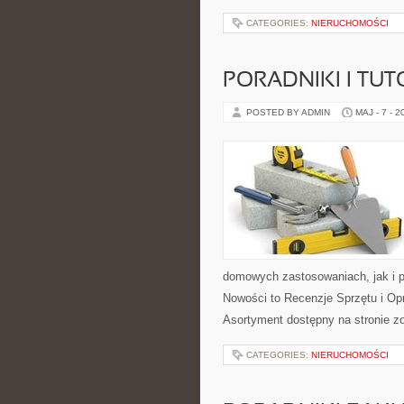
CATEGORIES:
NIERUCHOMOŚCI
PORADNIKI I TUT
POSTED BY ADMIN
MAJ - 7 - 2
domowych zastosowaniach, jak i p
Nowości to Recenzje Sprzętu i Op
Asortyment dostępny na stronie z
CATEGORIES:
NIERUCHOMOŚCI