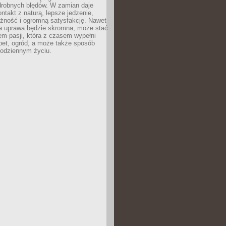
drobnych błędów. W zamian daje
ntakt z naturą, lepsze jedzenie,
żność i ogromną satysfakcję. Nawet
za uprawa będzie skromna, może stać
em pasji, która z czasem wypełni
pet, ogród, a może także sposób
codziennym życiu.