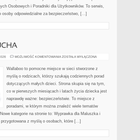
ych Osobowych i Poradniki dla Użytkowników. To serwis,
o osoby odpowiedzialne za bezpieczeństwo, […]
UCHA
MODA
2026
MOŻLIWOŚĆ KOMENTOWANIA
ZOSTAŁA WYŁĄCZONA
DLA
MALUCHA
Wallaboo to pomocne miejsce w sieci stworzone z
myślą o rodzicach, którzy szukają codziennych porad
dotyczących małych dzieci. Strona skupia się na tym,
co w pierwszych miesiącach i latach życia dziecka jest
naprawdę ważne: bezpieczeństwie. To miejsce z
poradami, w którym można znaleźć wiele tematów
Nowe kategorie na stronie to: Wyprawka dla Maluszka i
ła przygotowana z myślą o osobach, które […]