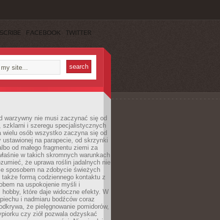
SCRIBE
FACEBOOK
TWITTER
d warzywny nie musi zaczynać się od
, szklarni i szeregu specjalistycznych
a wielu osób wszystko zaczyna się od
y ustawionej na parapecie, od skrzynki
albo od małego fragmentu ziemi za
łaśnie w takich skromnych warunkach
rozumieć, że uprawa roślin jadalnych nie
nie sposobem na zdobycie świeżych
 także formą codziennego kontaktu z
obem na uspokojenie myśli i
hobby, które daje widoczne efekty. W
piechu i nadmiaru bodźców coraz
odkrywa, że pielęgnowanie pomidorów,
ypiorku czy ziół pozwala odzyskać