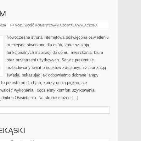
AM
DIY
2026
MOŻLIWOŚĆ KOMENTOWANIA
ZOSTAŁA WYŁĄCZONA
–
ZRÓB
TO
Nowoczesna strona internetowa poświęcona oświetleniu
SAM
to miejsce stworzone dla osób, które szukają
funkcjonalnych inspiracji do domu, mieszkania, biura
oraz przestrzeni użytkowych. Serwis prezentuje
rozbudowany świat produktów związanych z aranżacją
światła, pokazując jak odpowiednio dobrane lampy
To przestrzeń dla tych, którzy cenią piękno, ale
rwałość wykonania i codzienny komfort użytkowania.
dniki o Oświetleniu. Na stronie można […]
EKĄSKI