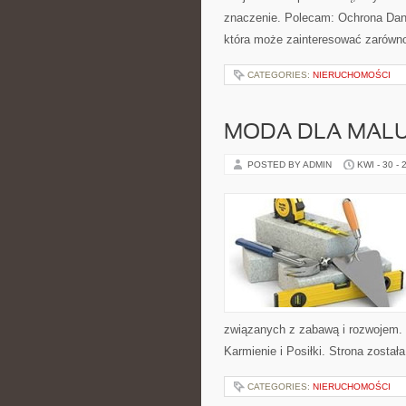
znaczenie. Polecam: Ochrona Dan
która może zainteresować zarówn
CATEGORIES:
NIERUCHOMOŚCI
MODA DLA MAL
POSTED BY ADMIN
KWI - 30 - 
związanych z zabawą i rozwojem. 
Karmienie i Posiłki. Strona zosta
CATEGORIES:
NIERUCHOMOŚCI