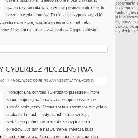
czymś osobistym, dlatego strona może przyciągać
popełniania 
uwagę użytkowników, którzy lubią świeże podejście do
codzienny ko
większą uwa
prezentowania tematów. To nie jest przypadkowy zbiór
jeśli pierws
się początki
przestrzeń, w której ważne są zarówno klimat, jak i
balkon, para
ałów. Nowości na stronie: Zwierzęta w Gospodarstwie i
myślenia o 
Y CYBERBEZPIECZEŃSTWA
PRAWNE
026
MOŻLIWOŚĆ KOMENTOWANIA
ZOSTAŁA WYŁĄCZONA
ASPEKTY
CYBERBEZPIECZEŃSTWA
Profesjonalna ochrona Twierdza to przestrzeń, które
koncentruje się na tematyce spokoju i porządku w
sposób praktyczny. Strona została stworzona z myślą o
osobach, firmach i instytucjach, które szukają
rzetelnego partnera w zakresie zabezpieczenia
obiektów. Już sama nazwa marka Twierdza budzi
rtościami, które w branży ochrony mają pierwszorzędne