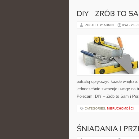
DIY – ZRÓB TO S
POSTED BY ADMIN
KWI - 28 - 
potrafią upiększyć każde wnętrze. 
jednocześnie zwracają uwagę na t
Polecam: DIY – Zrób to Sam i Pora
CATEGORIES:
NIERUCHOMOŚCI
ŚNIADANIA I PRZ