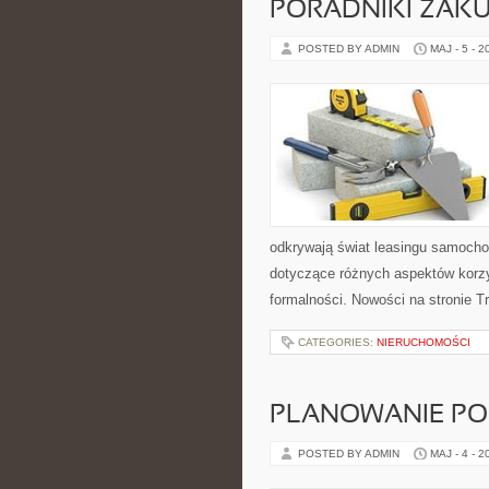
PORADNIKI ZAK
POSTED BY ADMIN
MAJ - 5 - 2
odkrywają świat leasingu samocho
dotyczące różnych aspektów korzy
formalności. Nowości na stronie T
CATEGORIES:
NIERUCHOMOŚCI
PLANOWANIE PO
POSTED BY ADMIN
MAJ - 4 - 2