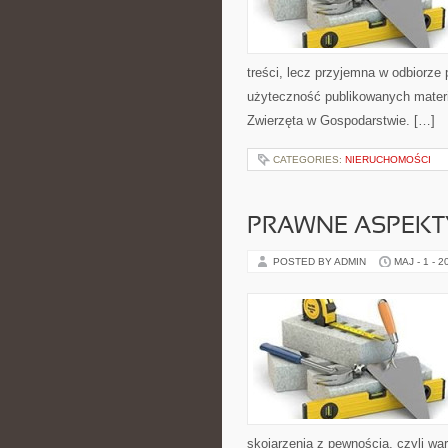
treści, lecz przyjemna w odbiorze 
użyteczność publikowanych materi
Zwierzęta w Gospodarstwie. […]
CATEGORIES:
NIERUCHOMOŚCI
PRAWNE ASPEKT
POSTED BY ADMIN
MAJ - 1 - 2
skojarzenia z pewnością, czyli wa