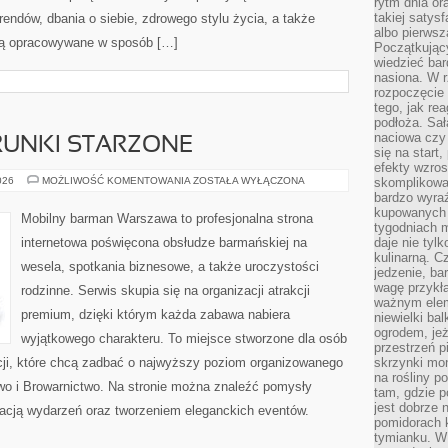
rytm dnia or
takiej satysf
endów, dbania o siebie, zdrowego stylu życia, a także
albo pierwsz
e są opracowywane w sposób […]
Początkując
wiedzieć bar
nasiona. W r
rozpoczęcie 
tego, jak re
podłoża. Sał
naciowa czy 
TRUNKI STARZONE
się na start
efekty wzros
WHISKY,
026
MOŻLIWOŚĆ KOMENTOWANIA
ZOSTAŁA WYŁĄCZONA
skomplikowa
RUM
bardzo wyraź
I
kupowanych 
TRUNKI
Mobilny barman Warszawa to profesjonalna strona
STARZONE
tygodniach 
internetowa poświęcona obsłudze barmańskiej na
daje nie tyl
kulinarną. C
wesela, spotkania biznesowe, a także uroczystości
jedzenie, ba
wagę przykła
rodzinne. Serwis skupia się na organizacji atrakcji
ważnym elem
premium, dzięki którym każda zabawa nabiera
niewielki ba
ogrodem, jeż
wyjątkowego charakteru. To miejsce stworzone dla osób
przestrzeń p
cji, które chcą zadbać o najwyższy poziom organizowanego
skrzynki mon
na rośliny p
iwo i Browarnictwo. Na stronie można znaleźć pomysły
tam, gdzie p
jest dobrze
acją wydarzeń oraz tworzeniem eleganckich eventów.
pomidorach 
tymianku. W 