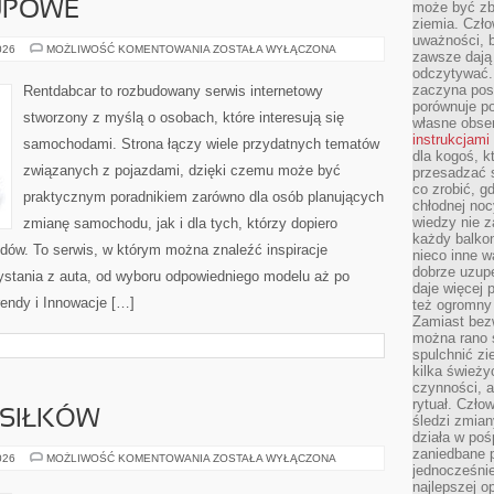
UPOWE
może być zb
ziemia. Czło
uważności, b
PORADNIKI
026
MOŻLIWOŚĆ KOMENTOWANIA
ZOSTAŁA WYŁĄCZONA
zawsze dają 
ZAKUPOWE
odczytywać.
zaczyna pos
Rentdabcar to rozbudowany serwis internetowy
porównuje po
stworzony z myślą o osobach, które interesują się
własne obse
instrukcjami
samochodami. Strona łączy wiele przydatnych tematów
dla kogoś, k
związanych z pojazdami, dzięki czemu może być
przesadzać 
co zrobić, g
praktycznym poradnikiem zarówno dla osób planujących
chłodnej noc
wiedzy nie z
zmianę samochodu, jak i dla tych, którzy dopiero
każdy balkon
dów. To serwis, w którym można znaleźć inspiracje
nieco inne w
dobrze uzupe
stania z auta, od wyboru odpowiedniego modelu aż po
daje więcej
rendy i Innowacje […]
też ogromny
Zamiast bezw
można rano s
spulchnić zi
kilka świeży
czynności, a
rytuał. Czło
SIŁKÓW
śledzi zmian
działa w poś
zaniedbane p
PLANOWANIE
026
MOŻLIWOŚĆ KOMENTOWANIA
ZOSTAŁA WYŁĄCZONA
jednocześnie
POSIŁKÓW
najlepszej o