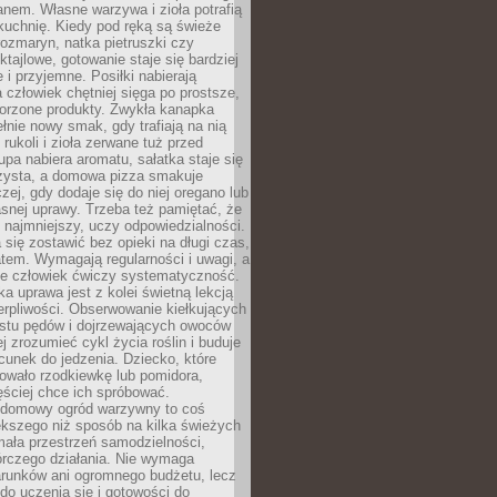
anem. Własne warzywa i zioła potrafią
kuchnię. Kiedy pod ręką są świeże
 rozmaryn, natka pietruszki czy
ktajlowe, gotowanie staje się bardziej
 i przyjemne. Posiłki nabierają
a człowiek chętniej sięga po prostsze,
worzone produkty. Zwykła kanapka
łnie nowy smak, gdy trafiają na nią
 rukoli i zioła zerwane tuż przed
pa nabiera aromatu, sałatka staje się
czysta, a domowa pizza smakuje
czej, gdy dodaje się do niej oregano lub
asnej uprawy. Trzeba też pamiętać, że
 najmniejszy, uczy odpowiedzialności.
a się zostawić bez opieki na długi czas,
tem. Wymagają regularności i uwagi, a
 że człowiek ćwiczy systematyczność.
ka uprawa jest z kolei świetną lekcją
ierpliwości. Obserwowanie kiełkujących
ostu pędów i dojrzewających owoców
j zrozumieć cykl życia roślin i buduje
unek do jedzenia. Dziecko, które
wało rzodkiewkę lub pomidora,
ściej chce ich spróbować.
 domowy ogród warzywny to coś
ększego niż sposób na kilka świeżych
ała przestrzeń samodzielności,
órczego działania. Nie wymaga
arunków ani ogromnego budżetu, lecz
 do uczenia się i gotowości do