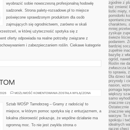
zgodnie z pl
wyobrazić sobie nowoczesną profesjonalną hodowlę
też zmienić 
sadzonek. Strona palety-rozsadowe.pl to miejsce
listki mięty,
pomidorki ko
poświęcone sprawdzonym produktom dla osób
spontaniczne
zajmujących się ogrodnictwem, zarówno w skali
charakteru, 
mniej przet
przestrzeń, w której użyteczność spotyka się z
zyskuje zupe
świeże liście
ent oferty odpowiada na realne potrzeby związane z
podaniem. Zu
echowywaniem i zabezpieczaniem roślin. Ciekawe kategorie
bardziej so
zupełnie ina
bazylię z wł
ogród, nawet
Roślin nie d
zwłaszcza la
to sprawia,
Dla dzieci ta
przyrody i c
ĘTOM
nasion, wzr
pomaga lepie
POMOC
 2026
MOŻLIWOŚĆ KOMENTOWANIA
ZOSTAŁA WYŁĄCZONA
większy szac
ZWIERZĘTOM
samo wyhodo
znacznie czę
Sztab WOŚP Tarnobrzeg – Gramy z radością! to
Ostatecznie
miejsce, w którym pomoc spotyka się z entuzjazmem, a
znacznie wi
warzyw. To m
lokalna zbiorowość pokazuje, że wspólne działanie ma
spokoju i tw
idealnych w
ogromną moc. To nie jest zwykła strona o
raczej chęci