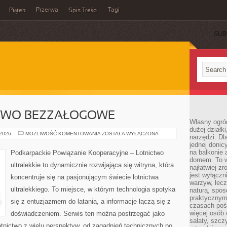
Przerwa
Tagi
Piątek
Spis Treści
SUB
CTWO BEZZAŁOGOWE
Własny ogró
dużej działki
DRONY
 2026
MOŻLIWOŚĆ KOMENTOWANIA
ZOSTAŁA WYŁĄCZONA
narzędzi. Dl
I
jednej donic
LOTNICTWO
BEZZAŁOGOWE
na balkonie 
Podkarpackie Powiązanie Kooperacyjne – Lotnictwo
domem. To w
ultralekkie to dynamicznie rozwijająca się witryna, która
najłatwiej z
jest wyłącz
koncentruje się na pasjonującym świecie lotnictwa
warzyw, lecz
ultralekkiego. To miejsce, w którym technologia spotyka
naturą, spos
praktycznym 
się z entuzjazmem do latania, a informacje łączą się z
czasach poś
więcej osób 
doświadczeniem. Serwis ten można postrzegać jako
sałaty, szcz
lotnictwo z wielu perspektyw, od zagadnień technicznych po