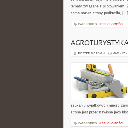
tematy związane z pilotowaniem. 
sama nazwa strony podkreśla, […
CATEGORIES:
NIERUCHOMOŚCI
AGROTURYSTYKA 
POSTED BY ADMIN
MAR - 17 -
szukaniu wyjątkowych miejsc zaró
strona jest przedstawiona jako blo
CATEGORIES:
NIERUCHOMOŚCI