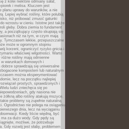
ię z kolei niektóre odmiany sałat,
ypiorek i melisa. Kluczem jest
e planu uprawy do warunków, a nie
ą. Lepiej wybrać rośliny, które polubią
isko, niż próbować zmusić gatunki
 do wzrostu w cieniu. Istotne jest także
roli gleby. Dobra ziemia to fundament
y, a początkujący często skupiają się
nasionach niż na tym, w czym mają
ny. Tymczasem lekkie, przepuszczalne
łoże może w ogromnym stopniu
wój korzeni, ograniczyć ryzyko gnicia i
ymaniu właściwej wilgotności. Warto
 różne rośliny mają odmienne
le w warunkach domowych i
 dobrze sprawdzają się uniwersalne
zbogacone kompostem lub naturalnym
 czasem można eksperymentować
adomie, lecz na początku najlepiej
rozwiązań prostych, sprawdzonych i
ielu ludzi zniechęca się po
niepowodzeniach, gdy nasiona nie
cie żółkną albo rośliny atakują mszyce.
akie problemy są zupełnie naturalną
i. Ogrodnictwo nie polega na osiąganiu
 pierwszego dnia, lecz na wyciąganiu
bserwacji. Kiedy liście więdną, być
a ma za dużo wody. Gdy pędy są
ciągnięte, możliwe, że potrzebuje
ła. Gdy rozwój jest słaby, problemem