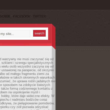
SCRIBE
FACEBOOK
TWITTER
d warzywny nie musi zaczynać się od
, szklarni i szeregu specjalistycznych
a wielu osób wszystko zaczyna się od
y ustawionej na parapecie, od skrzynki
albo od małego fragmentu ziemi za
łaśnie w takich skromnych warunkach
rozumieć, że uprawa roślin jadalnych nie
nie sposobem na zdobycie świeżych
 także formą codziennego kontaktu z
obem na uspokojenie myśli i
hobby, które daje widoczne efekty. W
piechu i nadmiaru bodźców coraz
odkrywa, że pielęgnowanie pomidorów,
ypiorku czy ziół pozwala odzyskać