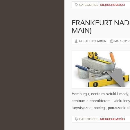
CATEGORIES:
NIERUCHOMOŚCI
FRANKFURT NAD
MAIN)
POSTED BY ADMIN
MAR - 12 -
Hamburgu, centrum sztuki i mody
centrum z charakterem i wielu inn
turystyczne, noclegi, poruszanie s
CATEGORIES:
NIERUCHOMOŚCI