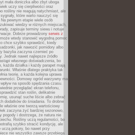
yt mała doniczka albo zbyt uboga
wiek uczy się cierpliwości oraz
o rośliny nie reagują natychmiast, ale
sygnały, które warto nauczyć się
 Na pewnym etapie wiele osób
zukiwać wiedzy w różnych miejscach,
rady, zapisuje terminy siewu i notuje
rwacje. Dobrze prowadzony
serwis z
może wtedy stanowić wygodną pomoc
to chce szybko sprawdzić, kiedy
sadzonki, jak nawozić pomidory albo
dy bazylia zaczyna czernieć po
y. Jednak nawet najlepsze źródło
astąpi własnego doświadczenia, bo
, każda działka i każdy parapet mają
arunki. Właśnie dlatego praktyka tak
łnia teorię, a każda kolejna uprawa
 pewności. Domowy ogród warzywny ma
 wpływ na sposób spędzania czasu.
iednie przeglądać ekran telefonu,
prawdzić stan roślin, delikatnie
emię, usunąć suche liście albo zebrać
ch dodatków do śniadania. To drobne
le właśnie one tworzą wartościowy
wiek zaczyna żyć bardziej sezonowo,
y pogody i dostrzega, że natura nie
piechu. Rośliny uczą regularności, bo
otrafią szybko stracić kondycję, ale
 uczą pokory, bo nawet przy
piece nie wszystko zawsze przebiega