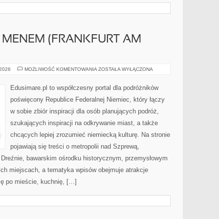
 MENEM (FRANKFURT AM
FRANKFURT
 2026
MOŻLIWOŚĆ KOMENTOWANIA
ZOSTAŁA WYŁĄCZONA
NAD
MENEM
(FRANKFURT
Edusimare.pl to współczesny portal dla podróżników
AM
MAIN)
poświęcony Republice Federalnej Niemiec, który łączy
w sobie zbiór inspiracji dla osób planujących podróż,
szukających inspiracji na odkrywanie miast, a także
chcących lepiej zrozumieć niemiecką kulturę. Na stronie
pojawiają się treści o metropolii nad Szprewą,
, Dreźnie, bawarskim ośrodku historycznym, przemysłowym
ych miejscach, a tematyka wpisów obejmuje atrakcje
ię po mieście, kuchnię, […]