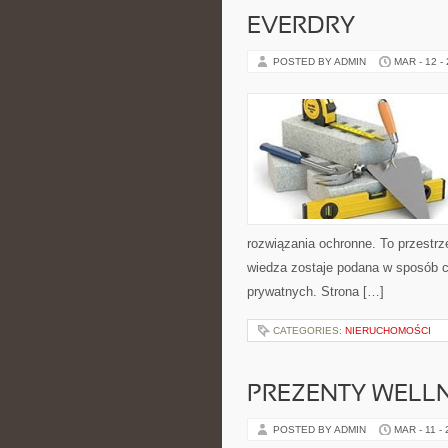
EVERDRY
POSTED BY ADMIN
MAR - 12 -
rozwiązania ochronne. To przestrz
wiedza zostaje podana w sposób cz
prywatnych. Strona […]
CATEGORIES:
NIERUCHOMOŚCI
PREZENTY WELLN
POSTED BY ADMIN
MAR - 11 -