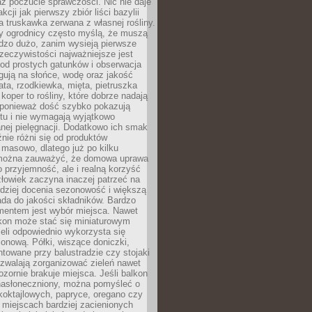
az poczucie sprawczości. Nic nie daje
akcji jak pierwszy zbiór liści bazylii
a truskawka zerwana z własnej rośliny.
y ogrodnicy często myślą, że muszą
dzo dużo, zanim wysieją pierwsze
zeczywistości najważniejsze jest
od prostych gatunków i obserwacja
agują na słońce, wodę oraz jakość
ata, rzodkiewka, mięta, pietruszka
koper to rośliny, które dobrze nadają
, ponieważ dość szybko pokazują
tu i nie wymagają wyjątkowo
nej pielęgnacji. Dodatkowo ich smak
nie różni się od produktów
masowo, dlatego już po kilku
można zauważyć, że domowa uprawa
ko przyjemność, ale i realną korzyść
złowiek zaczyna inaczej patrzeć na
rdziej docenia sezonowość i większą
da do jakości składników. Bardzo
entem jest wybór miejsca. Nawet
lkon może stać się miniaturowym
eli odpowiednio wykorzysta się
ionową. Półki, wiszące doniczki,
towane przy balustradzie czy stojaki
ozwalają zorganizować zieleń nawet
ozornie brakuje miejsca. Jeśli balkon
 nasłoneczniony, można pomyśleć o
koktajlowych, papryce, oregano czy
miejscach bardziej zacienionych