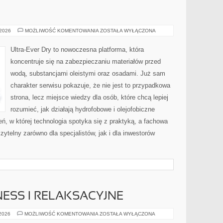
EVERDRY
 2026
MOŻLIWOŚĆ KOMENTOWANIA
ZOSTAŁA WYŁĄCZONA
Ultra-Ever Dry to nowoczesna platforma, która
koncentruje się na zabezpieczaniu materiałów przed
wodą, substancjami oleistymi oraz osadami. Już sam
charakter serwisu pokazuje, że nie jest to przypadkowa
strona, lecz miejsce wiedzy dla osób, które chcą lepiej
rozumieć, jak działają hydrofobowe i olejofobiczne
eń, w której technologia spotyka się z praktyką, a fachowa
ytelny zarówno dla specjalistów, jak i dla inwestorów
ESS I RELAKSACYJNE
PREZENTY
 2026
MOŻLIWOŚĆ KOMENTOWANIA
ZOSTAŁA WYŁĄCZONA
WELLNESS