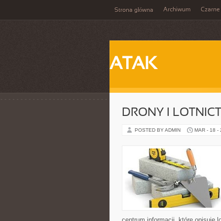
Archiwum
Czarne
Strona główna
ATAK
DRONY I LOTNI
POSTED BY ADMIN
MAR - 18 -
centrum informacji, które opisuje 