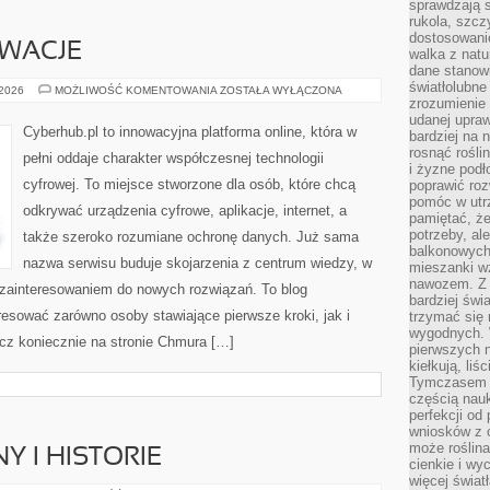
sprawdzają s
rukola, szcz
dostosowani
OWACJE
walka z natur
dane stanow
światłolubne
STARTUPY
 2026
MOŻLIWOŚĆ KOMENTOWANIA
ZOSTAŁA WYŁĄCZONA
I
zrozumienie 
INNOWACJE
udanej upraw
Cyberhub.pl to innowacyjna platforma online, która w
bardziej na 
rosnąć rośli
pełni oddaje charakter współczesnej technologii
i żyzne pod
cyfrowej. To miejsce stworzone dla osób, które chcą
poprawić roz
pomóc w utrz
odkrywać urządzenia cyfrowe, aplikacje, internet, a
pamiętać, że
potrzeby, a
także szeroko rozumiane ochronę danych. Już sama
balkonowych
nazwa serwisu buduje skojarzenia z centrum wiedzy, w
mieszanki w
nawozem. Z
 zainteresowaniem do nowych rozwiązań. To blog
bardziej świ
resować zarówno osoby stawiające pierwsze kroki, jak i
trzymać się 
wygodnych. W
z koniecznie na stronie Chmura […]
pierwszych 
kiełkują, liś
Tymczasem t
częścią nauk
perfekcji od
wniosków z o
może roślin
Y I HISTORIE
cienkie i wy
więcej świat