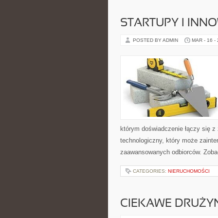
STARTUPY I INN
POSTED BY ADMIN
MAR - 16 -
którym doświadczenie łączy się z
technologiczny, który może zainte
zaawansowanych odbiorców. Zobac
CATEGORIES:
NIERUCHOMOŚCI
CIEKAWE DRUŻYN