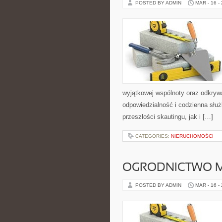
POSTED BY ADMIN
MAR - 16 -
wyjątkowej wspólnoty oraz odkrywa
odpowiedzialność i codzienna słu
przeszłości skautingu, jak i […]
CATEGORIES:
NIERUCHOMOŚCI
OGRODNICTWO M
POSTED BY ADMIN
MAR - 16 -