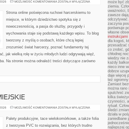
CIEKAWE
może być zb
 2026
MOŻLIWOŚĆ KOMENTOWANIA
ZOSTAŁA WYŁĄCZONA
DRUŻYNY
ziemia. Czło
I
uważności, b
HISTORIE
Strona online poświęcona ruchowi harcerskiemu to
zawsze dają 
odczytywać.
miejsce, w którym dziedzictwo spotyka się z
zaczyna pos
nowoczesnością, a pasja do służby, przygody i
porównuje po
własne obse
wychowania staje się podstawą każdego wpisu. To blog
instrukcjami
tworzony z myślą o osobach, które chcą lepiej
dla kogoś, k
przesadzać 
zrozumieć świat harcerzy, poznać fundamenty tej
co zrobić, g
chłodnej noc
ć, jak wielką rolę w życiu młodych ludzi odgrywają więź,
wiedzy nie z
żba. Na stronie można odnaleźć treści dotyczące zarówno
każdy balkon
nieco inne w
dobrze uzupe
daje więcej
też ogromny
Zamiast bezw
można rano s
spulchnić zi
IEJSKIE
kilka świeży
czynności, a
rytuał. Czło
OGRODNICTWO
 2026
MOŻLIWOŚĆ KOMENTOWANIA
ZOSTAŁA WYŁĄCZONA
śledzi zmian
MIEJSKIE
działa w poś
Palety produkcyjne, tace wielokomórkowe, a także folia
zaniedbane p
jednocześnie
z tworzywa PVC to rozwiązania, bez których trudno
najlepszej o