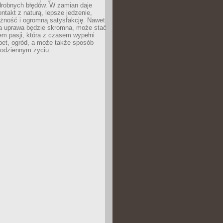
drobnych błędów. W zamian daje
ntakt z naturą, lepsze jedzenie,
żność i ogromną satysfakcję. Nawet
za uprawa będzie skromna, może stać
em pasji, która z czasem wypełni
pet, ogród, a może także sposób
codziennym życiu.