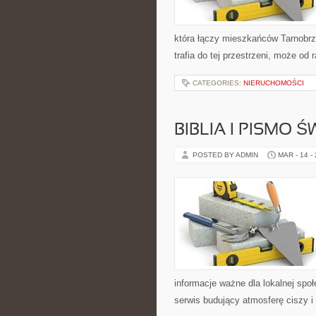
która łączy mieszkańców Tarnobrze
trafia do tej przestrzeni, może od 
CATEGORIES:
NIERUCHOMOŚCI
BIBLIA I PISMO Ś
POSTED BY ADMIN
MAR - 14 -
informacje ważne dla lokalnej spo
serwis budujący atmosferę ciszy i