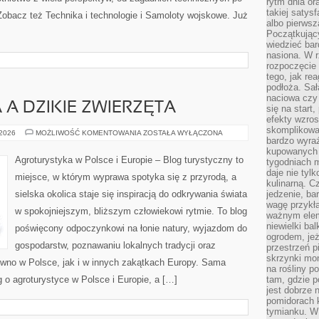
rytm dnia or
takiej satysf
Zobacz też Technika i technologie i Samoloty wojskowe. Już
albo pierwsz
]
Początkując
wiedzieć bar
nasiona. W r
rozpoczęcie 
tego, jak re
podłoża. Sał
naciowa czy 
A DZIKIE ZWIERZĘTA
się na start
efekty wzros
skomplikowa
AGROTURYSTYKA
 2026
MOŻLIWOŚĆ KOMENTOWANIA
ZOSTAŁA WYŁĄCZONA
bardzo wyraź
A
DZIKIE
kupowanych 
ZWIERZĘTA
Agroturystyka w Polsce i Europie – Blog turystyczny to
tygodniach 
daje nie tyl
miejsce, w którym wyprawa spotyka się z przyrodą, a
kulinarną. C
sielska okolica staje się inspiracją do odkrywania świata
jedzenie, ba
wagę przykła
w spokojniejszym, bliższym człowiekowi rytmie. To blog
ważnym elem
niewielki ba
poświęcony odpoczynkowi na łonie natury, wyjazdom do
ogrodem, jeż
gospodarstw, poznawaniu lokalnych tradycji oraz
przestrzeń p
skrzynki mon
wno w Polsce, jak i w innych zakątkach Europy. Sama
na rośliny p
g o agroturystyce w Polsce i Europie, a […]
tam, gdzie p
jest dobrze
pomidorach 
tymianku. W 