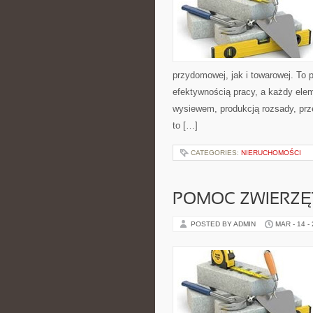
przydomowej, jak i towarowej. To 
efektywnością pracy, a każdy elem
wysiewem, produkcją rozsady, prz
to […]
CATEGORIES:
NIERUCHOMOŚCI
POMOC ZWIERZ
POSTED BY ADMIN
MAR - 14 -