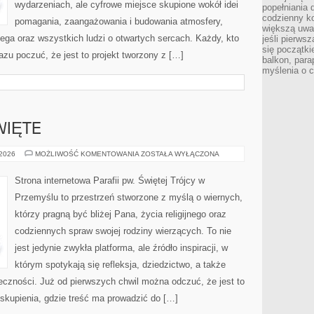
wydarzeniach, ale cyfrowe miejsce skupione wokół idei
popełniania 
codzienny ko
pomagania, zaangażowania i budowania atmosfery,
większą uwa
ga oraz wszystkich ludzi o otwartych sercach. Każdy, kto
jeśli pierws
się początki
razu poczuć, że jest to projekt tworzony z […]
balkon, para
myślenia o 
WIĘTE
BIBLIA
 2026
MOŻLIWOŚĆ KOMENTOWANIA
ZOSTAŁA WYŁĄCZONA
I
PISMO
ŚWIĘTE
Strona internetowa Parafii pw. Świętej Trójcy w
Przemyślu to przestrzeń stworzone z myślą o wiernych,
którzy pragną być bliżej Pana, życia religijnego oraz
codziennych spraw swojej rodziny wierzących. To nie
jest jedynie zwykła platforma, ale źródło inspiracji, w
którym spotykają się refleksja, dziedzictwo, a także
łeczności. Już od pierwszych chwil można odczuć, że jest to
 skupienia, gdzie treść ma prowadzić do […]