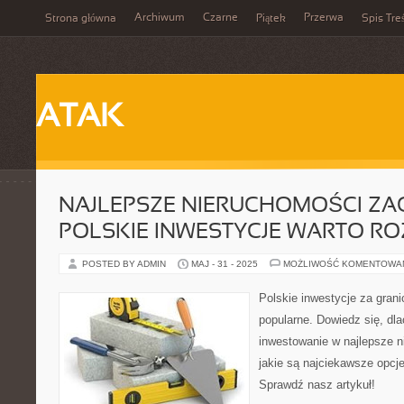
Archiwum
Czarne
Przerwa
Strona główna
Piątek
Spis Tre
ATAK
NAJLEPSZE NIERUCHOMOŚCI ZA
POLSKIE INWESTYCJE WARTO R
POSTED BY ADMIN
MAJ - 31 - 2025
MOŻLIWOŚĆ KOMENTOWA
Polskie inwestycje za granic
popularne. Dowiedz się, dl
inwestowanie w najlepsze n
jakie są najciekawsze opcje
Sprawdź nasz artykuł!