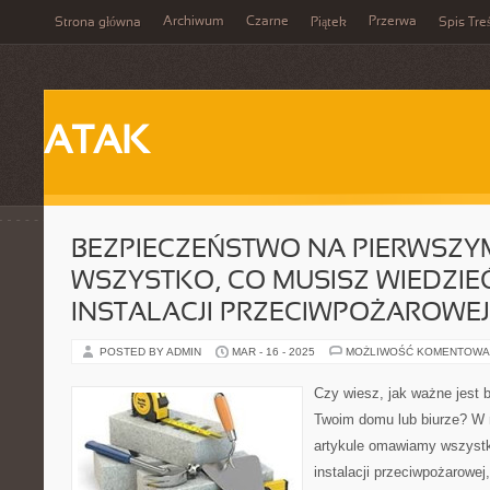
Archiwum
Czarne
Przerwa
Strona główna
Piątek
Spis Tre
ATAK
BEZPIECZEŃSTWO NA PIERWSZYM
WSZYSTKO, CO MUSISZ WIEDZIE
INSTALACJI PRZECIWPOŻAROWEJ
POSTED BY ADMIN
MAR - 16 - 2025
MOŻLIWOŚĆ KOMENTOWA
Czy wiesz, jak ważne jest
Twoim domu lub biurze? 
artykule omawiamy wszystk
instalacji przeciwpożarowej