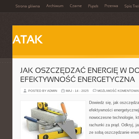
Archiwum
Czarne
Przerwa
Strona główna
Piątek
Spis Tre
ATAK
JAK OSZCZĘDZAĆ ENERGIĘ W D
EFEKTYWNOŚĆ ENERGETYCZNA
POSTED BY ADMIN
MAJ - 14 - 2025
MOŻLIWOŚĆ KOMENTOWA
Dowiedz się, jak oszczędza
efektywności energetycznej! 
nowoczesne technologie, k
rachunki za prąd. Odkryj, j
ze sobą oszczędzanie energ