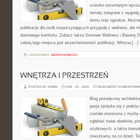
szeroko rozumianym wycisz
tematy związane z wygodą,
domu oraz ogrodzie. Można 
publikacje dla osób rozpoczynających przygodę z wellness, ale r
domowego komfortu. Zobacz także Domowe Wellness i Baseny 
zaletą tego miejsca jest wszechstronność publikacji. Witryna […]
CATEGORIES:
NIERUCHOMOŚCI
WNĘTRZA I PRZESTRZEŃ
POSTED BY ADMIN
KWI - 15 - 2026
MOŻLIWOŚĆ KOMENTOWA
Blog poświęcony architektu
pasja spotyka się z prakty
została stworzona z myślą 
zgłębiać świat obiektów, pr
użytkowych, a także kierun
mieszkamy na co dzień. To 