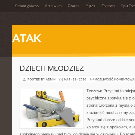
Archiwum
Czarne
Przerwa
Strona główna
Piątek
Spis Tre
ATAK
DZIECI I MŁODZIEŻ
POSTED BY ADMIN
MAJ - 23 - 2026
MOŻLIWOŚĆ KOMENTOWA
Tęczowa Przystań to miejs
psychiczne spotyka się z 
strona tworzona z myślą o 
zrozumieć mechanizmy za
Przystań dobrze oddaje sen
kojarzy się z spokojem, a 
spokojnego namysłu nad tym, co dzieje się w człowieku. Poleca