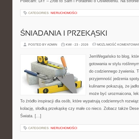
Polecam: DIY – Zrób to Sam i Poradniki o Oświetleniu. Na stron
CATEGORIES:
NIERUCHOMOŚCI
ŚNIADANIA I PRZEKĄSKI
POSTED BY ADMIN
KWI - 23 - 2026
MOŻLIWOŚĆ KOMENTOWA
JemWegańsko to blog, któr
gotowania w stylu roślinny
do codziennego żywienia. To
przyjemność jedzenia spot
kulinarne pokazują, że jadło
może być urozmaicona, lek
To źródło inspiracji dla osób, które wypatrują codziennych rozwią
kolację, słodką przekąskę czy małe co nieco. Zobacz także Dese
Świata. […]
CATEGORIES:
NIERUCHOMOŚCI