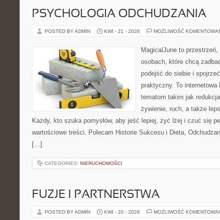
PSYCHOLOGIA ODCHUDZANIA
POSTED BY ADMIN
KWI - 21 - 2026
MOŻLIWOŚĆ KOMENTOWA
MagicalJune to przestrzeń,
osobach, które chcą zadba
podejść do siebie i spojrz
praktyczny. To internetowa
tematom takim jak redukcja
żywienie, ruch, a także le
Każdy, kto szuka pomysłów, aby jeść lepiej, żyć lżej i czuć się pe
wartościowe treści. Polecam Historie Sukcesu i Dieta, Odchudza
[…]
CATEGORIES:
NIERUCHOMOŚCI
FUZJE I PARTNERSTWA
POSTED BY ADMIN
KWI - 20 - 2026
MOŻLIWOŚĆ KOMENTOWA