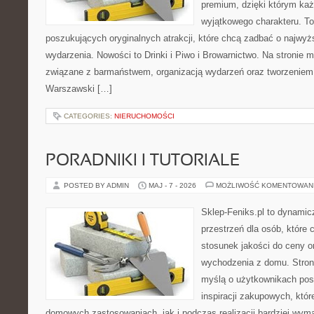
premium, dzięki którym ka
wyjątkowego charakteru. To
poszukujących oryginalnych atrakcji, które chcą zadbać o najw
wydarzenia. Nowości to Drinki i Piwo i Browarnictwo. Na stronie
związane z barmaństwem, organizacją wydarzeń oraz tworzeniem
Warszawski […]
CATEGORIES:
NIERUCHOMOŚCI
PORADNIKI I TUTORIALE
POSTED BY ADMIN
MAJ - 7 - 2026
MOŻLIWOŚĆ KOMENTOWAN
Sklep-Feniks.pl to dynamicz
przestrzeń dla osób, które 
stosunek jakości do ceny o
wychodzenia z domu. Stron
myślą o użytkownikach po
inspiracji zakupowych, któ
domowych zastosowaniach, jak i podczas realizacji bardziej wym