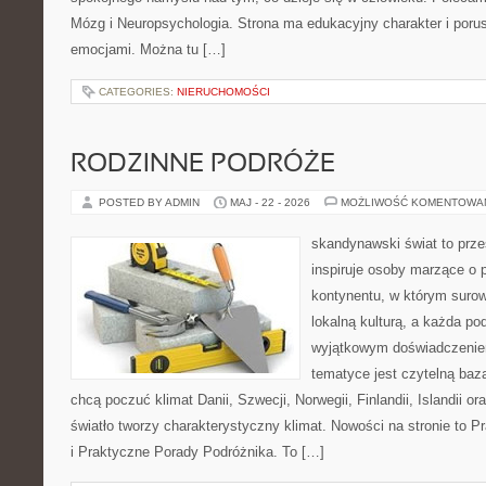
Mózg i Neuropsychologia. Strona ma edukacyjny charakter i poru
emocjami. Można tu […]
CATEGORIES:
NIERUCHOMOŚCI
RODZINNE PODRÓŻE
POSTED BY ADMIN
MAJ - 22 - 2026
MOŻLIWOŚĆ KOMENTOWA
skandynawski świat to przes
inspiruje osoby marzące o 
kontynentu, w którym surow
lokalną kulturą, a każda po
wyjątkowym doświadczeniem
tematyce jest czytelną bazą
chcą poczuć klimat Danii, Szwecji, Norwegii, Finlandii, Islandii o
światło tworzy charakterystyczny klimat. Nowości na stronie to 
i Praktyczne Porady Podróżnika. To […]