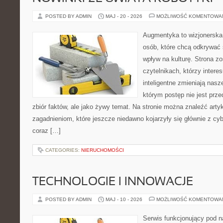
POSTED BY ADMIN
MAJ - 20 - 2026
MOŻLIWOŚĆ KOMENTOWA
Augmentyka to wizjonerska 
osób, które chcą odkrywać ś
wpływ na kulturę. Strona z
czytelnikach, którzy intere
inteligentne zmieniają nasz
którym postęp nie jest prz
zbiór faktów, ale jako żywy temat. Na stronie można znaleźć art
zagadnieniom, które jeszcze niedawno kojarzyły się głównie z cy
coraz […]
CATEGORIES:
NIERUCHOMOŚCI
TECHNOLOGIE I INNOWACJE
POSTED BY ADMIN
MAJ - 10 - 2026
MOŻLIWOŚĆ KOMENTOWA
Serwis funkcjonujący pod 