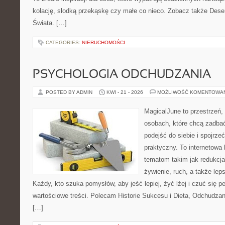
kolację, słodką przekąskę czy małe co nieco. Zobacz także Dese
Świata. […]
CATEGORIES:
NIERUCHOMOŚCI
PSYCHOLOGIA ODCHUDZANIA
POSTED BY ADMIN
KWI - 21 - 2026
MOŻLIWOŚĆ KOMENTOWA
MagicalJune to przestrzeń,
osobach, które chcą zadba
podejść do siebie i spojrz
praktyczny. To internetowa
tematom takim jak redukcja
żywienie, ruch, a także le
Każdy, kto szuka pomysłów, aby jeść lepiej, żyć lżej i czuć się pe
wartościowe treści. Polecam Historie Sukcesu i Dieta, Odchudza
[…]