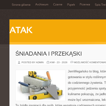
Archiwum
Czarne
Przerwa
Strona główna
Piątek
Spis Tre
ATAK
ŚNIADANIA I PRZEKĄSKI
POSTED BY ADMIN
KWI - 23 - 2026
MOŻLIWOŚĆ KOMENTOWA
JemWegańsko to blog, któr
gotowania w stylu roślinny
do codziennego żywienia. To
przyjemność jedzenia spot
kulinarne pokazują, że jadło
może być urozmaicona, lek
To źródło inspiracji dla osób, które wypatrują codziennych rozwią