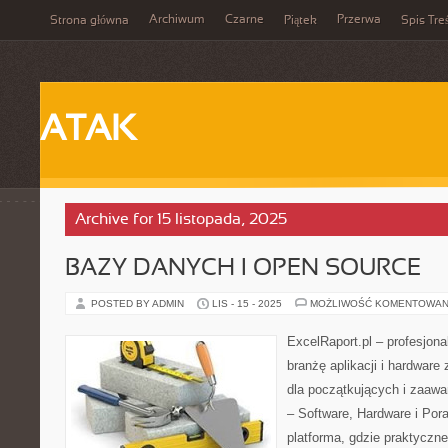
Archiwum
Czarne
Przerwa
Strona główna
Piątek
Spis Tre
ATAK
Archive for 15 listopada, 2025
BAZY DANYCH I OPEN SOURCE
POSTED BY ADMIN
LIS - 15 - 2025
MOŻLIWOŚĆ KOMENTOWAN
ExcelRaport.pl – profesjonal
branżę aplikacji i hardwar
dla początkujących i zaaw
– Software, Hardware i Por
platforma, gdzie praktyczn