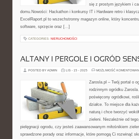
się z prostym językiem i ca
domu.Nowości: Hackathon i konkursy IT i Hardware retro i klasyc
ExcelRaport.pl to wszechstronny magazyn online, który koncentruje
software, sprzęcie oraz […]
CATEGORIES:
NIERUCHOMOŚCI
ALTANY I PERGOLE I OGRÓD SE
POSTED BY ADMIN
LIS - 15 - 2025
MOŻLIWOŚĆ KOMENTOWAN
Zarosla.pl – Twój portal o o
rodzinnym ogródku Zarosla
poświęcony ogródkowi, rośl
działce. To miejsce dla każ
naturą i chce tworzyć wokół
zieleni. Niezależnie od teg
pielęgnacji ogrodu, czy jesteś zaawansowanym miłośnikiem zieleni
sprawdzone porady oraz informacje, które pomogą Ci rozwinąć skr